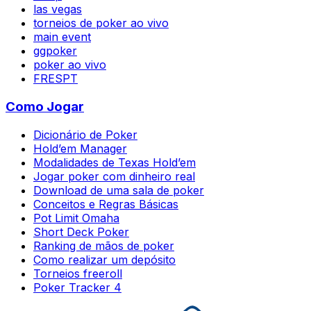
las vegas
torneios de poker ao vivo
main event
ggpoker
poker ao vivo
FRESPT
Como Jogar
Dicionário de Poker
Hold’em Manager
Modalidades de Texas Hold’em
Jogar poker com dinheiro real
Download de uma sala de poker
Conceitos e Regras Básicas
Pot Limit Omaha
Short Deck Poker
Ranking de mãos de poker
Como realizar um depósito
Torneios freeroll
Poker Tracker 4