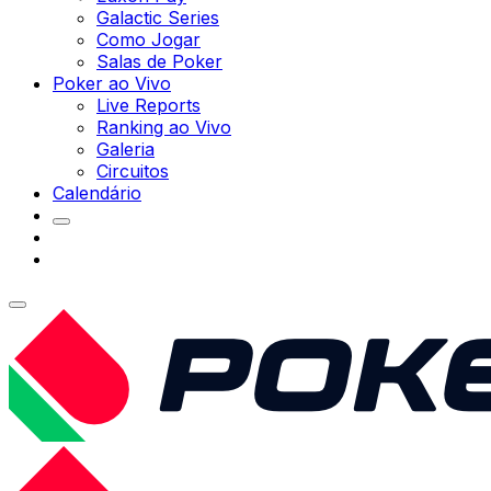
Galactic Series
Como Jogar
Salas de Poker
Poker ao Vivo
Live Reports
Ranking ao Vivo
Galeria
Circuitos
Calendário