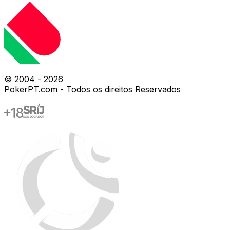
© 2004 -
2026
PokerPT.com - Todos os direitos Reservados