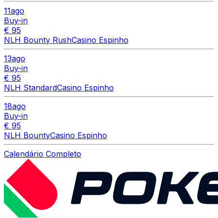
11
ago
Buy-in
€ 95
NLH Bounty Rush
Casino Espinho
13
ago
Buy-in
€ 95
NLH Standard
Casino Espinho
18
ago
Buy-in
€ 95
NLH Bounty
Casino Espinho
Calendário Completo