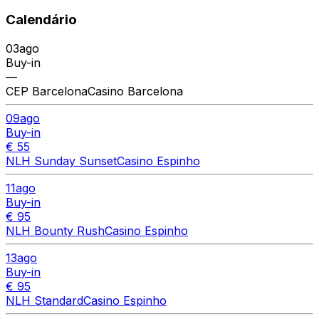
Calendário
03
ago
Buy-in
—
CEP Barcelona
Casino Barcelona
09
ago
Buy-in
€ 55
NLH Sunday Sunset
Casino Espinho
11
ago
Buy-in
€ 95
NLH Bounty Rush
Casino Espinho
13
ago
Buy-in
€ 95
NLH Standard
Casino Espinho