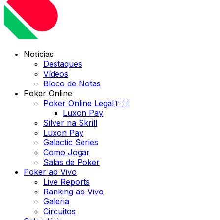
Notícias
Destaques
Vídeos
Bloco de Notas
Poker Online
Poker Online Legal🇵🇹
Luxon Pay
Silver na Skrill
Luxon Pay
Galactic Series
Como Jogar
Salas de Poker
Poker ao Vivo
Live Reports
Ranking ao Vivo
Galeria
Circuitos