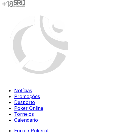
Notícias
Promoções
Desporto
Poker Online
Torneios
Calendário
Equipa Pokerpt