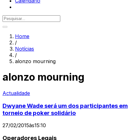
Calendário
Home
/
Notícias
/
alonzo mourning
alonzo mourning
Actualidade
Dwyane Wade será um dos participantes em
torneio de poker solidário
27/02/2015
às
15:10
Operadores Legais