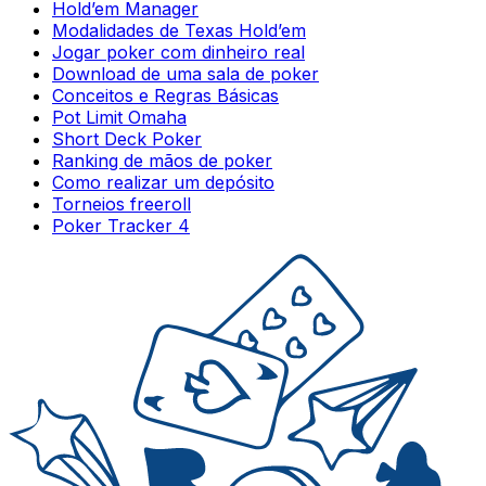
Hold’em Manager
Modalidades de Texas Hold’em
Jogar poker com dinheiro real
Download de uma sala de poker
Conceitos e Regras Básicas
Pot Limit Omaha
Short Deck Poker
Ranking de mãos de poker
Como realizar um depósito
Torneios freeroll
Poker Tracker 4