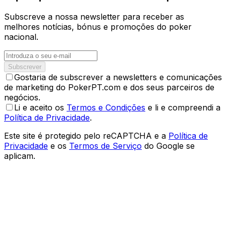
Subscreve a nossa newsletter para receber as
melhores notícias, bónus e promoções do poker
nacional.
Subscrever
Gostaria de subscrever a newsletters e comunicações
de marketing do PokerPT.com e dos seus parceiros de
negócios.
Li e aceito os
Termos e Condições
e li e compreendi a
Política de Privacidade
.
Este site é protegido pelo reCAPTCHA e a
Política de
Privacidade
e os
Termos de Serviço
do Google se
aplicam.