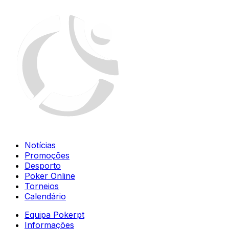
Notícias
Promoções
Desporto
Poker Online
Torneios
Calendário
Equipa Pokerpt
Informações