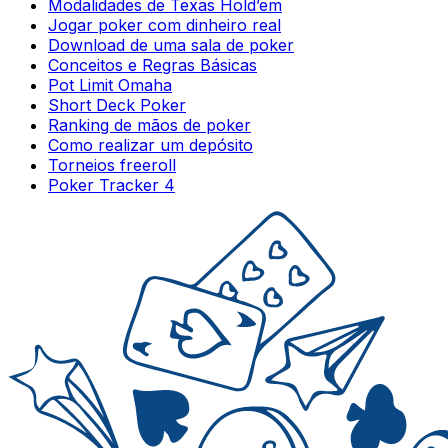
Modalidades de Texas Hold’em
Jogar poker com dinheiro real
Download de uma sala de poker
Conceitos e Regras Básicas
Pot Limit Omaha
Short Deck Poker
Ranking de mãos de poker
Como realizar um depósito
Torneios freeroll
Poker Tracker 4