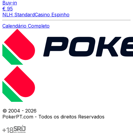
Buy-in
€ 95
NLH Standard
Casino Espinho
Calendário Completo
© 2004 -
2026
PokerPT.com - Todos os direitos Reservados