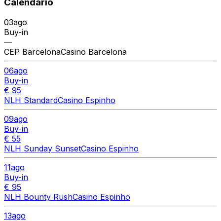
Calendário
03
ago
Buy-in
—
CEP Barcelona
Casino Barcelona
06
ago
Buy-in
€ 95
NLH Standard
Casino Espinho
09
ago
Buy-in
€ 55
NLH Sunday Sunset
Casino Espinho
11
ago
Buy-in
€ 95
NLH Bounty Rush
Casino Espinho
13
ago