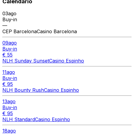
Calendário
03
ago
Buy-in
—
CEP Barcelona
Casino Barcelona
09
ago
Buy-in
€ 55
NLH Sunday Sunset
Casino Espinho
11
ago
Buy-in
€ 95
NLH Bounty Rush
Casino Espinho
13
ago
Buy-in
€ 95
NLH Standard
Casino Espinho
18
ago