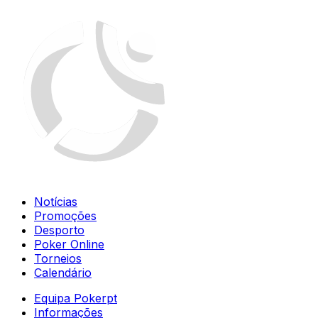
Notícias
Promoções
Desporto
Poker Online
Torneios
Calendário
Equipa Pokerpt
Informações