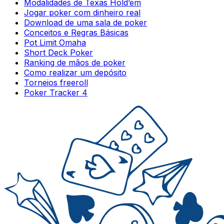
Modalidades de Texas Hold’em
Jogar poker com dinheiro real
Download de uma sala de poker
Conceitos e Regras Básicas
Pot Limit Omaha
Short Deck Poker
Ranking de mãos de poker
Como realizar um depósito
Torneios freeroll
Poker Tracker 4