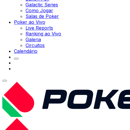
Galactic Series
Como Jogar
Salas de Poker
Poker ao Vivo
Live Reports
Ranking ao Vivo
Galeria
Circuitos
Calendário