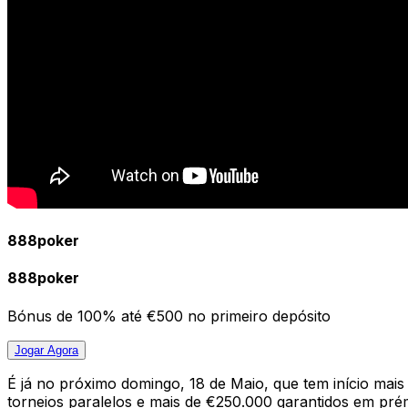
888poker
888poker
Bónus de 100% até €500 no primeiro depósito
Jogar
Agora
É já no próximo domingo, 18 de Maio, que tem início mai
torneios paralelos e mais de €250.000 garantidos em pré