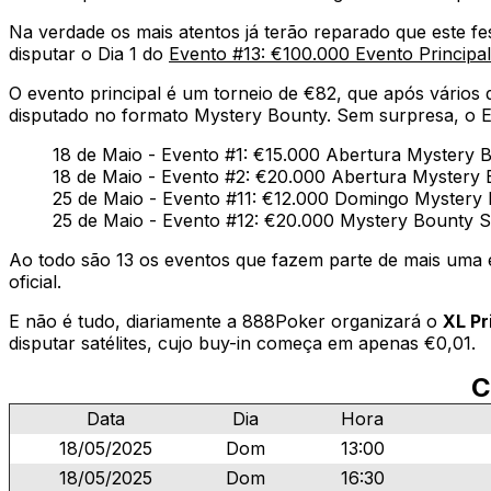
Na verdade os mais atentos já terão reparado que este fes
disputar o Dia 1 do
Evento #13: €100.000 Evento Principa
O evento principal é um torneio de €82, que após vários d
disputado no formato Mystery Bounty. Sem surpresa, o Even
18 de Maio - Evento #1: €15.000 Abertura Mystery B
18 de Maio - Evento #2: €20.000 Abertura Mystery
25 de Maio - Evento #11: €12.000 Domingo Mystery
25 de Maio - Evento #12: €20.000 Mystery Bounty 
Ao todo são 13 os eventos que fazem parte de mais uma e
oficial.
E não é tudo, diariamente a 888Poker organizará o
XL Pr
disputar satélites, cujo buy-in começa em apenas €0,01.
C
Data
Dia
Hora
18/05/2025
Dom
13:00
18/05/2025
Dom
16:30