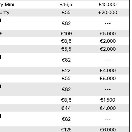
y Mini
€16,5
€15.000
unty
€55
€20.000
l
€82
---
09
€109
€5.000
€8,8
€2.000
€5,5
€2.000
l
€82
---
€22
€4.000
€55
€8.000
l
€82
---
€8,8
€1.500
€44
€4.000
l
€82
---
€125
€6.000