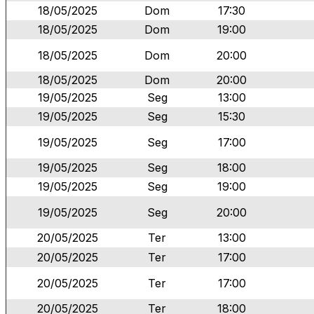
18/05/2025
Dom
17:30
18/05/2025
Dom
19:00
18/05/2025
Dom
20:00
18/05/2025
Dom
20:00
19/05/2025
Seg
13:00
19/05/2025
Seg
15:30
19/05/2025
Seg
17:00
19/05/2025
Seg
18:00
19/05/2025
Seg
19:00
19/05/2025
Seg
20:00
20/05/2025
Ter
13:00
20/05/2025
Ter
17:00
20/05/2025
Ter
17:00
20/05/2025
Ter
18:00