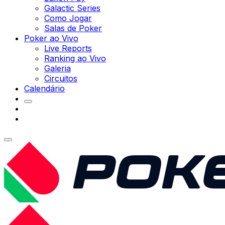
Galactic Series
Como Jogar
Salas de Poker
Poker ao Vivo
Live Reports
Ranking ao Vivo
Galeria
Circuitos
Calendário