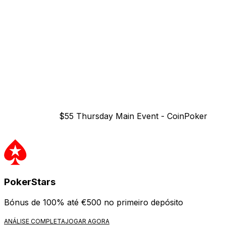
$55 Thursday Main Event - CoinPoker
PokerStars
Bónus de 100% até €500 no primeiro depósito
ANÁLISE COMPLETA
JOGAR AGORA