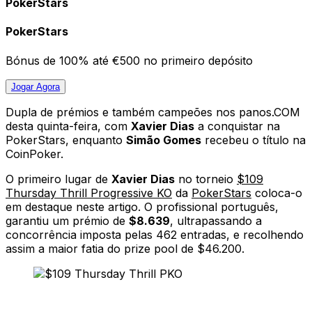
PokerStars
PokerStars
Bónus de 100% até €500 no primeiro depósito
Jogar
Agora
Dupla de prémios e também campeões nos panos.COM
desta quinta-feira, com
Xavier Dias
a conquistar na
PokerStars, enquanto
Simão Gomes
recebeu o título na
CoinPoker.
O primeiro lugar de
Xavier Dias
no torneio
$109
Thursday Thrill Progressive KO
da
PokerStars
coloca-o
em destaque neste artigo. O profissional português,
garantiu um prémio de
$8.639
, ultrapassando a
concorrência imposta pelas 462 entradas, e recolhendo
assim a maior fatia do prize pool de $46.200.