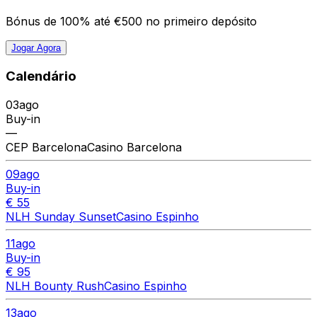
Bónus de 100% até €500 no primeiro depósito
Jogar Agora
Calendário
03
ago
Buy-in
—
CEP Barcelona
Casino Barcelona
09
ago
Buy-in
€ 55
NLH Sunday Sunset
Casino Espinho
11
ago
Buy-in
€ 95
NLH Bounty Rush
Casino Espinho
13
ago