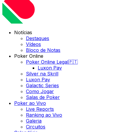
Notícias
Destaques
Vídeos
Bloco de Notas
Poker Online
Poker Online Legal🇵🇹
Luxon Pay
Silver na Skrill
Luxon Pay
Galactic Series
Como Jogar
Salas de Poker
Poker ao Vivo
Live Reports
Ranking ao Vivo
Galeria
Circuitos