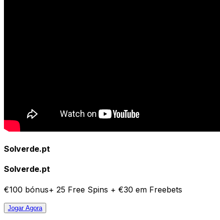
Solverde.pt
Solverde.pt
€100 bónus+ 25 Free Spins + €30 em Freebets
Jogar
Agora