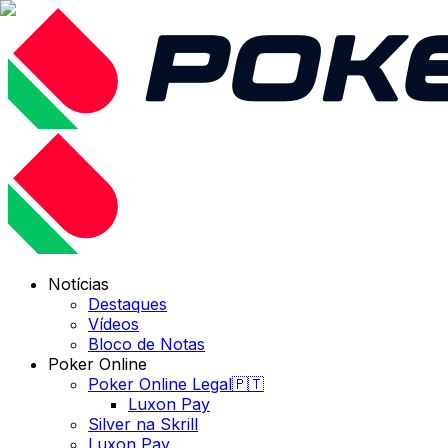
Notícias
Destaques
Vídeos
Bloco de Notas
Poker Online
Poker Online Legal🇵🇹
Luxon Pay
Silver na Skrill
Luxon Pay