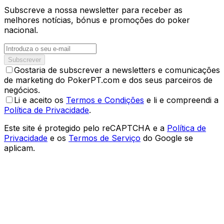
Subscreve a nossa newsletter para receber as
melhores notícias, bónus e promoções do poker
nacional.
Subscrever
Gostaria de subscrever a newsletters e comunicações
de marketing do PokerPT.com e dos seus parceiros de
negócios.
Li e aceito os
Termos e Condições
e li e compreendi a
Política de Privacidade
.
Este site é protegido pelo reCAPTCHA e a
Política de
Privacidade
e os
Termos de Serviço
do Google se
aplicam.