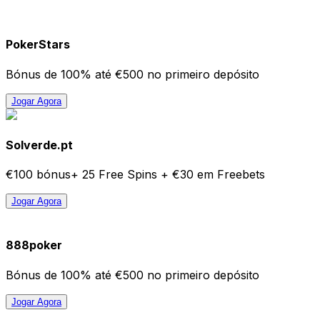
PokerStars
Bónus de 100% até €500 no primeiro depósito
Jogar Agora
Solverde.pt
€100 bónus+ 25 Free Spins + €30 em Freebets
Jogar Agora
888poker
Bónus de 100% até €500 no primeiro depósito
Jogar Agora