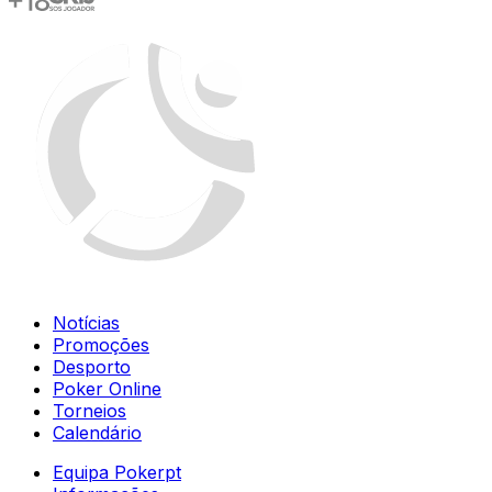
Notícias
Promoções
Desporto
Poker Online
Torneios
Calendário
Equipa Pokerpt