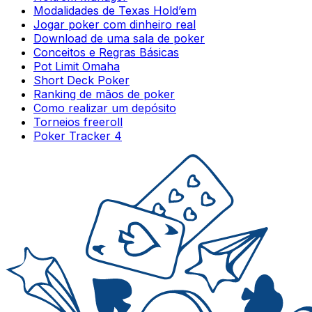
Modalidades de Texas Hold’em
Jogar poker com dinheiro real
Download de uma sala de poker
Conceitos e Regras Básicas
Pot Limit Omaha
Short Deck Poker
Ranking de mãos de poker
Como realizar um depósito
Torneios freeroll
Poker Tracker 4