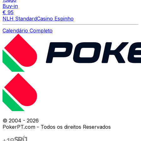
Buy-in
€ 95
NLH Standard
Casino Espinho
Calendário Completo
© 2004 -
2026
PokerPT.com - Todos os direitos Reservados