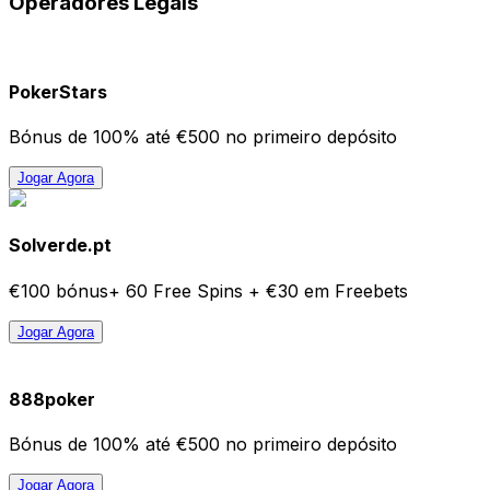
Operadores Legais
PokerStars
Bónus de 100% até €500 no primeiro depósito
Jogar Agora
Solverde.pt
€100 bónus+ 60 Free Spins + €30 em Freebets
Jogar Agora
888poker
Bónus de 100% até €500 no primeiro depósito
Jogar Agora