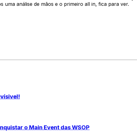
 uma análise de mãos e o primeiro all in, fica para ver.
ísivel!
nquistar o Main Event das WSOP