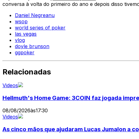
conversa à volta do primeiro do ano e depois disso tivemos
Daniel Negreanu
wsop
world series of poker
las vegas
vlog
doyle brunson
ggpoker
Relacionadas
Videos
Hellmuth's Home Game: 3COIN faz jogada imprev
08/08/2026
às
17:30
Videos
As cinco mãos que ajudaram Lucas Jumalon a co