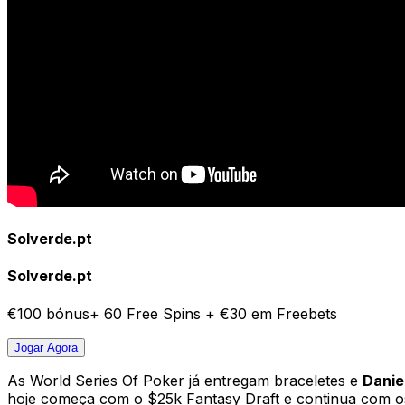
Solverde.pt
Solverde.pt
€100 bónus+ 60 Free Spins + €30 em Freebets
Jogar
Agora
As World Series Of Poker já entregam braceletes e
Danie
hoje começa com o
$25k Fantasy Draft
e continua com o