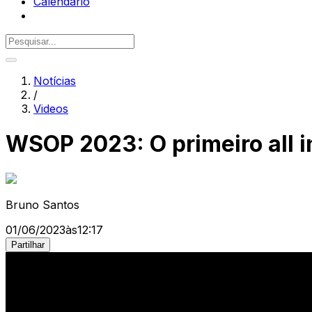
Calendário
Notícias
/
Videos
WSOP 2023: O primeiro all i
Bruno Santos
01/06/2023
às
12:17
Partilhar