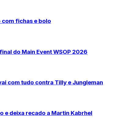
 com fichas e bolo
 final do Main Event WSOP 2026
ai com tudo contra Tilly e Jungleman
o e deixa recado a Martin Kabrhel