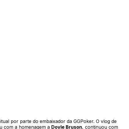
bitual por parte do embaixador da GGPoker. O vlog de
eçou com a homenagem a
Doyle Bruson
, continuou com