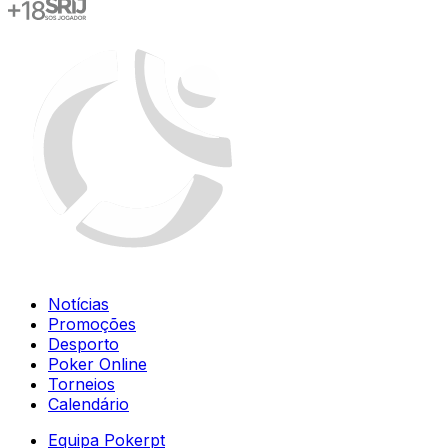
Notícias
Promoções
Desporto
Poker Online
Torneios
Calendário
Equipa Pokerpt