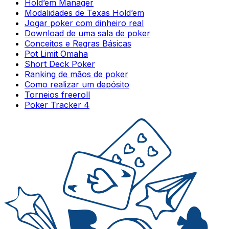
Hold’em Manager
Modalidades de Texas Hold’em
Jogar poker com dinheiro real
Download de uma sala de poker
Conceitos e Regras Básicas
Pot Limit Omaha
Short Deck Poker
Ranking de mãos de poker
Como realizar um depósito
Torneios freeroll
Poker Tracker 4