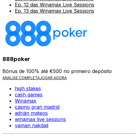
Ep. 12 das Winamax Live Sessions
Ep. 13 das Winamax Live Sessions
888poker
Bónus de 100% até €500 no primeiro depósito
ANÁLISE COMPLETA
JOGAR AGORA
high stakes
cash games
Winamax
casino gran madrid
adrián mateos
winamax live sessions
yaman nakdali