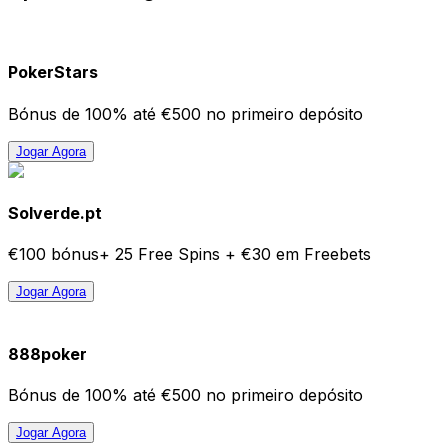
PokerStars
Bónus de 100% até €500 no primeiro depósito
Jogar Agora
Solverde.pt
€100 bónus+ 25 Free Spins + €30 em Freebets
Jogar Agora
888poker
Bónus de 100% até €500 no primeiro depósito
Jogar Agora