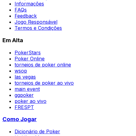
Informações
FAQs
Feedback
Jogo Responsável
Termos e Condições
Em Alta
PokerStars
Poker Online
torneios de poker online
wsop
las vegas
torneios de poker ao vivo
main event
ggpoker
poker ao vivo
FRESPT
Como Jogar
Dicionário de Poker