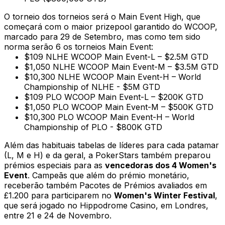
O torneio dos torneios será o Main Event High, que
começará com o maior prizepool garantido do WCOOP,
marcado para 29 de Setembro, mas como tem sido
norma serão 6 os torneios Main Event:
$109 NLHE WCOOP Main Event-L – $2.5M GTD
$1,050 NLHE WCOOP Main Event-M – $3.5M GTD
$10,300 NLHE WCOOP Main Event-H – World
Championship of NLHE - $5M GTD
$109 PLO WCOOP Main Event-L – $200K GTD
$1,050 PLO WCOOP Main Event-M – $500K GTD
$10,300 PLO WCOOP Main Event-H – World
Championship of PLO - $800K GTD
Além das habituais tabelas de líderes para cada patamar
(L, M e H) e da geral, a PokerStars também preparou
prémios especiais para as
vencedoras dos 4 Women's
Event
. Campeãs que além do prémio monetário,
receberão também Pacotes de Prémios avaliados em
£1.200 para participarem no
Women's Winter Festival
,
que será jogado no Hippodrome Casino, em Londres,
entre 21 e 24 de Novembro.