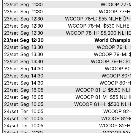
23/set
Seg
11:30
WCOOP 77-M: 
23/set
Seg
11:30
WCOOP 77-H: 
23/set
Seg
12:30
WCOOP 78-L: $55 NLHE [Progr
23/set
Seg
12:30
WCOOP 78-M: $530 NLHE [Pr
23/set
Seg
12:30
WCOOP 78-H: $5,200 NLHE [P
23/set
Seg
12:30
World Champions
23/set
Seg
13:30
WCOOP 79-L: $1
23/set
Seg
13:30
WCOOP 79-M: $1
23/set
Seg
13:30
WCOOP 79-H: $1,0
23/set
Seg
14:30
WCOOP 80-L
23/set
Seg
14:30
WCOOP 80-M:
23/set
Seg
14:30
WCOOP 80-H: 
23/set
Seg
16:05
WCOOP 81-L: $5.50 NLHE
23/set
Seg
16:05
WCOOP 81-M: $55 NLHE [
23/set
Seg
16:05
WCOOP 81-H: $530 NLHE [
24/set
Ter
10:05
WCOOP 82-L:
24/set
Ter
10:05
WCOOP 82-M:
24/set
Ter
10:05
WCOOP 82-H: 
24/set
Ter
11:30
WCOOP 83-L: