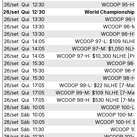
26/set
Qui
12:30
WCOOP 95-H: 
26/set
Qui
12:30
World Championship o
26/set
Qui
13:30
WCOOP 96-L:
26/set
Qui
13:30
WCOOP 96-M: 
26/set
Qui
13:30
WCOOP 96-H: $
26/set
Qui
14:05
WCOOP 97-L: $109 NLHE [P
26/set
Qui
14:05
WCOOP 97-M: $1,050 NLHE [
26/set
Qui
14:05
WCOOP 97-H: $10,300 NLHE [Progr
26/set
Qui
15:30
WCOOP 98-L:
26/set
Qui
15:30
WCOOP 98-M:
26/set
Qui
15:30
WCOOP 98-H: 
26/set
Qui
17:05
WCOOP 99-L: $22 NLHE [7-Max, 
26/set
Qui
17:05
WCOOP 99-M: $109 NLHE [7-Max, T
26/set
Qui
17:05
WCOOP 99-H: $530 NLHE [7-Max, 
28/set
Sáb
10:05
WCOOP 100-L: 
28/set
Sáb
10:05
WCOOP 100-M: $
28/set
Sáb
10:05
WCOOP 100-H: $1
28/set
Sáb
11:30
WCOOP 101-
28/set
Sáb
11:30
WCOOP 101-M: