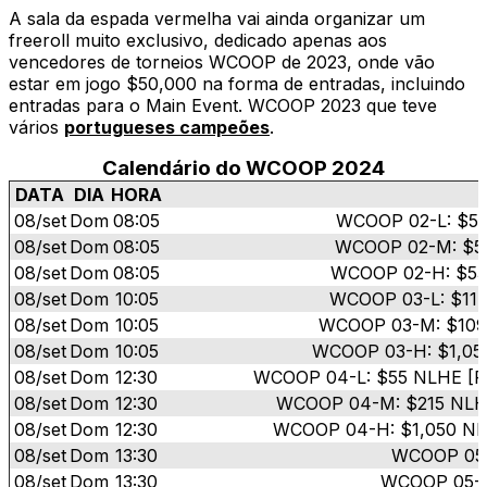
A sala da espada vermelha vai ainda organizar um
freeroll muito exclusivo, dedicado apenas aos
vencedores de torneios WCOOP de 2023, onde vão
estar em jogo $50,000 na forma de entradas, incluindo
entradas para o Main Event. WCOOP 2023 que teve
vários
portugueses campeões
.
Calendário do WCOOP 2024
DATA
DIA
HORA
08/set
Dom
08:05
WCOOP 02-L: $5.
08/set
Dom
08:05
WCOOP 02-M: $55
08/set
Dom
08:05
WCOOP 02-H: $53
08/set
Dom
10:05
WCOOP 03-L: $11 
08/set
Dom
10:05
WCOOP 03-M: $109 
08/set
Dom
10:05
WCOOP 03-H: $1,05
08/set
Dom
12:30
WCOOP 04-L: $55 NLHE [Pro
08/set
Dom
12:30
WCOOP 04-M: $215 NLHE 
08/set
Dom
12:30
WCOOP 04-H: $1,050 NLHE
08/set
Dom
13:30
WCOOP 05-L
08/set
Dom
13:30
WCOOP 05-M