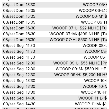
08/set
Dom
13:30
WCOOP 05-H: 
08/set
Dom
15:05
WCOOP 06-L: $1
08/set
Dom
15:05
WCOOP 06-M: $10
08/set
Dom
15:05
WCOOP 06-H: 
08/set
Dom
16:30
WCOOP 07-L: $22 NLHE [Turbo
08/set
Dom
16:30
WCOOP 07-M: $109 NLHE [Turbo
08/set
Dom
16:30
WCOOP 07-H: $530 NLHE [Turbo
09/set
Seg
11:30
WCOOP 08-L: 
09/set
Seg
11:30
WCOOP 08-M:
09/set
Seg
11:30
WCOOP 08-H:
09/set
Seg
12:30
WCOOP 09-L: $55 NLHE [Progr
09/set
Seg
12:30
WCOOP 09-M: $530 NLHE [Pr
09/set
Seg
12:30
WCOOP 09-H: $5,200 NLHE [P
09/set
Seg
13:30
WCOOP 10-L:
09/set
Seg
13:30
WCOOP 10-M: 
09/set
Seg
13:30
WCOOP 10-H: 
09/set
Seg
14:30
WCOOP 11-L: $1
09/set
Seg
14:30
WCOOP 11-M: $109