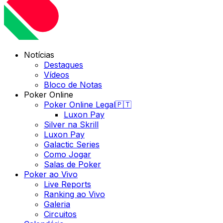
Notícias
Destaques
Vídeos
Bloco de Notas
Poker Online
Poker Online Legal🇵🇹
Luxon Pay
Silver na Skrill
Luxon Pay
Galactic Series
Como Jogar
Salas de Poker
Poker ao Vivo
Live Reports
Ranking ao Vivo
Galeria
Circuitos