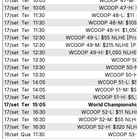
17/set
Ter
10:05
WCOOP 47-M: $1
17/set
Ter
10:05
WCOOP 47-H: $5
17/set
Ter
11:30
WCOOP 48-L: $11 P
17/set
Ter
11:30
WCOOP 48-M: $109 P
17/set
Ter
11:30
WCOOP 48-H: $1,050 P
17/set
Ter
12:30
WCOOP 49-L: $55 NLHE [Progr
17/set
Ter
12:30
WCOOP 49-M: $215 NLHE [Prog
17/set
Ter
12:30
WCOOP 49-H: $1,050 NLHE [P
17/set
Ter
13:30
WCOOP 50-L
17/set
Ter
13:30
WCOOP 50-M: 
17/set
Ter
13:30
WCOOP 50-H: 
17/set
Ter
14:05
WCOOP 51-L: $55
17/set
Ter
14:05
WCOOP 51-M: $53
17/set
Ter
14:05
WCOOP 51-H: $5,2
17/set
Ter
15:05
World Championship
17/set
Ter
16:30
WCOOP 52-L: $11 NLHE 
17/set
Ter
16:30
WCOOP 52-M: $55 NLHE [
17/set
Ter
16:30
WCOOP 52-H: $320 NLHE [
18/set
Qua
11:30
WCOOP 53-L: