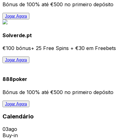
Bónus de 100% até €500 no primeiro depósito
Jogar Agora
Solverde.pt
€100 bónus+ 25 Free Spins + €30 em Freebets
Jogar Agora
888poker
Bónus de 100% até €500 no primeiro depósito
Jogar Agora
Calendário
03
ago
Buy-in