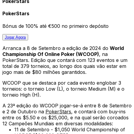
PokerStars
PokerStars
Bónus de 100% até €500 no primeiro depósito
Jogar
Agora
Arranca a 8 de Setembro a edição de 2024 do
World
Championship Of Online Poker (WCOOP)
, na
PokerStars. Edição que contará com 123 eventos e um
total de 379 torneios, ao longo dos quais vão estar em
jogo mais de $80 milhões garantidos.
WCOOP que se destaca por cada evento englobar 3
torneios: o torneio Low (L), o torneio Medium (M) e o
torneio High (H).
A 23ª edição do WCOOP jogar-se-á entre 8 de Setembro
e 2 de Outubro na
PokerStars
, e contará com buy-ins
entre os $5.50 e os $25,000, e na qual serão coroados
12 Campeões Mundiais em diversas modalidades:
11 de Setembro - $1,050 World Championship of