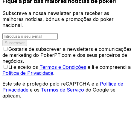
Fique a par das maiores notícias de poker!
Subscreve a nossa newsletter para receber as
melhores notícias, bónus e promoções do poker
nacional.
Subscrever
Gostaria de subscrever a newsletters e comunicações
de marketing do PokerPT.com e dos seus parceiros de
negócios.
Li e aceito os
Termos e Condições
e li e compreendi a
Política de Privacidade
.
Este site é protegido pelo reCAPTCHA e a
Política de
Privacidade
e os
Termos de Serviço
do Google se
aplicam.