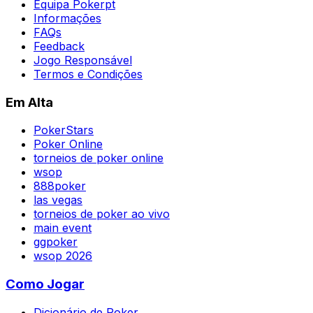
Equipa Pokerpt
Informações
FAQs
Feedback
Jogo Responsável
Termos e Condições
Em Alta
PokerStars
Poker Online
torneios de poker online
wsop
888poker
las vegas
torneios de poker ao vivo
main event
ggpoker
wsop 2026
Como Jogar
Dicionário de Poker