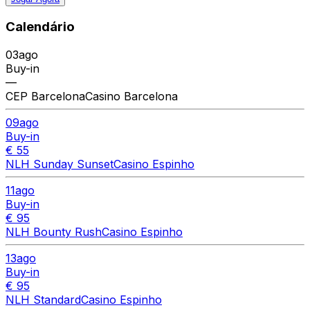
Calendário
03
ago
Buy-in
—
CEP Barcelona
Casino Barcelona
09
ago
Buy-in
€ 55
NLH Sunday Sunset
Casino Espinho
11
ago
Buy-in
€ 95
NLH Bounty Rush
Casino Espinho
13
ago
Buy-in
€ 95
NLH Standard
Casino Espinho