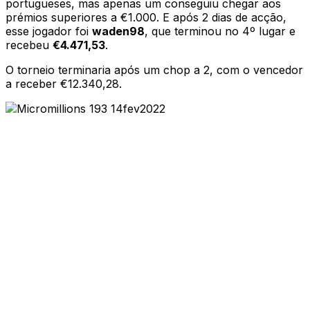
portugueses, mas apenas um conseguiu chegar aos
prémios superiores a €1.000. E após 2 dias de acção,
esse jogador foi
waden98
, que terminou no 4º lugar e
recebeu
€4.471,53
.
O torneio terminaria após um chop a 2, com o vencedor
a receber €12.340,28.