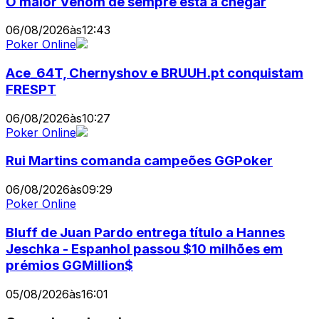
O maior Venom de sempre está a chegar
06/08/2026
às
12:43
Poker Online
Ace_64T, Chernyshov e BRUUH.pt conquistam
FRESPT
06/08/2026
às
10:27
Poker Online
Rui Martins comanda campeões GGPoker
06/08/2026
às
09:29
Poker Online
Bluff de Juan Pardo entrega título a Hannes
Jeschka - Espanhol passou $10 milhões em
prémios GGMillion$
05/08/2026
às
16:01