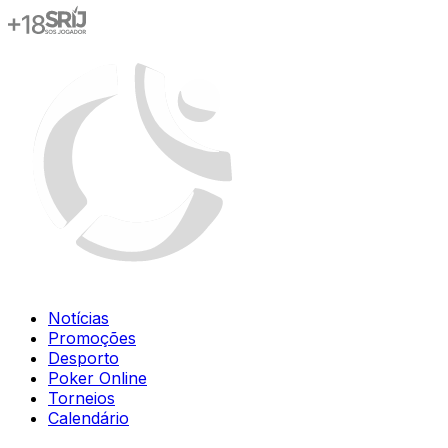
Notícias
Promoções
Desporto
Poker Online
Torneios
Calendário