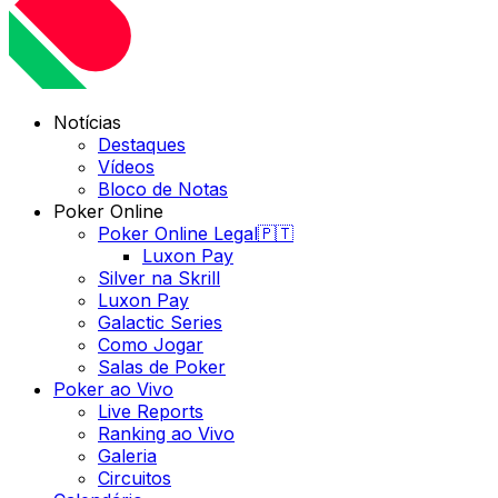
Notícias
Destaques
Vídeos
Bloco de Notas
Poker Online
Poker Online Legal🇵🇹
Luxon Pay
Silver na Skrill
Luxon Pay
Galactic Series
Como Jogar
Salas de Poker
Poker ao Vivo
Live Reports
Ranking ao Vivo
Galeria
Circuitos