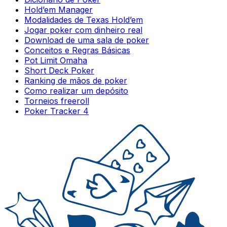
Hold’em Manager
Modalidades de Texas Hold’em
Jogar poker com dinheiro real
Download de uma sala de poker
Conceitos e Regras Básicas
Pot Limit Omaha
Short Deck Poker
Ranking de mãos de poker
Como realizar um depósito
Torneios freeroll
Poker Tracker 4