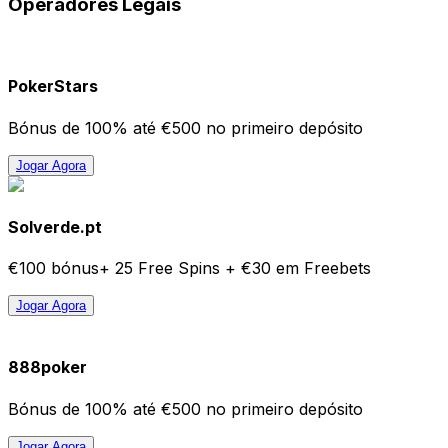
Operadores Legais
PokerStars
Bónus de 100% até €500 no primeiro depósito
Jogar Agora
Solverde.pt
€100 bónus+ 25 Free Spins + €30 em Freebets
Jogar Agora
888poker
Bónus de 100% até €500 no primeiro depósito
Jogar Agora