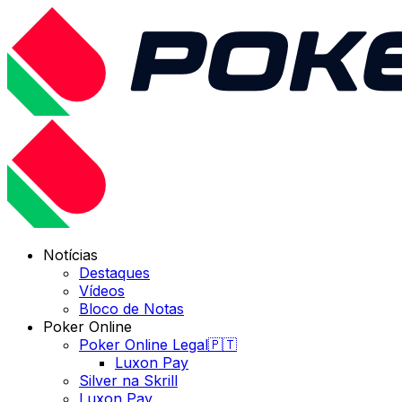
Notícias
Destaques
Vídeos
Bloco de Notas
Poker Online
Poker Online Legal🇵🇹
Luxon Pay
Silver na Skrill
Luxon Pay