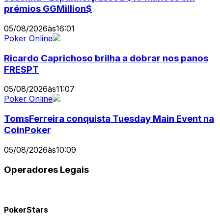
prémios GGMillion$
05/08/2026
às
16:01
Poker Online
Ricardo Caprichoso brilha a dobrar nos panos
FRESPT
05/08/2026
às
11:07
Poker Online
TomsFerreira conquista Tuesday Main Event na
CoinPoker
05/08/2026
às
10:09
Operadores Legais
PokerStars