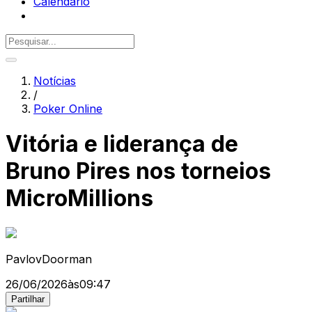
Calendário
Notícias
/
Poker Online
Vitória e liderança de
Bruno Pires nos torneios
MicroMillions
PavlovDoorman
26/06/2026
às
09:47
Partilhar