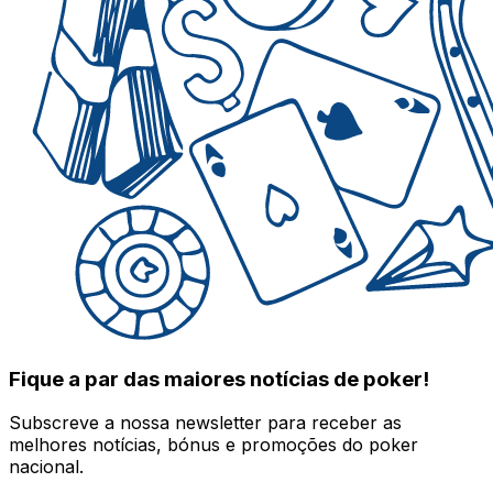
Fique a par das maiores notícias de poker!
Subscreve a nossa newsletter para receber as
melhores notícias, bónus e promoções do poker
nacional.