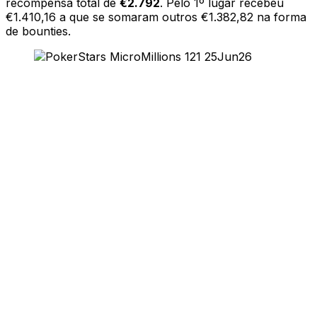
recompensa total de
€2.792
. Pelo
1º lugar recebeu
€1.410,16 a que se somaram outros €1.382,82 na forma
de bounties
.