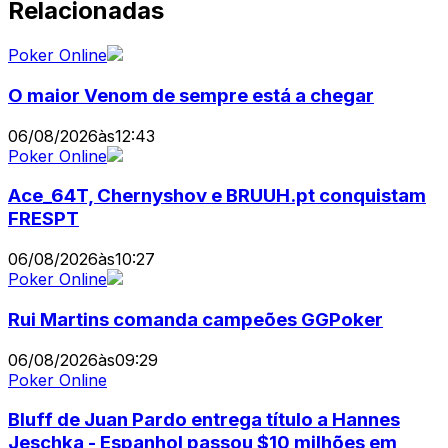
Relacionadas
Poker Online
O maior Venom de sempre está a chegar
06/08/2026
às
12:43
Poker Online
Ace_64T, Chernyshov e BRUUH.pt conquistam
FRESPT
06/08/2026
às
10:27
Poker Online
Rui Martins comanda campeões GGPoker
06/08/2026
às
09:29
Poker Online
Bluff de Juan Pardo entrega título a Hannes
Jeschka - Espanhol passou $10 milhões em