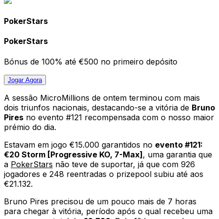
PokerStars
PokerStars
Bónus de 100% até €500 no primeiro depósito
Jogar
Agora
A sessão MicroMillions de ontem terminou com mais
dois triunfos nacionais, destacando-se a vitória de
Bruno
Pires
no evento #121 recompensada com o nosso maior
prémio do dia.
Estavam em jogo €15.000 garantidos no
evento #121:
€20 Storm [Progressive KO, 7-Max]
, uma garantia que
a
PokerStars
não teve de suportar, já que com 926
jogadores e 248 reentradas o prizepool subiu até aos
€21.132.
Bruno Pires precisou de um pouco mais de 7 horas
para chegar à vitória, período após o qual recebeu uma