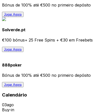
Bónus de 100% até €500 no primeiro depósito
Jogar Agora
Solverde.pt
€100 bónus+ 25 Free Spins + €30 em Freebets
Jogar Agora
888poker
Bónus de 100% até €500 no primeiro depósito
Jogar Agora
Calendário
03
ago
Buy-in