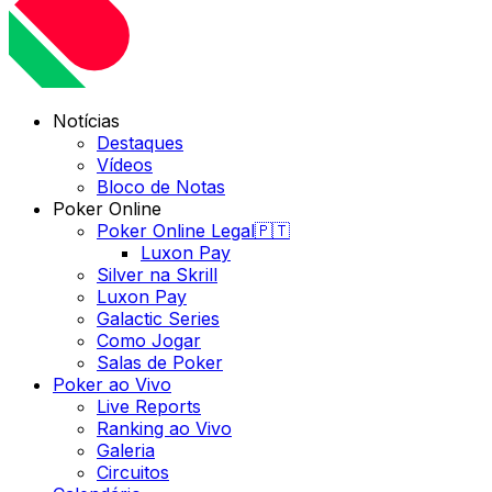
Notícias
Destaques
Vídeos
Bloco de Notas
Poker Online
Poker Online Legal🇵🇹
Luxon Pay
Silver na Skrill
Luxon Pay
Galactic Series
Como Jogar
Salas de Poker
Poker ao Vivo
Live Reports
Ranking ao Vivo
Galeria
Circuitos