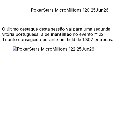
PokerStars MicroMillions 120 25Jun26
O último destaque desta sessão vai para uma segunda
vitória portuguesa, a de
mantilhao
no evento #122.
Triunfo conseguido perante um field de 1.807 entradas.