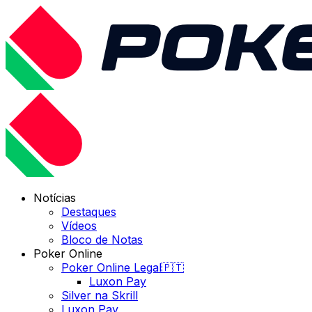
Notícias
Destaques
Vídeos
Bloco de Notas
Poker Online
Poker Online Legal🇵🇹
Luxon Pay
Silver na Skrill
Luxon Pay