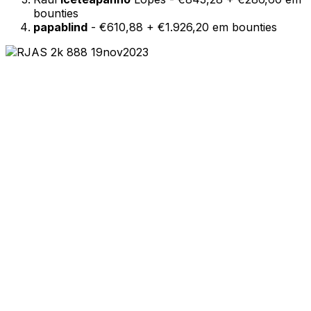
bounties
papablind
- €610,88 + €1.926,20 em bounties