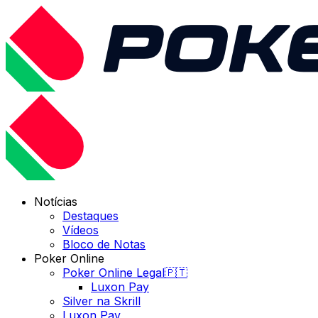
Notícias
Destaques
Vídeos
Bloco de Notas
Poker Online
Poker Online Legal🇵🇹
Luxon Pay
Silver na Skrill
Luxon Pay