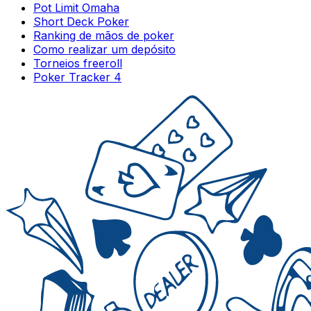
Pot Limit Omaha
Short Deck Poker
Ranking de mãos de poker
Como realizar um depósito
Torneios freeroll
Poker Tracker 4