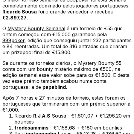
completamente dominado pelos jogadores portugueses.
Ricardo Sousa
foi o grande vencedor e recebeu
€2.897,27
.
O
Mystery Bounty Semanal
é um torneio de €55 que
ontem começou com €15.000 garantidos pela
888poker
, edição que conseguiu juntar 232 participantes
e 84 reentradas. Um total de 316 entradas que criaram
um prizepool final de €15.800.
Se durante os torneios diários, o Mystery Bounty 55
conta com um bounty mistério máximo de €500, na
edição semanal esse valor sobe para os €1.500. E desta
vez esse prémio também acabou numa conta
portuguesa, a de
papablind
.
Após 7 horas e 27 minutos de torneio, estes foram os
portugueses que terminaram com um prémio superior a
€1.000.
Ricardo
R.J.A.S
Sousa - €1.601,07 + €1.296,20 em
bounties
frodosammins
- €1.158,68 + €180 em bounties
Raul
iceteapanho
Lopes - €843,28 + €286,60 em