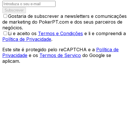
Subscrever
Gostaria de subscrever a newsletters e comunicações
de marketing do PokerPT.com e dos seus parceiros de
negócios.
Li e aceito os
Termos e Condições
e li e compreendi a
Política de Privacidade
.
Este site é protegido pelo reCAPTCHA e a
Política de
Privacidade
e os
Termos de Serviço
do Google se
aplicam.