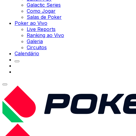
Galactic Series
Como Jogar
Salas de Poker
Poker ao Vivo
Live Reports
Ranking ao Vivo
Galeria
Circuitos
Calendário