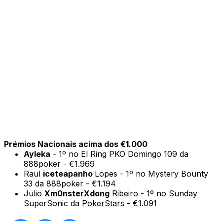
Prémios Nacionais acima dos €1.000
Ayleka
- 1º no El Ring PKO Domingo 109 da
888poker - €1.969
Raul
iceteapanho
Lopes - 1º no Mystery Bounty
33 da 888poker - €1.194
Julio
Xm0nsterXdong
Ribeiro - 1º no Sunday
SuperSonic da
PokerStars
- €1.091