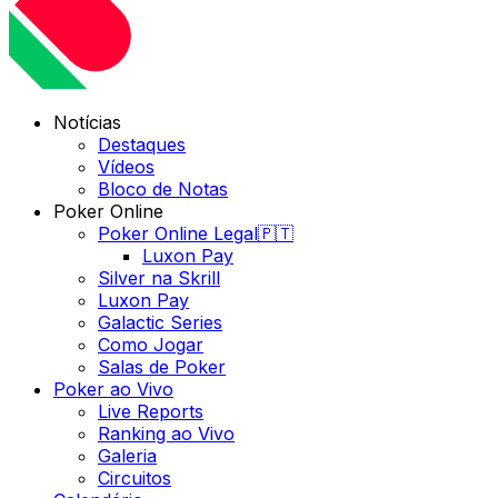
Notícias
Destaques
Vídeos
Bloco de Notas
Poker Online
Poker Online Legal🇵🇹
Luxon Pay
Silver na Skrill
Luxon Pay
Galactic Series
Como Jogar
Salas de Poker
Poker ao Vivo
Live Reports
Ranking ao Vivo
Galeria
Circuitos