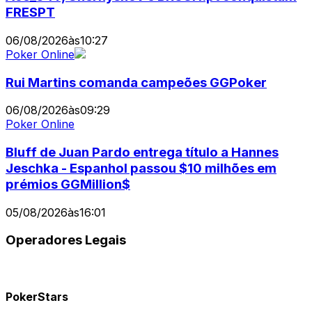
FRESPT
06/08/2026
às
10:27
Poker Online
Rui Martins comanda campeões GGPoker
06/08/2026
às
09:29
Poker Online
Bluff de Juan Pardo entrega título a Hannes
Jeschka - Espanhol passou $10 milhões em
prémios GGMillion$
05/08/2026
às
16:01
Operadores Legais
PokerStars