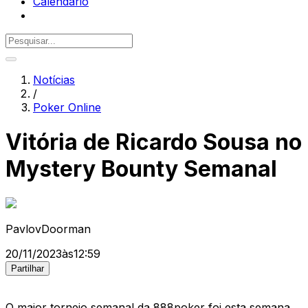
Calendário
Notícias
/
Poker Online
Vitória de Ricardo Sousa no
Mystery Bounty Semanal
PavlovDoorman
20/11/2023
às
12:59
Partilhar
O maior torneio semanal da 888poker foi esta semana