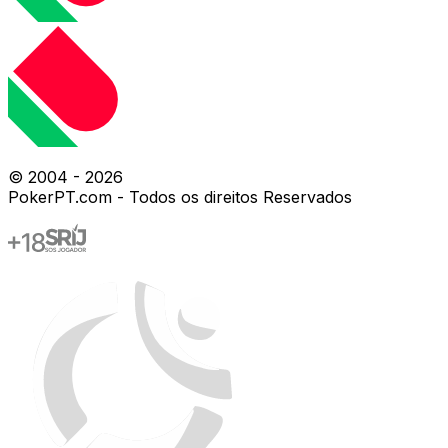
© 2004 -
2026
PokerPT.com - Todos os direitos Reservados