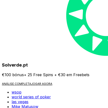
Solverde.pt
€100 bónus+ 25 Free Spins + €30 em Freebets
ANÁLISE COMPLETA
JOGAR AGORA
wsop
world series of poker
las vegas
Mike Matusow