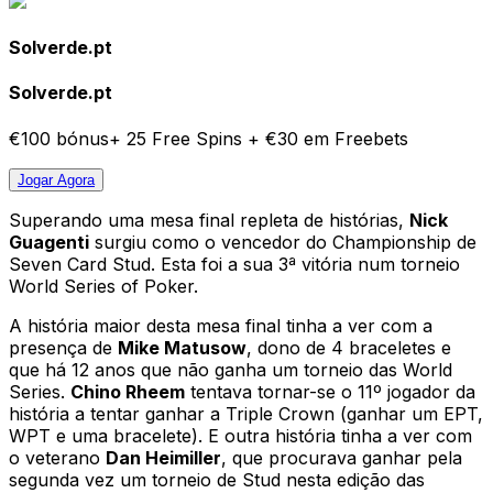
Solverde.pt
Solverde.pt
€100 bónus+ 25 Free Spins + €30 em Freebets
Jogar
Agora
Superando uma mesa final repleta de histórias,
Nick
Guagenti
surgiu como o vencedor do Championship de
Seven Card Stud. Esta foi a sua 3ª vitória num torneio
World Series of Poker.
A história maior desta mesa final tinha a ver com a
presença de
Mike Matusow
, dono de 4 braceletes e
que há 12 anos que não ganha um torneio das World
Series.
Chino Rheem
tentava tornar-se o 11º jogador da
história a tentar ganhar a Triple Crown (ganhar um EPT,
WPT e uma bracelete). E outra história tinha a ver com
o veterano
Dan Heimiller
, que procurava ganhar pela
segunda vez um torneio de Stud nesta edição das