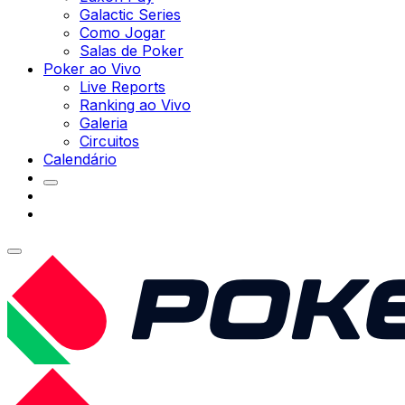
Galactic Series
Como Jogar
Salas de Poker
Poker ao Vivo
Live Reports
Ranking ao Vivo
Galeria
Circuitos
Calendário