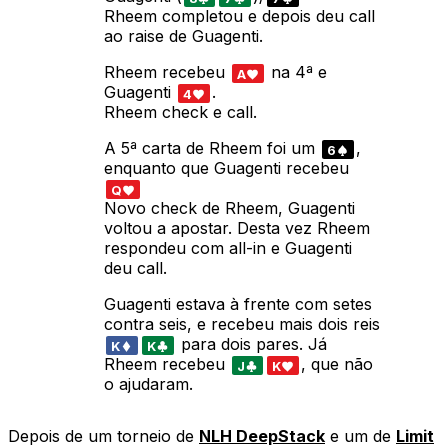
Rheem completou e depois deu call
ao raise de Guagenti.
Rheem recebeu
na 4ª e
A
Guagenti
.
4
Rheem check e call.
A 5ª carta de Rheem foi um
,
6
enquanto que Guagenti recebeu
Q
Novo check de Rheem, Guagenti
voltou a apostar. Desta vez Rheem
respondeu com all-in e Guagenti
deu call.
Guagenti estava à frente com setes
contra seis, e recebeu mais dois reis
para dois pares. Já
K
K
Rheem recebeu
, que não
J
K
o ajudaram.
Depois de um torneio de
NLH DeepStack
e um de
Limit