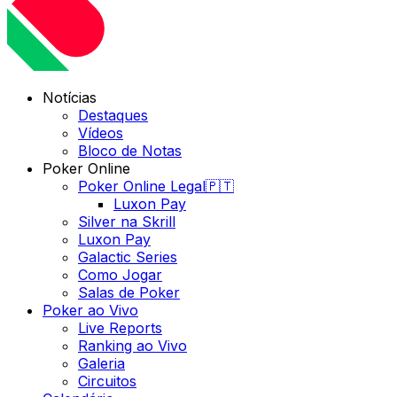
Notícias
Destaques
Vídeos
Bloco de Notas
Poker Online
Poker Online Legal🇵🇹
Luxon Pay
Silver na Skrill
Luxon Pay
Galactic Series
Como Jogar
Salas de Poker
Poker ao Vivo
Live Reports
Ranking ao Vivo
Galeria
Circuitos