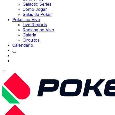
Galactic Series
Como Jogar
Salas de Poker
Poker ao Vivo
Live Reports
Ranking ao Vivo
Galeria
Circuitos
Calendário