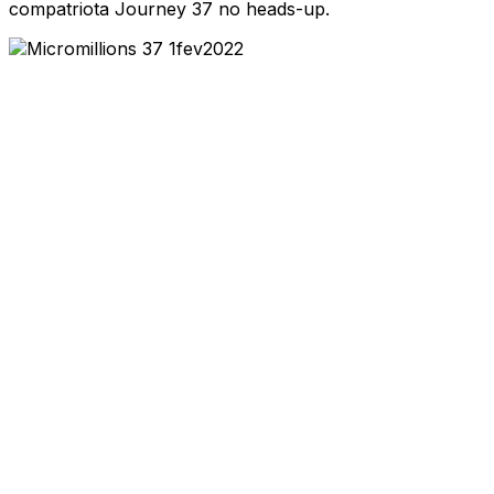
compatriota
Journey 37
no heads-up.