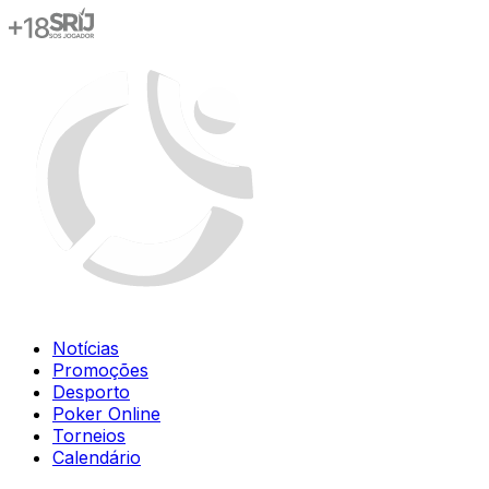
Notícias
Promoções
Desporto
Poker Online
Torneios
Calendário