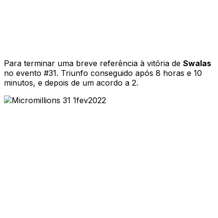
Para terminar uma breve referência à vitória de
Swalas
no evento #31. Triunfo conseguido após 8 horas e 10
minutos, e depois de um acordo a 2.