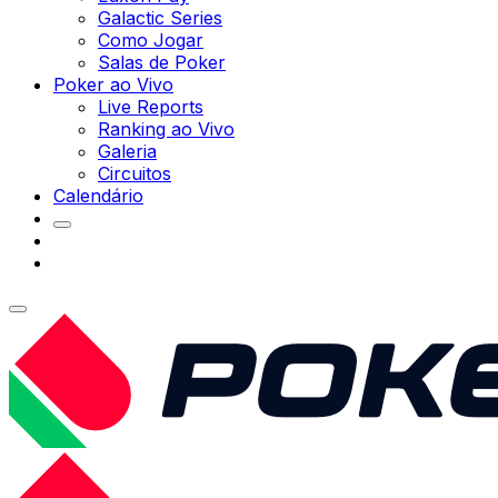
Galactic Series
Como Jogar
Salas de Poker
Poker ao Vivo
Live Reports
Ranking ao Vivo
Galeria
Circuitos
Calendário