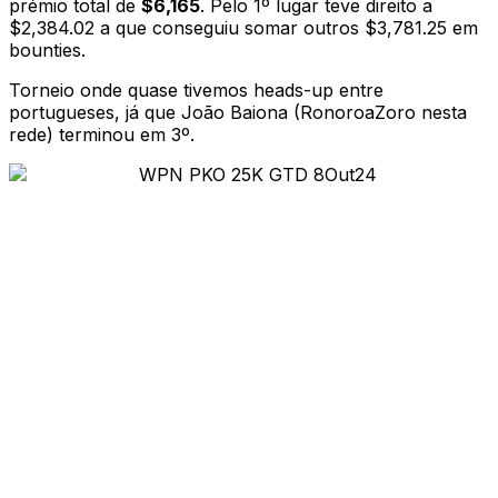
prémio total de
$6,165
. Pelo 1º lugar teve direito a
$2,384.02
a que conseguiu somar outros
$3,781.25 em
bounties
.
Torneio onde quase tivemos heads-up entre
portugueses, já que João Baiona (
RonoroaZoro nesta
rede
) terminou em 3º.