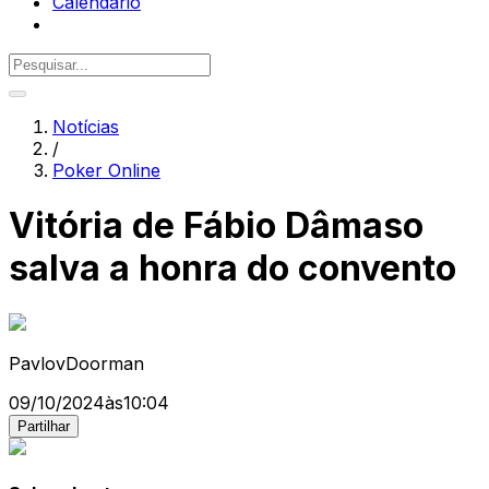
Calendário
Notícias
/
Poker Online
Vitória de Fábio Dâmaso
salva a honra do convento
PavlovDoorman
09/10/2024
às
10:04
Partilhar