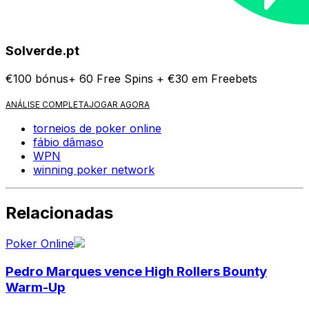
Solverde.pt
€100 bónus+ 60 Free Spins + €30 em Freebets
ANÁLISE COMPLETA
JOGAR AGORA
torneios de poker online
fábio dâmaso
WPN
winning poker network
Relacionadas
Poker Online
Pedro Marques vence High Rollers Bounty
Warm-Up