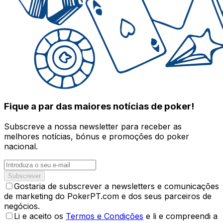
Fique a par das maiores notícias de poker!
Subscreve a nossa newsletter para receber as
melhores notícias, bónus e promoções do poker
nacional.
Subscrever
Gostaria de subscrever a newsletters e comunicações
de marketing do PokerPT.com e dos seus parceiros de
negócios.
Li e aceito os
Termos e Condições
e li e compreendi a