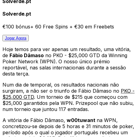
Solverde.pt
Solverde.pt
€100 bónus+ 60 Free Spins + €30 em Freebets
Jogar
Agora
Hoje temos para ver apenas um resultado, uma vitória,
de
Fábio Dâmaso
no PKO - $25,000 GTD da Winning
Poker Network (WPN). O nosso único prémio
reportável, nas salas internacionais durante a sessão
desta terça.
Num dia de temporal, os resultados nacionais não
surgiram, a não ser o triunfo de Fábio Dâmaso no
PKO -
$25,000 GTD
. Um torneio de $215 que começou com
$25,000 garantidos pela WPN. Prizepool que não subiu,
num torneio que juntou 117 entradas.
A vitória de Fábio Dâmaso,
w00tuwant
na WPN,
concretizou-se depois de 5 horas e 31 minutos de poker,
período após o qual o jogador português recebeu um