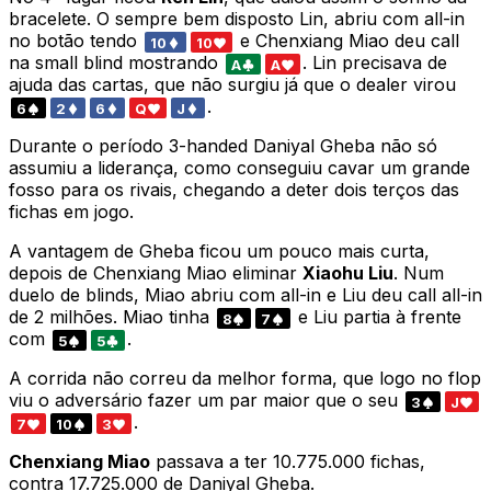
bracelete. O sempre bem disposto Lin, abriu com all-in
no botão tendo
e Chenxiang Miao deu call
10
10
na small blind mostrando
. Lin precisava de
A
A
ajuda das cartas, que não surgiu já que o dealer virou
.
6
2
6
Q
J
Durante o período 3-handed Daniyal Gheba não só
assumiu a liderança, como conseguiu cavar um grande
fosso para os rivais, chegando a deter dois terços das
fichas em jogo.
A vantagem de Gheba ficou um pouco mais curta,
depois de Chenxiang Miao eliminar
Xiaohu Liu
. Num
duelo de blinds, Miao abriu com all-in e Liu deu call all-in
de 2 milhões. Miao tinha
e Liu partia à frente
8
7
com
.
5
5
A corrida não correu da melhor forma, que logo no flop
viu o adversário fazer um par maior que o seu
3
J
.
7
10
3
Chenxiang Miao
passava a ter 10.775.000 fichas,
contra 17.725.000 de Daniyal Gheba.