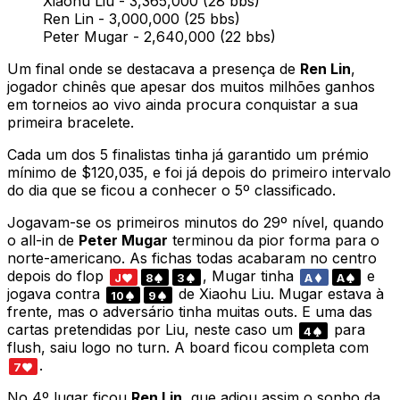
Xiaohu Liu - 3,365,000 (28 bbs)
Ren Lin - 3,000,000 (25 bbs)
Peter Mugar - 2,640,000 (22 bbs)
Um final onde se destacava a presença de
Ren Lin
,
jogador chinês que apesar dos muitos milhões ganhos
em torneios ao vivo ainda procura conquistar a sua
primeira bracelete.
Cada um dos 5 finalistas tinha já garantido um prémio
mínimo de $120,035, e foi já depois do primeiro intervalo
do dia que se ficou a conhecer o 5º classificado.
Jogavam-se os primeiros minutos do 29º nível, quando
o all-in de
Peter Mugar
terminou da pior forma para o
norte-americano. As fichas todas acabaram no centro
depois do flop
, Mugar tinha
e
J
8
3
A
A
jogava contra
de Xiaohu Liu. Mugar estava à
10
9
frente, mas o adversário tinha muitas outs. E uma das
cartas pretendidas por Liu, neste caso um
para
4
flush, saiu logo no turn. A board ficou completa com
.
7
No 4º lugar ficou
Ren Lin
, que adiou assim o sonho da