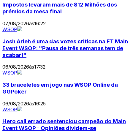
Impostos levaram mais de $12 Milhões dos
prémios da mesa final
07/08/2026
às
16:22
WSOP
Josh Arieh é uma das vozes criticas na FT Main
Event WSOP: "Pausa de três semanas tem de
acabar!"
06/08/2026
às
17:32
WSOP
33 braceletes em jogo nas WSOP Online da
GGPoker
06/08/2026
às
16:25
WSOP
Hero call errado sentenciou campeão do Main
Event WSOP - Opiniões dividem-se