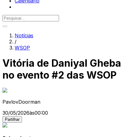
Calendário
Notícias
/
WSOP
Vitória de Daniyal Gheba
no evento #2 das WSOP
PavlovDoorman
30/05/2026
às
00:00
Partilhar