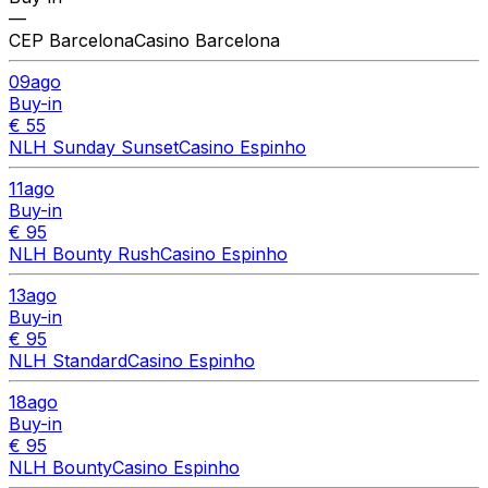
—
CEP Barcelona
Casino Barcelona
09
ago
Buy-in
€ 55
NLH Sunday Sunset
Casino Espinho
11
ago
Buy-in
€ 95
NLH Bounty Rush
Casino Espinho
13
ago
Buy-in
€ 95
NLH Standard
Casino Espinho
18
ago
Buy-in
€ 95
NLH Bounty
Casino Espinho