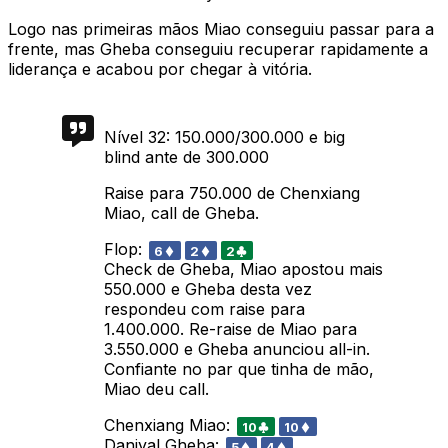
Logo nas primeiras mãos Miao conseguiu passar para a
frente, mas Gheba conseguiu recuperar rapidamente a
liderança e acabou por chegar à vitória.
Nível 32: 150.000/300.000 e big
blind ante de 300.000
Raise para 750.000 de Chenxiang
Miao, call de Gheba.
Flop:
6
2
2
Check de Gheba, Miao apostou mais
550.000 e Gheba desta vez
respondeu com raise para
1.400.000. Re-raise de Miao para
3.550.000 e Gheba anunciou all-in.
Confiante no par que tinha de mão,
Miao deu call.
Chenxiang Miao:
10
10
Daniyal Gheba:
5
4