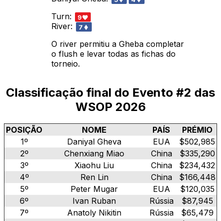
Turn:
9
River:
7
O river permitiu a Gheba completar
o flush e levar todas as fichas do
torneio.
Classificação final do Evento #2 das
WSOP 2026
POSIÇÃO
NOME
PAÍS
PRÉMIO
1º
Daniyal Gheva
EUA
$502,985
2º
Chenxiang Miao
China
$335,290
3º
Xiaohu Liu
China
$234,432
4º
Ren Lin
China
$166,448
5º
Peter Mugar
EUA
$120,035
6º
Ivan Ruban
Rússia
$87,945
7º
Anatoly Nikitin
Rússia
$65,479