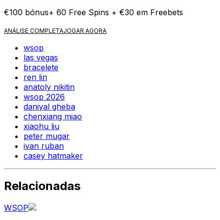
€100 bónus+ 60 Free Spins + €30 em Freebets
ANÁLISE COMPLETA
JOGAR AGORA
wsop
las vegas
bracelete
ren lin
anatoly nikitin
wsop 2026
daniyal gheba
chenxiang miao
xiaohu liu
peter mugar
ivan ruban
casey hatmaker
Relacionadas
WSOP