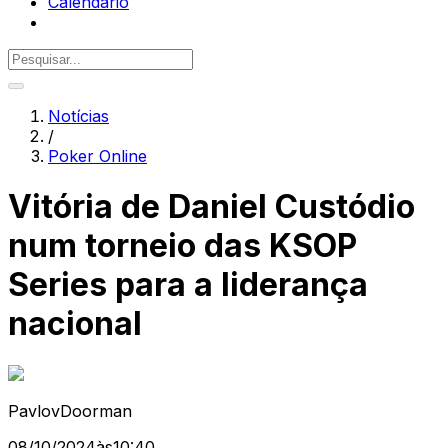
Calendário
Notícias
/
Poker Online
Vitória de Daniel Custódio
num torneio das KSOP
Series para a liderança
nacional
PavlovDoorman
08/10/2024
às
10:40