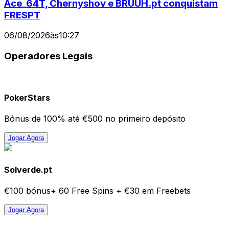
Ace_64T, Chernyshov e BRUUH.pt conquistam
FRESPT
06/08/2026
às
10:27
Operadores Legais
PokerStars
Bónus de 100% até €500 no primeiro depósito
Jogar Agora
Solverde.pt
€100 bónus+ 60 Free Spins + €30 em Freebets
Jogar Agora