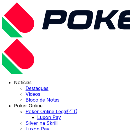
Notícias
Destaques
Vídeos
Bloco de Notas
Poker Online
Poker Online Legal🇵🇹
Luxon Pay
Silver na Skrill
Luxon Pay