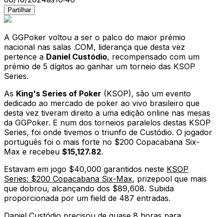
Partilhar
A GGPoker voltou a ser o palco do maior prémio
nacional nas salas .COM, liderança que desta vez
pertence a
Daniel Custódio
, recompensado com um
prémio de 5 dígitos ao ganhar um torneio das KSOP
Series.
As
King's Series of Poker
(KSOP), são um evento
dedicado ao mercado de poker ao vivo brasileiro que
desta vez tiveram direito a uma edição online nas mesas
da GGPoker. E num dos torneios paralelos destas KSOP
Series, foi onde tivemos o triunfo de Custódio. O jogador
português foi o mais forte no $200 Copacabana Six-
Max e recebeu
$15,127.82
.
Estavam em jogo $40,000 garantidos neste
KSOP
Series: $200 Copacabana Six-Max
, prizepool que mais
que dobrou, alcançando dos $89,608. Subida
proporcionada por um field de 487 entradas.
Daniel Custódio precisou de quase 8 horas para