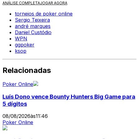
ANÁLISE COMPLETA
JOGAR AGORA
torneios de poker online
Sergio Teixeira
andré marques
Daniel Custódio
WPN
ggpoker
ksop
Relacionadas
Poker Online
Luís Dono vence Bounty Hunters Big Game para
5 dígitos
08/08/2026
às
11:46
Poker Online