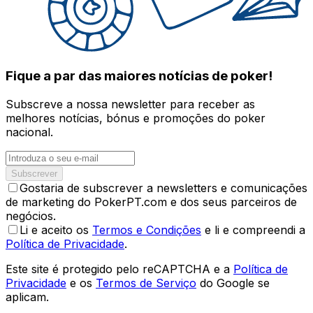
Fique a par das maiores notícias de poker!
Subscreve a nossa newsletter para receber as
melhores notícias, bónus e promoções do poker
nacional.
Subscrever
Gostaria de subscrever a newsletters e comunicações
de marketing do PokerPT.com e dos seus parceiros de
negócios.
Li e aceito os
Termos e Condições
e li e compreendi a
Política de Privacidade
.
Este site é protegido pelo reCAPTCHA e a
Política de
Privacidade
e os
Termos de Serviço
do Google se
aplicam.