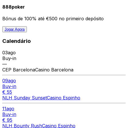
888poker
Bónus de 100% até €500 no primeiro depósito
Jogar Agora
Calendário
03
ago
Buy-in
—
CEP Barcelona
Casino Barcelona
09
ago
Buy-in
€ 55
NLH Sunday Sunset
Casino Espinho
11
ago
Buy-in
€ 95
NLH Bounty Rush
Casino Espinho