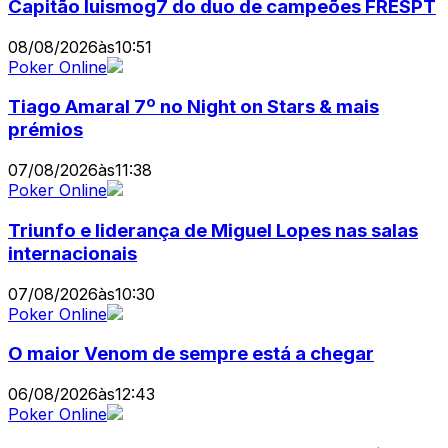
Capitão luismog7 do duo de campeões FRESPT
08/08/2026
às
10:51
Poker Online
Tiago Amaral 7º no Night on Stars & mais
prémios
07/08/2026
às
11:38
Poker Online
Triunfo e liderança de Miguel Lopes nas salas
internacionais
07/08/2026
às
10:30
Poker Online
O maior Venom de sempre está a chegar
06/08/2026
às
12:43
Poker Online