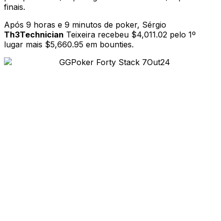
finais.
Após 9 horas e 9 minutos de poker, Sérgio
Th3Technician
Teixeira recebeu
$4,011.02 pelo 1º
lugar mais $5,660.95 em bounties
.