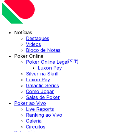
Notícias
Destaques
Vídeos
Bloco de Notas
Poker Online
Poker Online Legal🇵🇹
Luxon Pay
Silver na Skrill
Luxon Pay
Galactic Series
Como Jogar
Salas de Poker
Poker ao Vivo
Live Reports
Ranking ao Vivo
Galeria
Circuitos