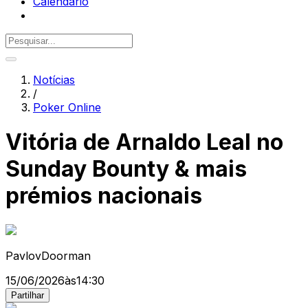
Calendário
Notícias
/
Poker Online
Vitória de Arnaldo Leal no
Sunday Bounty & mais
prémios nacionais
PavlovDoorman
15/06/2026
às
14:30
Partilhar