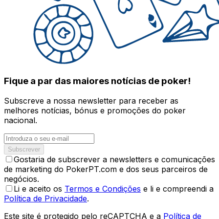
Fique a par das maiores notícias de poker!
Subscreve a nossa newsletter para receber as
melhores notícias, bónus e promoções do poker
nacional.
Subscrever
Gostaria de subscrever a newsletters e comunicações
de marketing do PokerPT.com e dos seus parceiros de
negócios.
Li e aceito os
Termos e Condições
e li e compreendi a
Política de Privacidade
.
Este site é protegido pelo reCAPTCHA e a
Política de