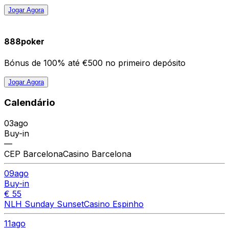
Jogar Agora
888poker
Bónus de 100% até €500 no primeiro depósito
Jogar Agora
Calendário
03
ago
Buy-in
—
CEP Barcelona
Casino Barcelona
09
ago
Buy-in
€ 55
NLH Sunday Sunset
Casino Espinho
11
ago