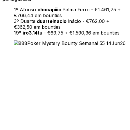
1º Afonso
chocapiiic
Palma Ferro - €1.461,75 +
€766,44 em bounties
3º Duarte
duarteinacio
Inácio - €762,00 +
€362,50 em bounties
19º
iro3.14tu
- €69,75 + €1.590,36 em bounties