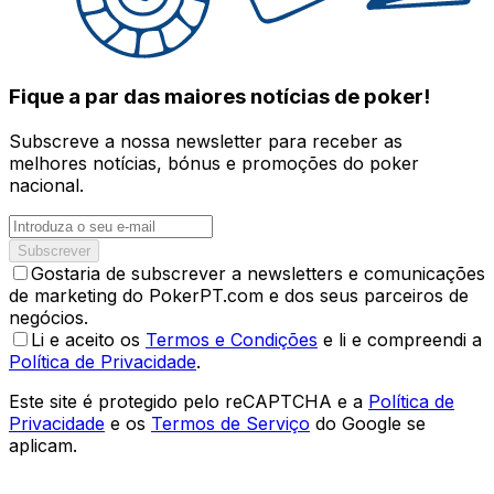
Fique a par das maiores notícias de poker!
Subscreve a nossa newsletter para receber as
melhores notícias, bónus e promoções do poker
nacional.
Subscrever
Gostaria de subscrever a newsletters e comunicações
de marketing do PokerPT.com e dos seus parceiros de
negócios.
Li e aceito os
Termos e Condições
e li e compreendi a
Política de Privacidade
.
Este site é protegido pelo reCAPTCHA e a
Política de
Privacidade
e os
Termos de Serviço
do Google se
aplicam.