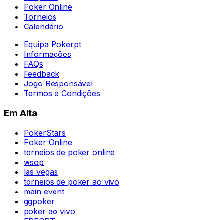
Poker Online
Torneios
Calendário
Equipa Pokerpt
Informações
FAQs
Feedback
Jogo Responsável
Termos e Condições
Em Alta
PokerStars
Poker Online
torneios de poker online
wsop
las vegas
torneios de poker ao vivo
main event
ggpoker
poker ao vivo