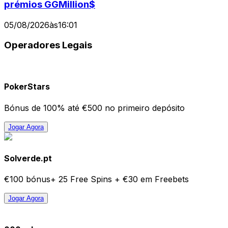
prémios GGMillion$
05/08/2026
às
16:01
Operadores Legais
PokerStars
Bónus de 100% até €500 no primeiro depósito
Jogar Agora
Solverde.pt
€100 bónus+ 25 Free Spins + €30 em Freebets
Jogar Agora