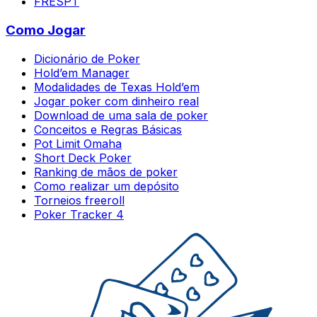
FRESPT
Como Jogar
Dicionário de Poker
Hold’em Manager
Modalidades de Texas Hold’em
Jogar poker com dinheiro real
Download de uma sala de poker
Conceitos e Regras Básicas
Pot Limit Omaha
Short Deck Poker
Ranking de mãos de poker
Como realizar um depósito
Torneios freeroll
Poker Tracker 4