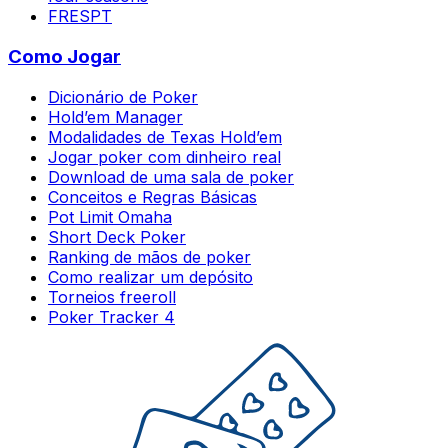
FRESPT
Como Jogar
Dicionário de Poker
Hold’em Manager
Modalidades de Texas Hold’em
Jogar poker com dinheiro real
Download de uma sala de poker
Conceitos e Regras Básicas
Pot Limit Omaha
Short Deck Poker
Ranking de mãos de poker
Como realizar um depósito
Torneios freeroll
Poker Tracker 4