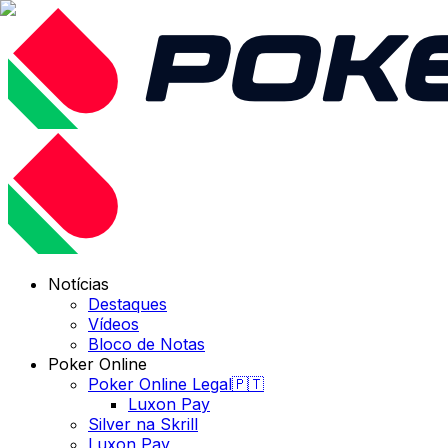
Notícias
Destaques
Vídeos
Bloco de Notas
Poker Online
Poker Online Legal🇵🇹
Luxon Pay
Silver na Skrill
Luxon Pay