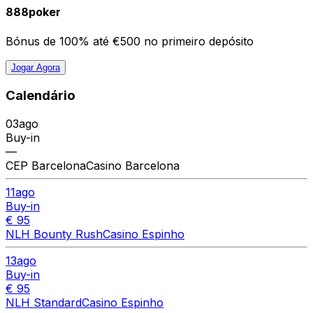
888poker
Bónus de 100% até €500 no primeiro depósito
Jogar Agora
Calendário
03
ago
Buy-in
—
CEP Barcelona
Casino Barcelona
11
ago
Buy-in
€ 95
NLH Bounty Rush
Casino Espinho
13
ago
Buy-in
€ 95
NLH Standard
Casino Espinho