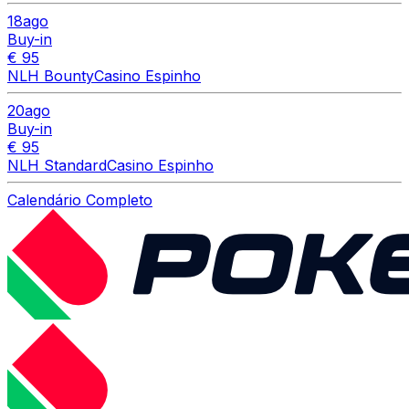
18
ago
Buy-in
€ 95
NLH Bounty
Casino Espinho
20
ago
Buy-in
€ 95
NLH Standard
Casino Espinho
Calendário Completo