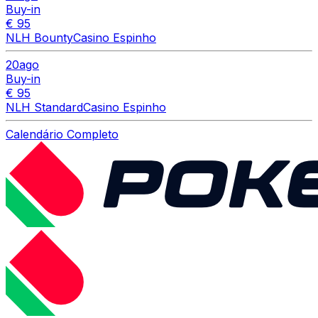
Buy-in
€ 95
NLH Bounty
Casino Espinho
20
ago
Buy-in
€ 95
NLH Standard
Casino Espinho
Calendário Completo