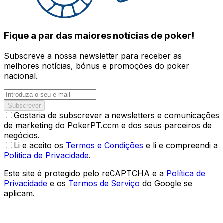
Fique a par das maiores notícias de poker!
Subscreve a nossa newsletter para receber as
melhores notícias, bónus e promoções do poker
nacional.
Subscrever
Gostaria de subscrever a newsletters e comunicações
de marketing do PokerPT.com e dos seus parceiros de
negócios.
Li e aceito os
Termos e Condições
e li e compreendi a
Política de Privacidade
.
Este site é protegido pelo reCAPTCHA e a
Política de
Privacidade
e os
Termos de Serviço
do Google se
aplicam.