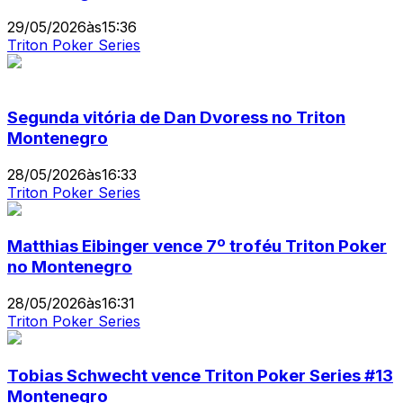
29/05/2026
às
15:36
Triton Poker Series
Segunda vitória de Dan Dvoress no Triton
Montenegro
28/05/2026
às
16:33
Triton Poker Series
Matthias Eibinger vence 7º troféu Triton Poker
no Montenegro
28/05/2026
às
16:31
Triton Poker Series
Tobias Schwecht vence Triton Poker Series #13
Montenegro