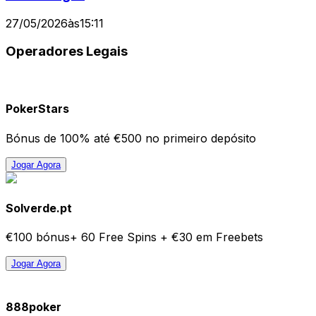
27/05/2026
às
15:11
Operadores Legais
PokerStars
Bónus de 100% até €500 no primeiro depósito
Jogar Agora
Solverde.pt
€100 bónus+ 60 Free Spins + €30 em Freebets
Jogar Agora
888poker