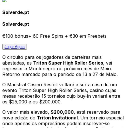
Solverde.pt
Solverde.pt
€100 bónus+ 60 Free Spins + €30 em Freebets
Jogar
Agora
O circuito para os jogadores de carteiras mais
abastadas, as
Triton Super High Roller Series
, vai
regressar a Montenegro no próximo mês de Maio.
Retorno marcado para o período de 13 a 27 de Maio.
O Maestral Casino Resort voltará a ser a casa de um
evento Triton Super High Roller Series, casino cujas
mesas receberão
15 torneios
cujo buy-in variará entre
os $25,000 e os $200,000.
O valor mais elevado,
$200,000
, está reservado para
nova edição do
Triton Invitational
. Um torneio especial
onde apenas os empresários podem inscrever-se