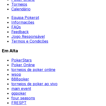
Torneios
Calendário
Equipa Pokerpt
Informações
FAQs
Feedback
Jogo Responsável
Termos e Condições
Em Alta
PokerStars
Poker Online
torneios de poker online
wsop
888poker
torneios de poker ao vivo
main event
ggpoker
four seasons
FRESPT