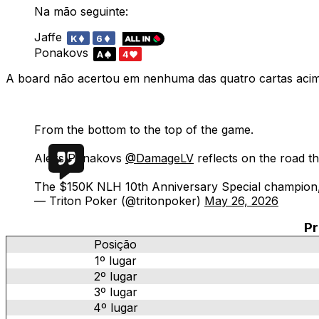
Na mão seguinte:
Jaffe
K
6
Ponakovs
A
4
A board não acertou em nenhuma das quatro cartas acima
From the bottom to the top of the game.
Aleks Ponakovs
@DamageLV
reflects on the road t
The $150K NLH 10th Anniversary Special champion,
— Triton Poker (@tritonpoker)
May 26, 2026
Pr
Posição
1º lugar
2º lugar
3º lugar
4º lugar