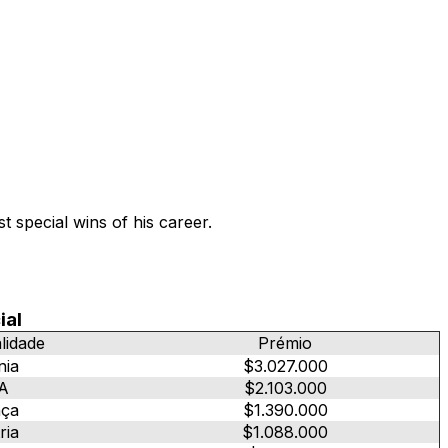
 special wins of his career.
ial
lidade
Prémio
nia
$3.027.000
A
$2.103.000
nça
$1.390.000
ria
$1.088.000