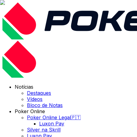
Notícias
Destaques
Vídeos
Bloco de Notas
Poker Online
Poker Online Legal🇵🇹
Luxon Pay
Silver na Skrill
Luxon Pay