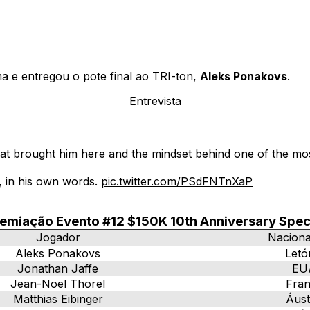
 e entregou o pote final ao TRI-ton,
Aleks Ponakovs
.
Entrevista
hat brought him here and the mindset behind one of the most
 in his own words.
pic.twitter.com/PSdFNTnXaP
emiação Evento #12 $150K 10th Anniversary Spec
Jogador
Naciona
Aleks Ponakovs
Letó
Jonathan Jaffe
EU
Jean-Noel Thorel
Fra
Matthias Eibinger
Áust