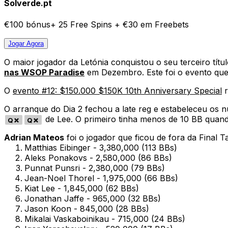
Solverde.pt
€100 bónus+ 25 Free Spins + €30 em Freebets
Jogar
Agora
O maior jogador da Letónia conquistou o seu terceiro títu
nas WSOP Paradise
em Dezembro. Este foi o evento que
O
evento #12: $150.000 $150K 10th Anniversary Special
r
O arranque do Dia 2 fechou a late reg e estabeleceu os 
de Lee. O primeiro tinha menos de 10 BB quan
Q
Q
Adrian Mateos
foi o jogador que ficou de fora da Final T
Matthias Eibinger - 3,380,000 (113 BBs)
Aleks Ponakovs - 2,580,000 (86 BBs)
Punnat Punsri - 2,380,000 (79 BBs)
Jean-Noel Thorel - 1,975,000 (66 BBs)
Kiat Lee - 1,845,000 (62 BBs)
Jonathan Jaffe - 965,000 (32 BBs)
Jason Koon - 845,000 (28 BBs)
Mikalai Vaskaboinikau - 715,000 (24 BBs)