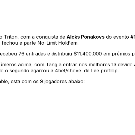
lo Triton, com a conquista de
Aleks Ponakovs
do evento #
 fechou a parte No-Limit Hold'em.
ecebeu 76 entradas e distribuiu $11.400.000 em prémios pe
números acima, com Tang a entrar nos melhores 13 devido 
do o segundo agarrou a 4bet/shove de Lee preflop.
able, esta com os 9 jogadores abaixo: