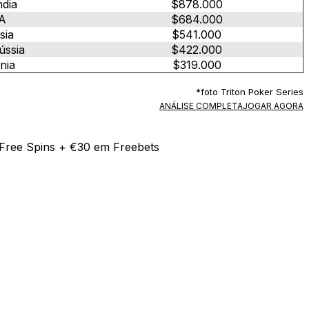
ndia
$878.000
A
$684.000
sia
$541.000
ússia
$422.000
nia
$319.000
*foto Triton Poker Series
ANÁLISE COMPLETA
JOGAR AGORA
Free Spins + €30 em Freebets