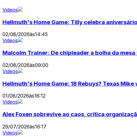
Videos
Hellmuth's Home Game: Tilly celebra aniversário
02/08/2026
às
14:45
Videos
Malcolm Trainer: De chipleader a bolha da mesa
02/08/2026
às
09:00
Videos
Hellmuth's Home Game: 18 Rebuys? Texas Mike v
01/08/2026
às
16:12
Videos
Alex Foxen sobrevive ao caos, critica organizaçã
29/07/2026
às
16:17
Videos