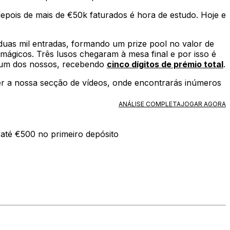
epois de mais de €50k faturados é hora de estudo. Hoje e
 duas mil entradas, formando um prize pool no valor de
mágicos. Três lusos chegaram à mesa final e por isso é
 a um dos nossos, recebendo
cinco dígitos de prémio total
.
er a nossa secção de vídeos, onde encontrarás inúmeros
ANÁLISE COMPLETA
JOGAR AGORA
té €500 no primeiro depósito