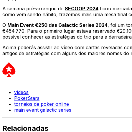
A semana pré-arranque do
SECOOP 2024
ficou marcad
como vem sendo hábito, trazemos mais uma mesa final c
O
Main Event €250 das Galactic Series 2024
, foi um t
€454.770. Para o primeiro lugar estava reservado €29.100
possível conhecer as estratégias do trio para a derrade
Acima poderás assistir ao vídeo com cartas reveladas co
artigos de estratégias com alguns dos maiores nomes do 
vídeos
PokerStars
torneios de poker online
main event galactic series
Relacionadas