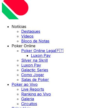
Notícias
Destaques
Vídeos
Bloco de Notas
Poker Online
Poker Online Legal🇵🇹
Luxon Pay
Silver na Skrill
Luxon Pay
Galactic Series
Como Jogar
Salas de Poker
Poker ao Vivo
Live Reports
Ranking ao Vivo
Galeria
Circuitos