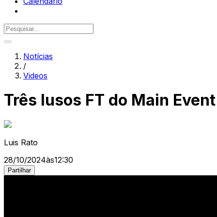
Calendário
Notícias
/
Videos
Três lusos FT do Main Event
Luis Rato
28/10/2024
às
12:30
Partilhar