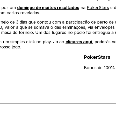
a por um
domingo de muitos resultados
na
PokerStars
e d
om cartas reveladas.
orneio de 3 dias que contou com a participação de perto de
, valor a que se somava o das eliminações, via envelopes 
ira mesa do torneio. Um dos lugares no pódio foi entregue
m um simples click no play. Já ao
clicares aqui
, poderás v
nosso jogo.
PokerStars
Bónus de 100% a