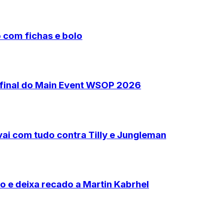
 com fichas e bolo
 final do Main Event WSOP 2026
ai com tudo contra Tilly e Jungleman
o e deixa recado a Martin Kabrhel