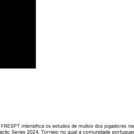
ESPT intensifica os estudos de muitos dos jogadores naci
lactic Series 2024. Torneio no qual a comunidade portugue