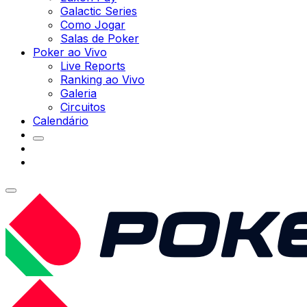
Galactic Series
Como Jogar
Salas de Poker
Poker ao Vivo
Live Reports
Ranking ao Vivo
Galeria
Circuitos
Calendário