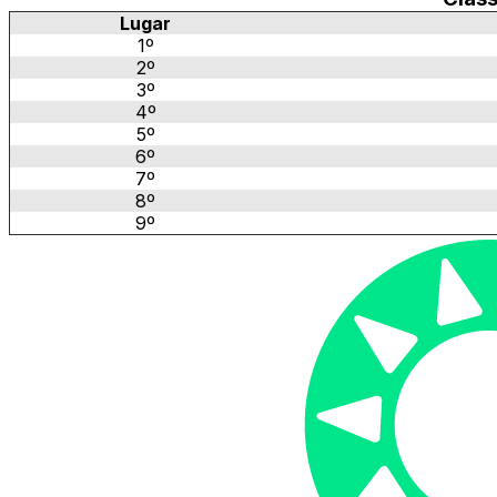
Lugar
1º
2º
3º
4º
5º
6º
7º
8º
9º