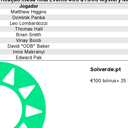
Jogador
Matthew Higgins
Dominik Panka
Leo Lombardozzi
Thomas Hall
Brian Smith
Vinay Boob
David "ODB" Baker
Imre Makranyi
Edward Pak
Solverde.pt
€100 bónus+ 25 