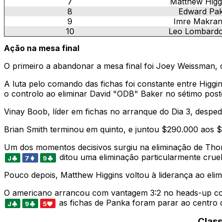
7
Matthew Higg
8
Edward Pa
9
Imre Makran
10
Leo Lombardo
Ação na mesa final
O primeiro a abandonar a mesa final foi Joey Weissman,
A luta pelo comando das fichas foi constante entre Higg
o controlo ao eliminar David "ODB" Baker no sétimo post
Vinay Boob, líder em fichas no arranque do Dia 3, despe
Brian Smith terminou em quinto, e juntou $290.000 aos 
Um dos momentos decisivos surgiu na eliminação de Th
ditou uma eliminação particularmente cruel 
J
7
9
Pouco depois, Matthew Higgins voltou à liderança ao eli
O americano arrancou com vantagem 3:2 no heads-up con
as fichas de Panka foram parar ao centro
J
9
5
Class