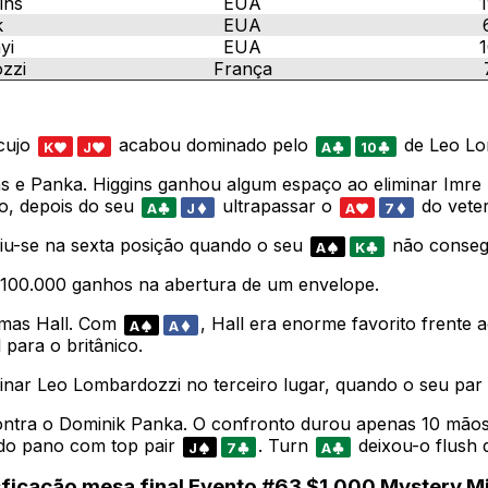
ins
EUA
k
EUA
yi
EUA
zzi
França
 cujo
acabou dominado pelo
de Leo Lo
K
J
A
10
ins e Panka. Higgins ganhou algum espaço ao eliminar Imre
o, depois do seu
ultrapassar o
do vete
A
J
A
7
diu-se na sexta posição quando o seu
não consegu
A
K
$100.000 ganhos na abertura de um envelope.
omas Hall. Com
, Hall era enorme favorito frente 
A
A
para o britânico.
minar Leo Lombardozzi no terceiro lugar, quando o seu par
tra o Dominik Panka. O confronto durou apenas 10 mãos 
 do pano com top pair
. Turn
deixou-o flush 
J
7
A
ficação mesa final Evento #63 $1.000 Mystery Mi