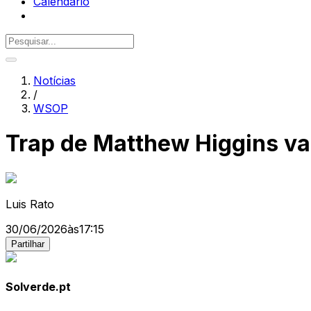
Calendário
Notícias
/
WSOP
Trap de Matthew Higgins val
Luis Rato
30/06/2026
às
17:15
Partilhar
Solverde.pt