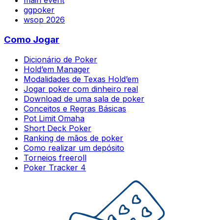
main event
ggpoker
wsop 2026
Como Jogar
Dicionário de Poker
Hold’em Manager
Modalidades de Texas Hold’em
Jogar poker com dinheiro real
Download de uma sala de poker
Conceitos e Regras Básicas
Pot Limit Omaha
Short Deck Poker
Ranking de mãos de poker
Como realizar um depósito
Torneios freeroll
Poker Tracker 4