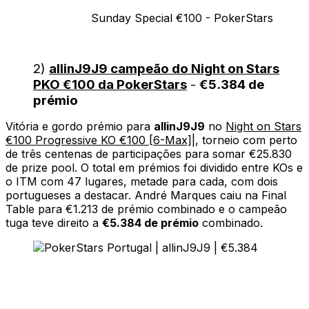
Sunday Special €100 - PokerStars
2)
allinJ9J9
campeão do Night on Stars
PKO €100 da PokerStars
-
€5.384 de
prémio
Vitória e gordo prémio para
allinJ9J9
no
Night on Stars
€100 Progressive KO €100 [6-Max]|
, torneio com perto
de três centenas de participações para somar €25.830
de prize pool. O total em prémios foi dividido entre KOs e
o ITM com 47 lugares, metade para cada, com dois
portugueses a destacar. André Marques caiu na Final
Table para €1.213 de prémio combinado e o campeão
tuga teve direito a
€5.384 de prémio
combinado.