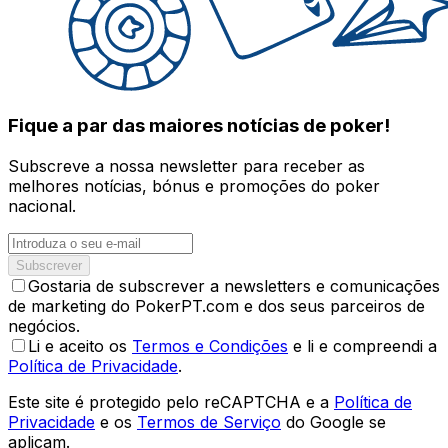
Fique a par das maiores notícias de poker!
Subscreve a nossa newsletter para receber as
melhores notícias, bónus e promoções do poker
nacional.
Subscrever
Gostaria de subscrever a newsletters e comunicações
de marketing do PokerPT.com e dos seus parceiros de
negócios.
Li e aceito os
Termos e Condições
e li e compreendi a
Política de Privacidade
.
Este site é protegido pelo reCAPTCHA e a
Política de
Privacidade
e os
Termos de Serviço
do Google se
aplicam.