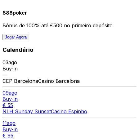
888poker
Bónus de 100% até €500 no primeiro depósito
Jogar Agora
Calendário
03
ago
Buy-in
—
CEP Barcelona
Casino Barcelona
09
ago
Buy-in
€ 55
NLH Sunday Sunset
Casino Espinho
11
ago
Buy-in
€ 95