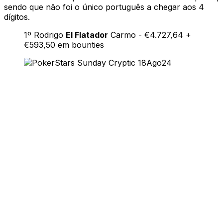
sendo que não foi o único português a chegar aos 4
dígitos.
1º Rodrigo
El Flatador
Carmo - €4.727,64 +
€593,50 em bounties