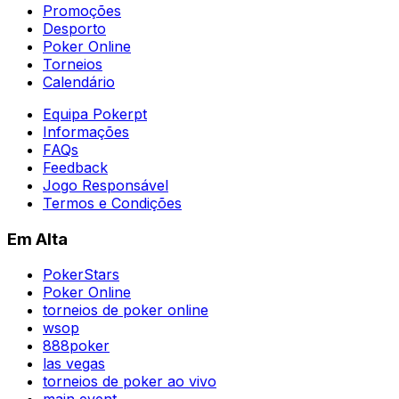
Promoções
Desporto
Poker Online
Torneios
Calendário
Equipa Pokerpt
Informações
FAQs
Feedback
Jogo Responsável
Termos e Condições
Em Alta
PokerStars
Poker Online
torneios de poker online
wsop
888poker
las vegas
torneios de poker ao vivo