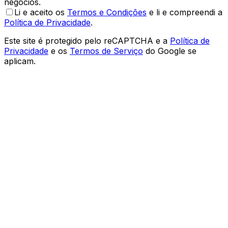
negócios.
Li e aceito os
Termos e Condições
e li e compreendi a
Política de Privacidade
.
Este site é protegido pelo reCAPTCHA e a
Política de
Privacidade
e os
Termos de Serviço
do Google se
aplicam.