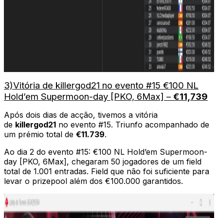
3)Vitória de killergod21 no evento #15 €100 NL
Hold’em Supermoon-day [PKO, 6Max] –
€11,739
Após dois dias de acção, tivemos a vitória
de
killergod21
no evento #15. Triunfo acompanhado de
um prémio total de
€11.739
.
Ao dia 2 do evento #15: €100 NL Hold’em Supermoon-
day [PKO, 6Max], chegaram 50 jogadores de um field
total de 1.001 entradas. Field que não foi suficiente para
levar o prizepool além dos €100.000 garantidos.