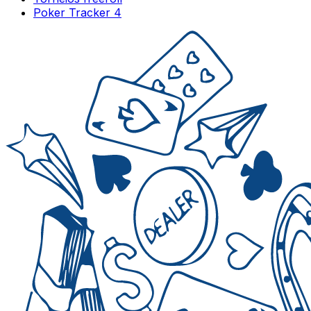
Poker Tracker 4