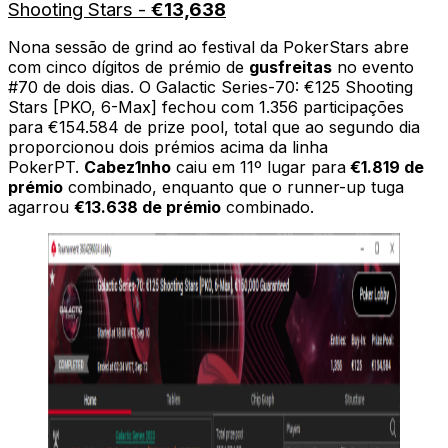
Shooting Stars -
€13,638
Nona sessão de grind ao festival da PokerStars abre
com cinco dígitos de prémio de
gusfreitas
no evento
#70 de dois dias. O Galactic Series-70: €125 Shooting
Stars [PKO, 6-Max] fechou com 1.356 participações
para €154.584 de prize pool, total que ao segundo dia
proporcionou dois prémios acima da linha
PokerPT.
Cabez1nho
caiu em 11º lugar para
€1.819 de
prémio
combinado, enquanto que o runner-up tuga
agarrou
€13.638 de prémio
combinado.