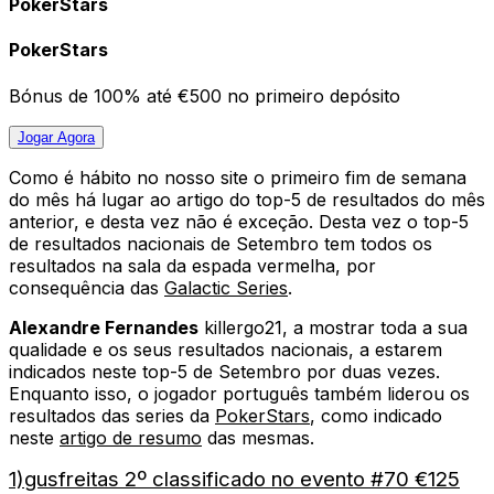
PokerStars
PokerStars
Bónus de 100% até €500 no primeiro depósito
Jogar
Agora
Como é hábito no nosso site o primeiro fim de semana
do mês há lugar ao artigo do top-5 de resultados do mês
anterior, e desta vez não é exceção. Desta vez o top-5
de resultados nacionais de Setembro tem todos os
resultados na sala da espada vermelha, por
consequência das
Galactic Series
.
Alexandre Fernandes
killergo21
, a mostrar toda a sua
qualidade e os seus resultados nacionais, a estarem
indicados neste top-5 de Setembro por duas vezes.
Enquanto isso, o jogador português também liderou os
resultados das series da
PokerStars
, como indicado
neste
artigo de resumo
das mesmas.
1)gusfreitas 2º classificado no evento #70 €125