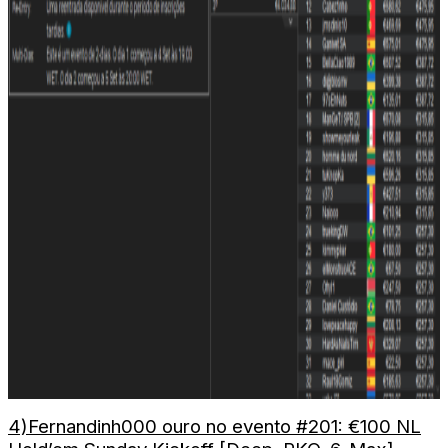
4)Fernandinh000 ouro no evento #201: €100 NL