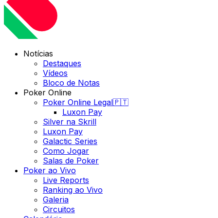
Notícias
Destaques
Vídeos
Bloco de Notas
Poker Online
Poker Online Legal🇵🇹
Luxon Pay
Silver na Skrill
Luxon Pay
Galactic Series
Como Jogar
Salas de Poker
Poker ao Vivo
Live Reports
Ranking ao Vivo
Galeria
Circuitos