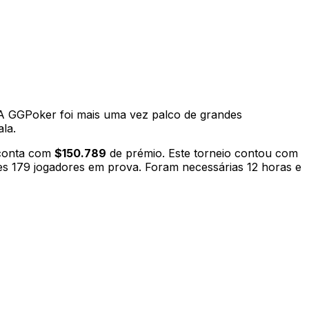
 A GGPoker foi mais uma vez palco de grandes
la.
conta com
$150.789
de prémio. Este torneio contou com
res 179 jogadores em prova. Foram necessárias 12 horas e