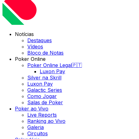
Notícias
Destaques
Vídeos
Bloco de Notas
Poker Online
Poker Online Legal🇵🇹
Luxon Pay
Silver na Skrill
Luxon Pay
Galactic Series
Como Jogar
Salas de Poker
Poker ao Vivo
Live Reports
Ranking ao Vivo
Galeria
Circuitos