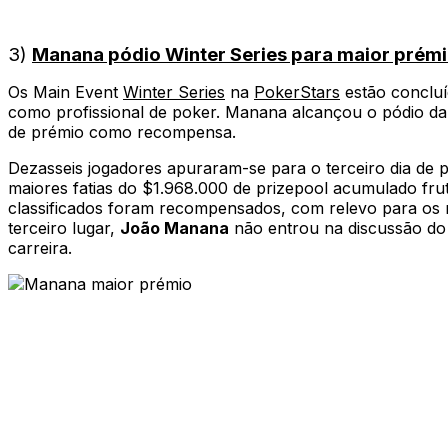
3)
Manana pódio Winter Series para maior prémio
Os Main Event
Winter Series
na
PokerStars
estão concluí
como profissional de poker. Manana alcançou o pódio da 
de prémio como recompensa.
Dezasseis jogadores apuraram-se para o terceiro dia de
maiores fatias do $1.968.000 de prizepool acumulado frut
classificados foram recompensados, com relevo para os me
terceiro lugar,
João Manana
não entrou na discussão do
carreira.