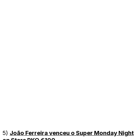
5)
João Ferreira venceu o Super Monday Night