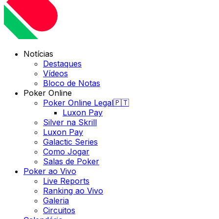
Notícias
Destaques
Vídeos
Bloco de Notas
Poker Online
Poker Online Legal🇵🇹
Luxon Pay
Silver na Skrill
Luxon Pay
Galactic Series
Como Jogar
Salas de Poker
Poker ao Vivo
Live Reports
Ranking ao Vivo
Galeria
Circuitos