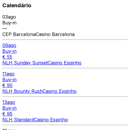
Calendário
03
ago
Buy-in
—
CEP Barcelona
Casino Barcelona
09
ago
Buy-in
€ 55
NLH Sunday Sunset
Casino Espinho
11
ago
Buy-in
€ 95
NLH Bounty Rush
Casino Espinho
13
ago
Buy-in
€ 95
NLH Standard
Casino Espinho