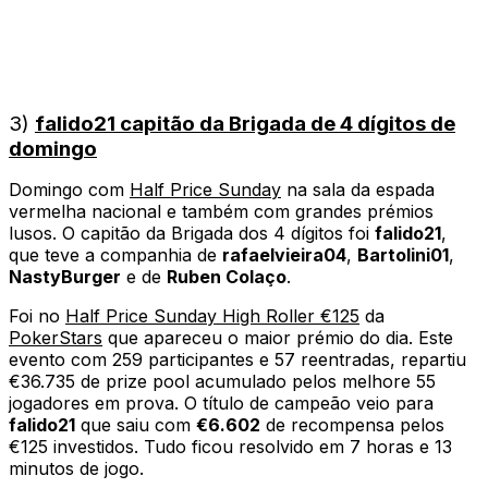
3)
falido21 capitão da Brigada de 4 dígitos de
domingo
Domingo com
Half Price Sunday
na sala da espada
vermelha nacional e também com grandes prémios
lusos. O capitão da Brigada dos 4 dígitos foi
falido21
,
que teve a companhia de
rafaelvieira04
,
Bartolini01
,
NastyBurger
e de
Ruben Colaço
.
Foi no
Half Price Sunday High Roller €125
da
PokerStars
que apareceu o maior prémio do dia. Este
evento com 259 participantes e 57 reentradas, repartiu
€36.735 de prize pool acumulado pelos melhore 55
jogadores em prova. O título de campeão veio para
falido21
que saiu com
€6.602
de recompensa pelos
€125 investidos. Tudo ficou resolvido em 7 horas e 13
minutos de jogo.