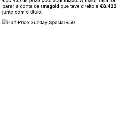
€60.435 de prize pool acumulado. A maior fatia foi
parar à conta de
rmsgold
que teve direito a
€8.422
junto com o título.