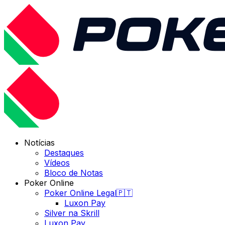
Notícias
Destaques
Vídeos
Bloco de Notas
Poker Online
Poker Online Legal🇵🇹
Luxon Pay
Silver na Skrill
Luxon Pay