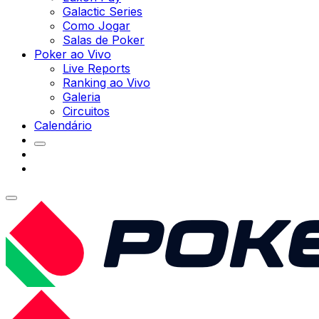
Galactic Series
Como Jogar
Salas de Poker
Poker ao Vivo
Live Reports
Ranking ao Vivo
Galeria
Circuitos
Calendário