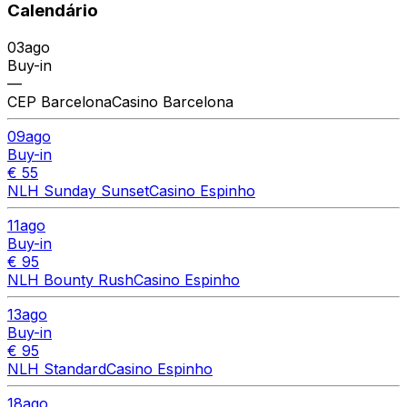
Calendário
03
ago
Buy-in
—
CEP Barcelona
Casino Barcelona
09
ago
Buy-in
€ 55
NLH Sunday Sunset
Casino Espinho
11
ago
Buy-in
€ 95
NLH Bounty Rush
Casino Espinho
13
ago
Buy-in
€ 95
NLH Standard
Casino Espinho
18
ago