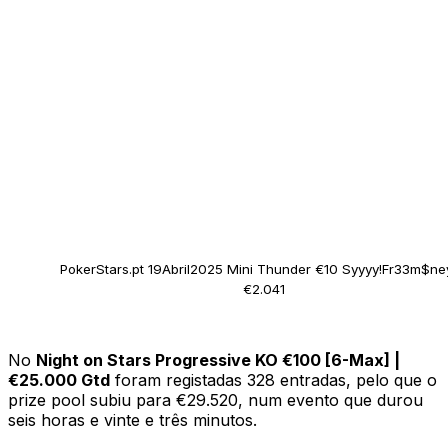
PokerStars.pt 19Abril2025 Mini Thunder €10 Syyyy!Fr33m$ney
€2.041
No
Night on Stars Progressive KO €100 [6-Max] |
€25.000 Gtd
foram registadas 328 entradas, pelo que o
prize pool subiu para €29.520, num evento que durou
seis horas e vinte e três minutos.