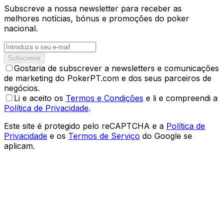
Subscreve a nossa newsletter para receber as
melhores notícias, bónus e promoções do poker
nacional.
Subscrever
Gostaria de subscrever a newsletters e comunicações
de marketing do PokerPT.com e dos seus parceiros de
negócios.
Li e aceito os
Termos e Condições
e li e compreendi a
Política de Privacidade
.
Este site é protegido pelo reCAPTCHA e a
Política de
Privacidade
e os
Termos de Serviço
do Google se
aplicam.