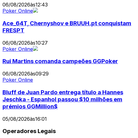
06/08/2026
às
12:43
Poker Online
Ace_64T, Chernyshov e BRUUH.pt conquistam
FRESPT
06/08/2026
às
10:27
Poker Online
Rui Martins comanda campeões GGPoker
06/08/2026
às
09:29
Poker Online
Bluff de Juan Pardo entrega título a Hannes
Jeschka - Espanhol passou $10 milhões em
prémios GGMillion$
05/08/2026
às
16:01
Operadores Legais