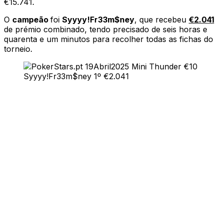
€15.741.
O
campeão
foi
Syyyy!Fr33m$ney
, que recebeu
€2.041
de prémio combinado, tendo precisado de seis horas e
quarenta e um minutos para recolher todas as fichas do
torneio.