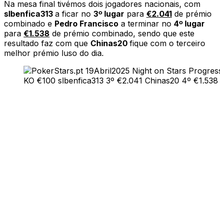
Na mesa final tivémos dois jogadores nacionais, com
slbenfica313
a ficar no
3º lugar
para
€2.041
de prémio
combinado e
Pedro Francisco
a terminar no
4º lugar
para
€1.538
de prémio combinado, sendo que este
resultado faz com que
Chinas20
fique com o terceiro
melhor prémio luso do dia.