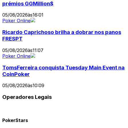
prémios GGMillion$
05/08/2026
às
16:01
Poker Online
Ricardo Caprichoso brilha a dobrar nos panos
FRESPT
05/08/2026
às
11:07
Poker Online
TomsFerreira conquista Tuesday Main Event na
CoinPoker
05/08/2026
às
10:09
Operadores Legais
PokerStars