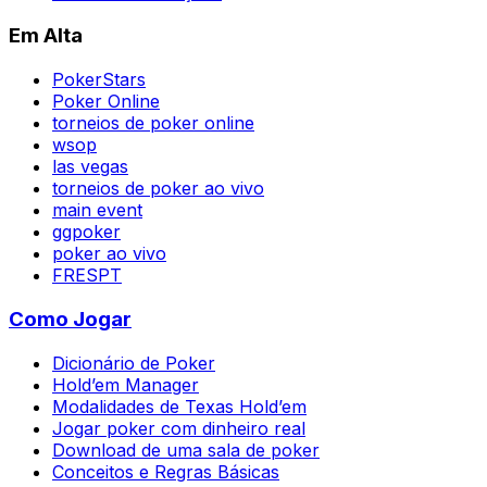
Em Alta
PokerStars
Poker Online
torneios de poker online
wsop
las vegas
torneios de poker ao vivo
main event
ggpoker
poker ao vivo
FRESPT
Como Jogar
Dicionário de Poker
Hold’em Manager
Modalidades de Texas Hold’em
Jogar poker com dinheiro real
Download de uma sala de poker
Conceitos e Regras Básicas