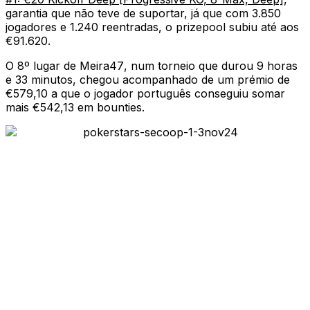
garantia que não teve de suportar, já que com 3.850
jogadores e 1.240 reentradas, o prizepool subiu até aos
€91.620.
O 8º lugar de
Meira47
, num torneio que durou 9 horas
e 33 minutos, chegou acompanhado de um
prémio de
€579,10
a que o jogador português conseguiu somar
mais
€542,13 em bounties
.