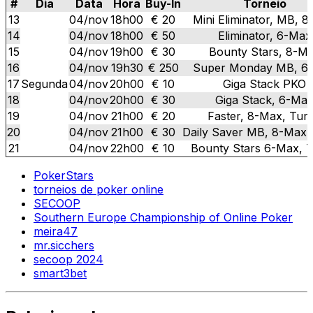
#
Dia
Data
Hora
Buy-In
Torneio
13
04/nov
18h00
€ 20
Mini Eliminator, MB, 
14
04/nov
18h00
€ 50
Eliminator, 6-Max
15
04/nov
19h00
€ 30
Bounty Stars, 8-M
16
04/nov
19h30
€ 250
Super Monday MB, 6
17
Segunda
04/nov
20h00
€ 10
Giga Stack PKO
18
04/nov
20h00
€ 30
Giga Stack, 6-Ma
19
04/nov
21h00
€ 20
Faster, 8-Max, Tur
20
04/nov
21h00
€ 30
Daily Saver MB, 8-Max,
21
04/nov
22h00
€ 10
Bounty Stars 6-Max, 
PokerStars
torneios de poker online
SECOOP
Southern Europe Championship of Online Poker
meira47
mr.sicchers
secoop 2024
smart3bet