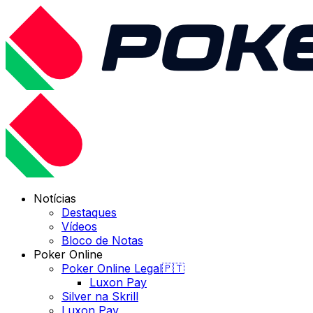
Notícias
Destaques
Vídeos
Bloco de Notas
Poker Online
Poker Online Legal🇵🇹
Luxon Pay
Silver na Skrill
Luxon Pay