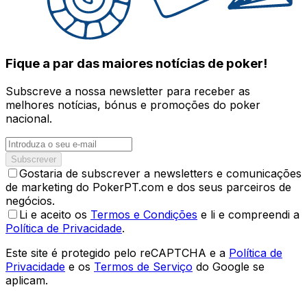
Fique a par das maiores notícias de poker!
Subscreve a nossa newsletter para receber as
melhores notícias, bónus e promoções do poker
nacional.
Subscrever
Gostaria de subscrever a newsletters e comunicações
de marketing do PokerPT.com e dos seus parceiros de
negócios.
Li e aceito os
Termos e Condições
e li e compreendi a
Política de Privacidade
.
Este site é protegido pelo reCAPTCHA e a
Política de
Privacidade
e os
Termos de Serviço
do Google se
aplicam.