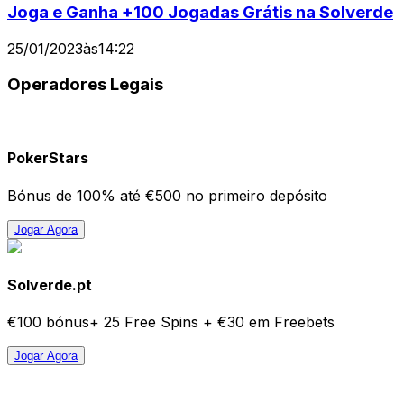
Joga e Ganha +100 Jogadas Grátis na Solverde
25/01/2023
às
14:22
Operadores Legais
PokerStars
Bónus de 100% até €500 no primeiro depósito
Jogar Agora
Solverde.pt
€100 bónus+ 25 Free Spins + €30 em Freebets
Jogar Agora