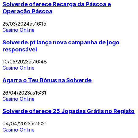
Solverde oferece Recarga da Páscoa e
Operação Páscoa
25/03/2024
às
16:15
Casino Online
Solverde.pt lança nova campanha de jogo
responsável
10/05/2023
às
16:48
Casino Online
Agarra o Teu Bónus na Solverde
26/04/2023
às
15:31
Casino Online
Solverde oferece 25 Jogadas Grátis no Registo
04/04/2023
às
15:21
Casino Online