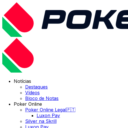
Notícias
Destaques
Vídeos
Bloco de Notas
Poker Online
Poker Online Legal🇵🇹
Luxon Pay
Silver na Skrill
Luxon Pay