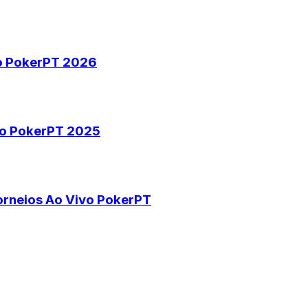
vo PokerPT 2026
vo PokerPT 2025
Torneios Ao Vivo PokerPT