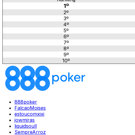
1º
2º
3º
4º
5º
6º
7º
8º
9º
10º
888poker
FalcaoMoises
estoucomxixi
jowmiras
liquidsoull
SempreArroz