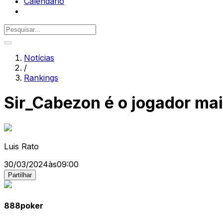
Calendário
Notícias
/
Rankings
Sir_Cabezon é o jogador mai
Luis Rato
30/03/2024
às
09:00
Partilhar
888poker