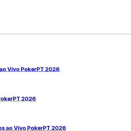
s ao Vivo PokerPT 2026
 PokerPT 2026
ios ao Vivo PokerPT 2026