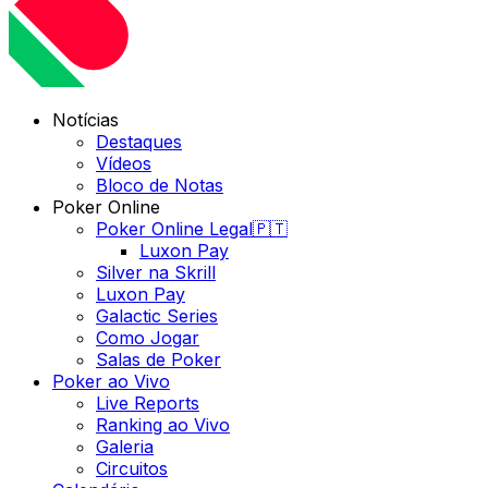
Notícias
Destaques
Vídeos
Bloco de Notas
Poker Online
Poker Online Legal🇵🇹
Luxon Pay
Silver na Skrill
Luxon Pay
Galactic Series
Como Jogar
Salas de Poker
Poker ao Vivo
Live Reports
Ranking ao Vivo
Galeria
Circuitos