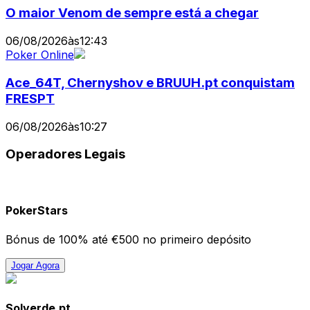
O maior Venom de sempre está a chegar
06/08/2026
às
12:43
Poker Online
Ace_64T, Chernyshov e BRUUH.pt conquistam
FRESPT
06/08/2026
às
10:27
Operadores Legais
PokerStars
Bónus de 100% até €500 no primeiro depósito
Jogar Agora
Solverde.pt