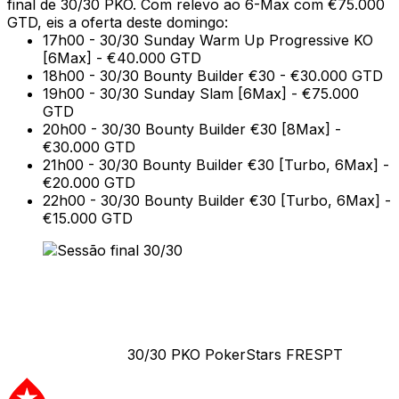
final de 30/30 PKO. Com relevo ao 6-Max com €75.000
GTD, eis a oferta deste domingo:
17h00 - 30/30 Sunday Warm Up Progressive KO
[6Max] - €40.000 GTD
18h00 - 30/30 Bounty Builder €30 - €30.000 GTD
19h00 - 30/30 Sunday Slam [6Max] - €75.000
GTD
20h00 - 30/30 Bounty Builder €30 [8Max] -
€30.000 GTD
21h00 - 30/30 Bounty Builder €30 [Turbo, 6Max] -
€20.000 GTD
22h00 - 30/30 Bounty Builder €30 [Turbo, 6Max] -
€15.000 GTD
30/30 PKO PokerStars FRESPT