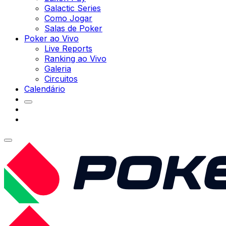
Galactic Series
Como Jogar
Salas de Poker
Poker ao Vivo
Live Reports
Ranking ao Vivo
Galeria
Circuitos
Calendário