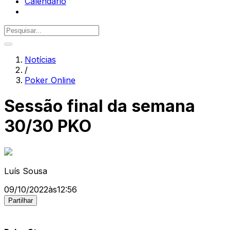
Calendário
Notícias
/
Poker Online
Sessão final da semana
30/30 PKO
Luís Sousa
09/10/2022
às
12:56
Partilhar