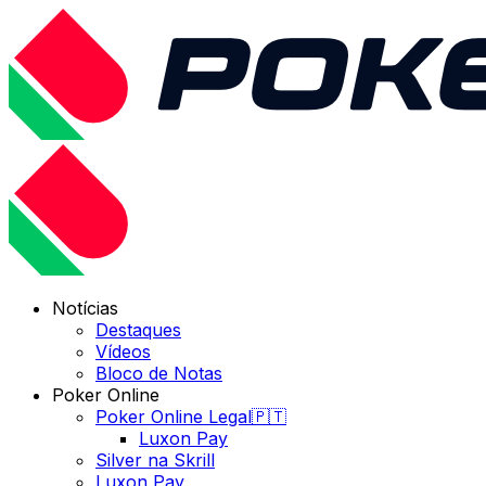
Notícias
Destaques
Vídeos
Bloco de Notas
Poker Online
Poker Online Legal🇵🇹
Luxon Pay
Silver na Skrill
Luxon Pay