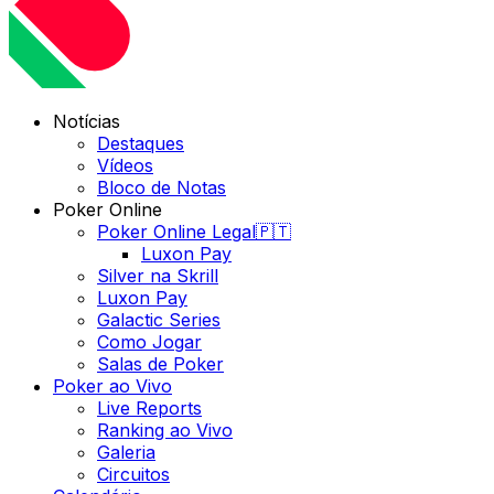
Notícias
Destaques
Vídeos
Bloco de Notas
Poker Online
Poker Online Legal🇵🇹
Luxon Pay
Silver na Skrill
Luxon Pay
Galactic Series
Como Jogar
Salas de Poker
Poker ao Vivo
Live Reports
Ranking ao Vivo
Galeria
Circuitos