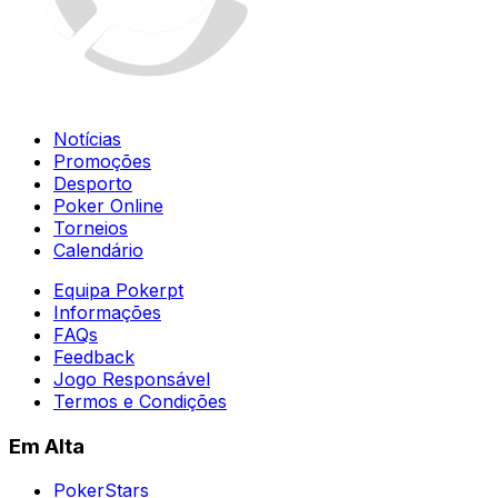
Notícias
Promoções
Desporto
Poker Online
Torneios
Calendário
Equipa Pokerpt
Informações
FAQs
Feedback
Jogo Responsável
Termos e Condições
Em Alta
PokerStars