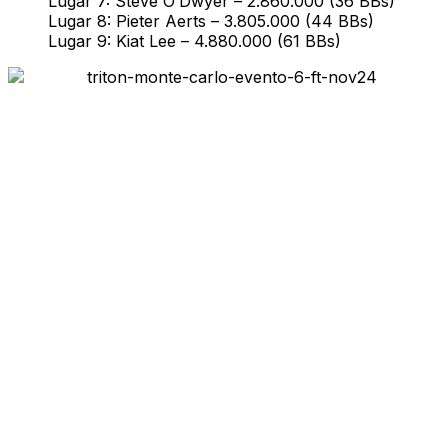
Lugar 7: Steve O’Dwyer – 2.860.000 (36 BBs)
Lugar 8: Pieter Aerts – 3.805.000 (44 BBs)
Lugar 9: Kiat Lee – 4.880.000 (61 BBs)