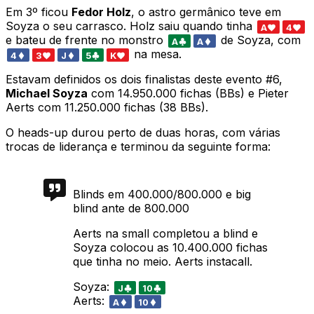
Em 3º ficou
Fedor Holz
, o astro germânico teve em
Soyza o seu carrasco. Holz saiu quando tinha
A
4
e bateu de frente no monstro
de Soyza, com
A
A
na mesa.
4
3
J
5
K
Estavam definidos os dois finalistas deste evento #6,
Michael Soyza
com 14.950.000 fichas (BBs) e Pieter
Aerts com 11.250.000 fichas (38 BBs).
O heads-up durou perto de duas horas, com várias
trocas de liderança e terminou da seguinte forma:
Blinds em 400.000/800.000 e big
blind ante de 800.000
Aerts na small completou a blind e
Soyza colocou as 10.400.000 fichas
que tinha no meio. Aerts instacall.
Soyza:
J
10
Aerts:
A
10