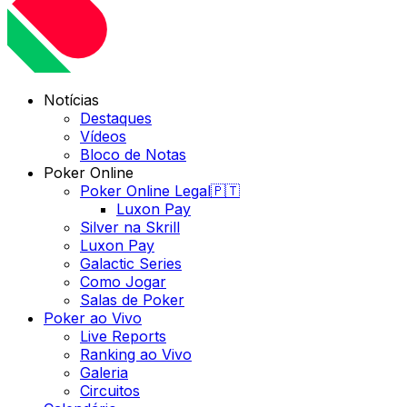
Notícias
Destaques
Vídeos
Bloco de Notas
Poker Online
Poker Online Legal🇵🇹
Luxon Pay
Silver na Skrill
Luxon Pay
Galactic Series
Como Jogar
Salas de Poker
Poker ao Vivo
Live Reports
Ranking ao Vivo
Galeria
Circuitos