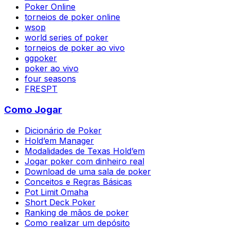
Poker Online
torneios de poker online
wsop
world series of poker
torneios de poker ao vivo
ggpoker
poker ao vivo
four seasons
FRESPT
Como Jogar
Dicionário de Poker
Hold’em Manager
Modalidades de Texas Hold’em
Jogar poker com dinheiro real
Download de uma sala de poker
Conceitos e Regras Básicas
Pot Limit Omaha
Short Deck Poker
Ranking de mãos de poker
Como realizar um depósito