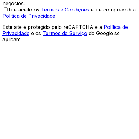
negócios.
Li e aceito os
Termos e Condições
e li e compreendi a
Política de Privacidade
.
Este site é protegido pelo reCAPTCHA e a
Política de
Privacidade
e os
Termos de Serviço
do Google se
aplicam.