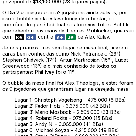
prizepool de $13,100,000 (23 lugares pagos).
O Dia 2 começou com 52 jogadores ainda activos, por
isso a bubble ainda estava longe de rebentar, ao
contrário do que é habitual nos torneios Triton. Bubble
que rebentou nas mãos de Thomas Mühlöcker, que caiu
com
contra
de Alex Kulev.
K
Q
A
J
Já nos prémios, mas sem lugar na mesa final, ficaram
caras bem conhecidas como Nick Petrangelo (23º),
Stephen Chidwick (17º), Artur Martirosian (15º), Lucas
Greenwood (13º) e o mais conhecido de todos os
participantes: Phil Ivey foi o 11º.
O bubble da mesa final foi Alex Theologis, e estes foram
os 9 jogadores que garantiram lugar na desejada mesa:
Lugar 1: Christoph Vogelsang – 475,000 (6 BBs)
Lugar 2: Fedor Holz - 3.375.000 (42 BBs)
Lugar 3: Mario Mosböck – 2.595.000 (33 BBs)
Lugar 4: Roland Rokita – 975.000 (15 BBs)
Lugar 5: Andy Ni – 3.065.000 (41 BBs)
Lugar 6: Michael Soyza – 4.215.000 (49 BBs)