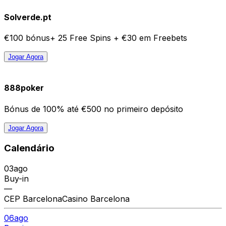
Solverde.pt
€100 bónus+ 25 Free Spins + €30 em Freebets
Jogar Agora
888poker
Bónus de 100% até €500 no primeiro depósito
Jogar Agora
Calendário
03
ago
Buy-in
—
CEP Barcelona
Casino Barcelona
06
ago