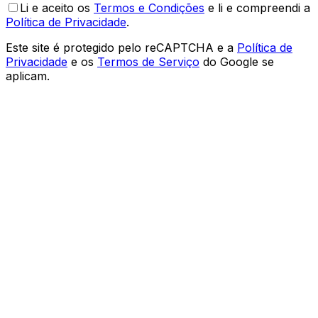
Li e aceito os
Termos e Condições
e li e compreendi a
Política de Privacidade
.
Este site é protegido pelo reCAPTCHA e a
Política de
Privacidade
e os
Termos de Serviço
do Google se
aplicam.