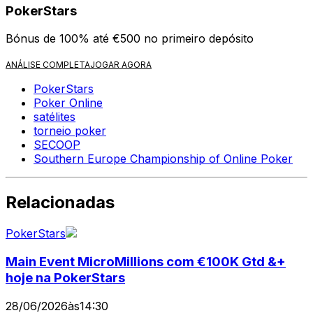
PokerStars
Bónus de 100% até €500 no primeiro depósito
ANÁLISE COMPLETA
JOGAR AGORA
PokerStars
Poker Online
satélites
torneio poker
SECOOP
Southern Europe Championship of Online Poker
Relacionadas
PokerStars
Main Event MicroMillions com €100K Gtd &+
hoje na PokerStars
28/06/2026
às
14:30