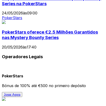
Series na PokerStars
24/05/2026
às
09:00
PokerStars
PokerStars oferece €2.5 Milhões Garantidos
nas Mystery Bounty Series
20/05/2026
às
17:40
Operadores Legais
PokerStars
Bónus de 100% até €500 no primeiro depósito
Jogar Agora