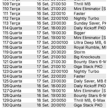
109
Terça
16 Set.
21:00
50
Thrill MB
110
Terça
16 Set.
21:00
20
Mini Eliminator [
111
Terça
16 Set.
22:00
10
Faster
112
Terça
16 Set.
22:00
100
Nightly Turbo
113
Terça
16 Set.
23:00
30
Sunday Saver, P
114
Quarta
17 Set.
18:00
20
Daily Kickoff PKO
115
Quarta
17 Set.
19:00
30
Bigger
116
Quarta
17 Set.
19:00
10
Mini Eliminator [
117
Quarta
17 Set.
20:00
100
Ultra Deep MB, 6
118
Quarta
17 Set.
20:00
30
Royal Rumble, M
119
Quarta
17 Set.
20:30
20
Storm
120
Quarta
17 Set.
21:00
50
Big Knockouts
121
Quarta
17 Set.
21:00
30
Bounty Stars 6-M
122
Quarta
17 Set.
21:00
10
Giga Stack PKO
123
Quarta
17 Set.
22:00
100
Nightly Turbo
124
Quarta
17 Set.
22:00
20
Faster
125
Quarta
17 Set.
23:00
30
Daily Saver, MB 
126
Quinta
18 Set.
18:00
20
Daily Kickoff PKO
127
Quinta
18 Set.
19:00
10
Mini Eliminator [
128
Quinta
18 Set.
19:00
30
Bounty Stars 6-M
129
Quinta
18 Set.
20:00
50
Thrill MB, 6-Max
130
Quinta
18 Set.
20:00
10
Giga Stack PKO