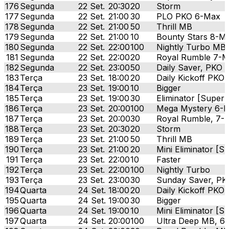
176
Segunda
22 Set.
20:30
20
Storm
177
Segunda
22 Set.
21:00
30
PLO PKO 6-Max
178
Segunda
22 Set.
21:00
50
Thrill MB
179
Segunda
22 Set.
21:00
10
Bounty Stars 8-M
180
Segunda
22 Set.
22:00
100
Nightly Turbo MB
181
Segunda
22 Set.
22:00
20
Royal Rumble 7-M
182
Segunda
22 Set.
23:00
50
Daily Saver, PKO
183
Terça
23 Set.
18:00
20
Daily Kickoff PKO
184
Terça
23 Set.
19:00
10
Bigger
185
Terça
23 Set.
19:00
30
Eliminator [Super
186
Terça
23 Set.
20:00
100
Mega Mystery 6-
187
Terça
23 Set.
20:00
30
Royal Rumble, 7-
188
Terça
23 Set.
20:30
20
Storm
189
Terça
23 Set.
21:00
50
Thrill MB
190
Terça
23 Set.
21:00
20
Mini Eliminator [
191
Terça
23 Set.
22:00
10
Faster
192
Terça
23 Set.
22:00
100
Nightly Turbo
193
Terça
23 Set.
23:00
30
Sunday Saver, P
194
Quarta
24 Set.
18:00
20
Daily Kickoff PKO
195
Quarta
24 Set.
19:00
30
Bigger
196
Quarta
24 Set.
19:00
10
Mini Eliminator [
197
Quarta
24 Set.
20:00
100
Ultra Deep MB, 6