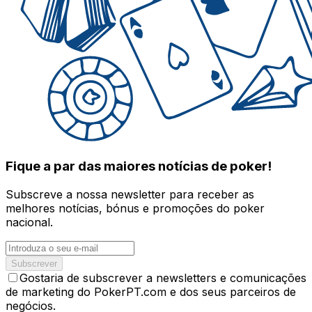
Fique a par das maiores notícias de poker!
Subscreve a nossa newsletter para receber as
melhores notícias, bónus e promoções do poker
nacional.
Subscrever
Gostaria de subscrever a newsletters e comunicações
de marketing do PokerPT.com e dos seus parceiros de
negócios.