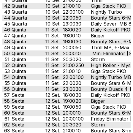
42
Quarta
10 Set.
21:00
10
Giga Stack PKO
43
Quarta
10 Set.
22:00
100
Nightly Turbo
44
Quarta
10 Set.
22:00
50
Bounty Stars 6-M
45
Quarta
10 Set.
23:00
30
Daily Saver, MB 
46
Quinta
11 Set.
18:00
20
Daily Kickoff PKO
47
Quinta
11 Set.
19:00
10
Bigger
48
Quinta
11 Set.
19:00
30
Bounty Stars, 6-
49
Quinta
11 Set.
20:00
50
Thrill MB, 6-Max
50
Quinta
11 Set.
20:00
10
Mini Eliminator 
51
Quinta
11 Set.
20:30
20
Storm
52
Quinta
11 Set.
21:00
250
High Roller - Mys
53
Quinta
11 Set.
21:00
10
Giga Stack PKO
54
Quinta
11 Set.
22:00
100
Nightly Turbo MB
55
Quinta
11 Set.
22:00
20
Bounty Stars 6-M
56
Quinta
11 Set.
23:00
30
Bounty Quads 4-
57
Sexta
12 Set.
18:00
30
Daily Kickoff PKO
58
Sexta
12 Set.
19:00
20
Bigger
59
Sexta
12 Set.
19:00
50
Giga Stack PKO
60
Sexta
12 Set.
20:00
10
Bounty Stars 6-M
61
Sexta
12 Set.
20:00
100
Friday Eliminator
62
Sexta
12 Set.
20:30
20
Storm
63
Sexta
12 Set.
21:00
10
Bounty Stars 8-m