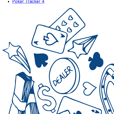
Poker Tracker 4