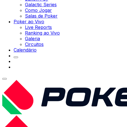
Galactic Series
Como Jogar
Salas de Poker
Poker ao Vivo
Live Reports
Ranking ao Vivo
Galeria
Circuitos
Calendário