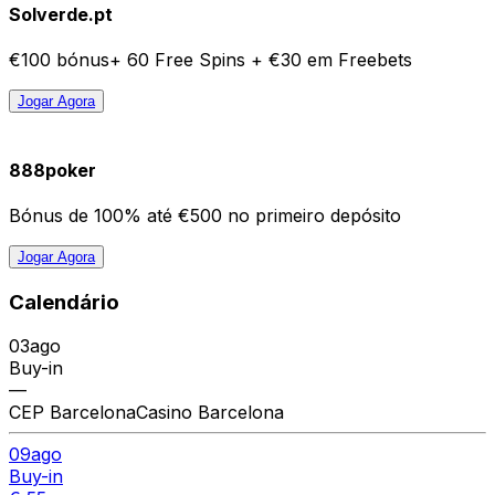
Solverde.pt
€100 bónus+ 60 Free Spins + €30 em Freebets
Jogar Agora
888poker
Bónus de 100% até €500 no primeiro depósito
Jogar Agora
Calendário
03
ago
Buy-in
—
CEP Barcelona
Casino Barcelona
09
ago
Buy-in