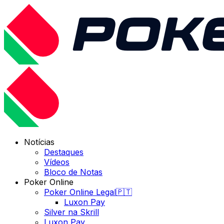
Notícias
Destaques
Vídeos
Bloco de Notas
Poker Online
Poker Online Legal🇵🇹
Luxon Pay
Silver na Skrill
Luxon Pay