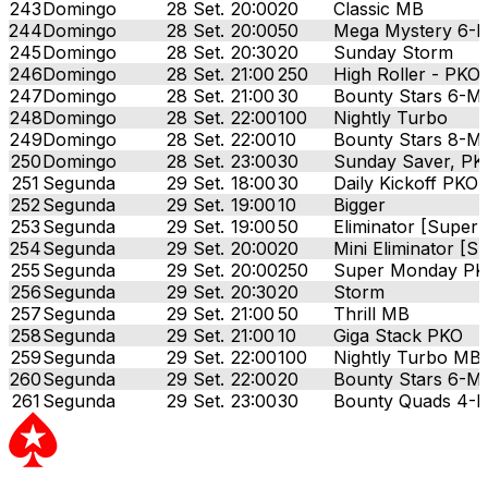
243
Domingo
28 Set.
20:00
20
Classic MB
244
Domingo
28 Set.
20:00
50
Mega Mystery 6-
245
Domingo
28 Set.
20:30
20
Sunday Storm
246
Domingo
28 Set.
21:00
250
High Roller - PKO
247
Domingo
28 Set.
21:00
30
Bounty Stars 6-M
248
Domingo
28 Set.
22:00
100
Nightly Turbo
249
Domingo
28 Set.
22:00
10
Bounty Stars 8-M
250
Domingo
28 Set.
23:00
30
Sunday Saver, P
251
Segunda
29 Set.
18:00
30
Daily Kickoff PKO
252
Segunda
29 Set.
19:00
10
Bigger
253
Segunda
29 Set.
19:00
50
Eliminator [Super
254
Segunda
29 Set.
20:00
20
Mini Eliminator [
255
Segunda
29 Set.
20:00
250
Super Monday PK
256
Segunda
29 Set.
20:30
20
Storm
257
Segunda
29 Set.
21:00
50
Thrill MB
258
Segunda
29 Set.
21:00
10
Giga Stack PKO
259
Segunda
29 Set.
22:00
100
Nightly Turbo MB
260
Segunda
29 Set.
22:00
20
Bounty Stars 6-M
261
Segunda
29 Set.
23:00
30
Bounty Quads 4-