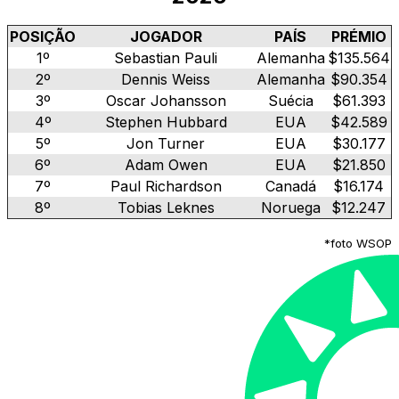
POSIÇÃO
JOGADOR
PAÍS
PRÉMIO
1º
Sebastian Pauli
Alemanha
$135.564
2º
Dennis Weiss
Alemanha
$90.354
3º
Oscar Johansson
Suécia
$61.393
4º
Stephen Hubbard
EUA
$42.589
5º
Jon Turner
EUA
$30.177
6º
Adam Owen
EUA
$21.850
7º
Paul Richardson
Canadá
$16.174
8º
Tobias Leknes
Noruega
$12.247
*foto WSOP