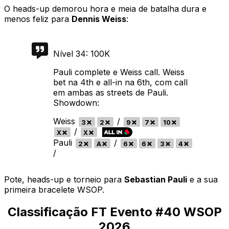
O heads-up demorou hora e meia de batalha dura e
menos feliz para
Dennis Weiss
:
Nível 34: 100K
Pauli complete e Weiss call. Weiss
bet na 4th e all-in na 6th, com call
em ambas as streets de Pauli.
Showdown:
Weiss
/
3
2
9
7
10
/
X
X
Pauli
/
2
A
6
6
3
4
/
Pote, heads-up e torneio para
Sebastian Pauli
e a sua
primeira bracelete WSOP.
Classificação FT Evento #40 WSOP
2026