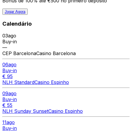
Bónus de 100% até €500 no primeiro depósito
Jogar Agora
Calendário
03
ago
Buy-in
—
CEP Barcelona
Casino Barcelona
06
ago
Buy-in
€ 95
NLH Standard
Casino Espinho
09
ago
Buy-in
€ 55
NLH Sunday Sunset
Casino Espinho
11
ago
Buy-in