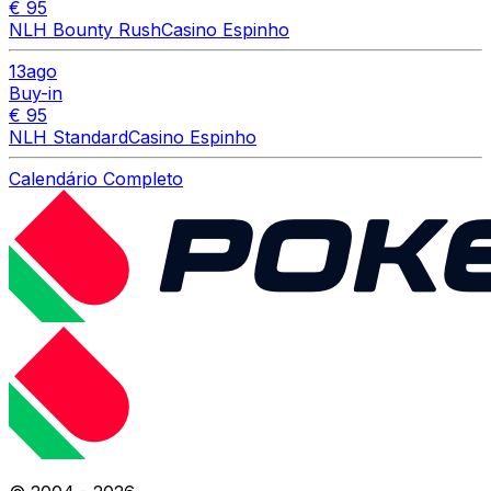
€ 95
NLH Bounty Rush
Casino Espinho
13
ago
Buy-in
€ 95
NLH Standard
Casino Espinho
Calendário Completo