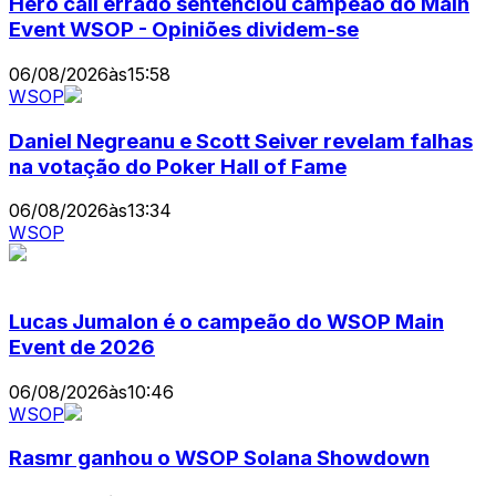
Hero call errado sentenciou campeão do Main
Event WSOP - Opiniões dividem-se
06/08/2026
às
15:58
WSOP
Daniel Negreanu e Scott Seiver revelam falhas
na votação do Poker Hall of Fame
06/08/2026
às
13:34
WSOP
Lucas Jumalon é o campeão do WSOP Main
Event de 2026
06/08/2026
às
10:46
WSOP
Rasmr ganhou o WSOP Solana Showdown