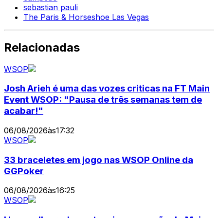
sebastian pauli
The Paris & Horseshoe Las Vegas
Relacionadas
WSOP
Josh Arieh é uma das vozes criticas na FT Main
Event WSOP: "Pausa de três semanas tem de
acabar!"
06/08/2026
às
17:32
WSOP
33 braceletes em jogo nas WSOP Online da
GGPoker
06/08/2026
às
16:25
WSOP