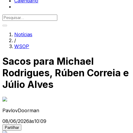
Calendário
Notícias
/
WSOP
Sacos para Michael
Rodrigues, Rúben Correia e
Júlio Alves
PavlovDoorman
08/06/2026
às
10:09
Partilhar