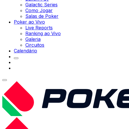
Galactic Series
Como Jogar
Salas de Poker
Poker ao Vivo
Live Reports
Ranking ao Vivo
Galeria
Circuitos
Calendário