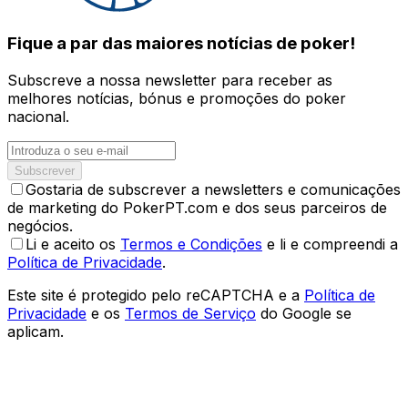
Fique a par das maiores notícias de poker!
Subscreve a nossa newsletter para receber as
melhores notícias, bónus e promoções do poker
nacional.
Subscrever
Gostaria de subscrever a newsletters e comunicações
de marketing do PokerPT.com e dos seus parceiros de
negócios.
Li e aceito os
Termos e Condições
e li e compreendi a
Política de Privacidade
.
Este site é protegido pelo reCAPTCHA e a
Política de
Privacidade
e os
Termos de Serviço
do Google se
aplicam.