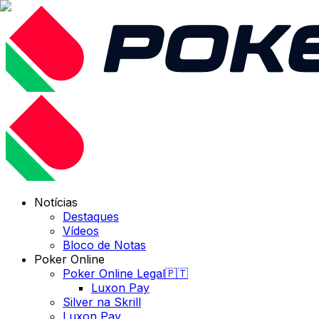
Notícias
Destaques
Vídeos
Bloco de Notas
Poker Online
Poker Online Legal🇵🇹
Luxon Pay
Silver na Skrill
Luxon Pay