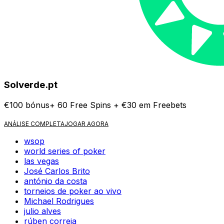
Solverde.pt
€100 bónus+ 60 Free Spins + €30 em Freebets
ANÁLISE COMPLETA
JOGAR AGORA
wsop
world series of poker
las vegas
José Carlos Brito
antónio da costa
torneios de poker ao vivo
Michael Rodrigues
julio alves
rúben correia