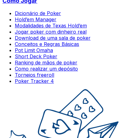
Como Jogar
Dicionário de Poker
Hold’em Manager
Modalidades de Texas Hold’em
Jogar poker com dinheiro real
Download de uma sala de poker
Conceitos e Regras Básicas
Pot Limit Omaha
Short Deck Poker
Ranking de mãos de poker
Como realizar um depósito
Torneios freeroll
Poker Tracker 4