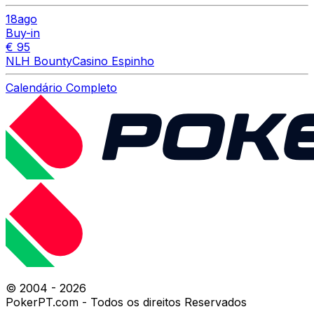
18
ago
Buy-in
€ 95
NLH Bounty
Casino Espinho
Calendário Completo
© 2004 -
2026
PokerPT.com - Todos os direitos Reservados