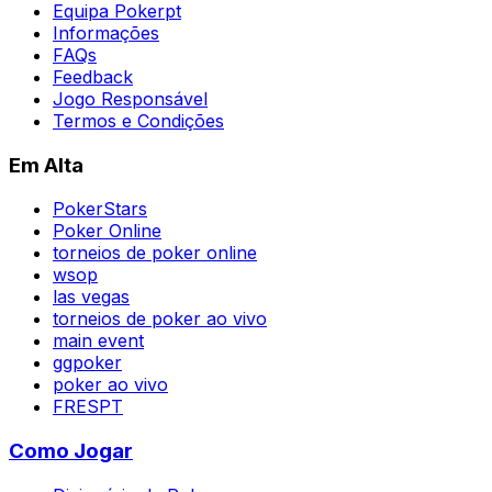
Equipa Pokerpt
Informações
FAQs
Feedback
Jogo Responsável
Termos e Condições
Em Alta
PokerStars
Poker Online
torneios de poker online
wsop
las vegas
torneios de poker ao vivo
main event
ggpoker
poker ao vivo
FRESPT
Como Jogar