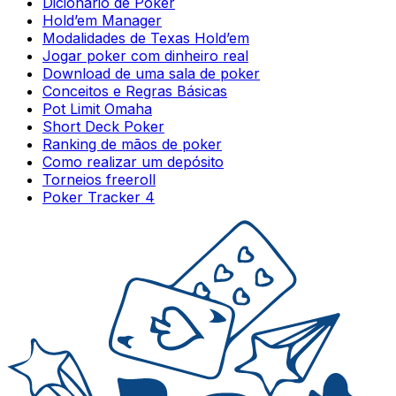
Dicionário de Poker
Hold’em Manager
Modalidades de Texas Hold’em
Jogar poker com dinheiro real
Download de uma sala de poker
Conceitos e Regras Básicas
Pot Limit Omaha
Short Deck Poker
Ranking de mãos de poker
Como realizar um depósito
Torneios freeroll
Poker Tracker 4