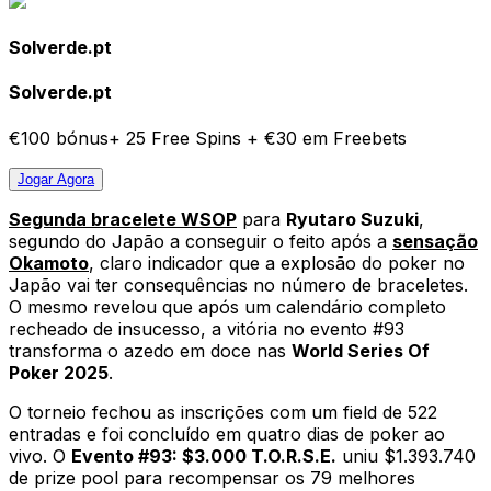
Solverde.pt
Solverde.pt
€100 bónus+ 25 Free Spins + €30 em Freebets
Jogar
Agora
Segunda bracelete WSOP
para
Ryutaro Suzuki
,
segundo do Japão a conseguir o feito após a
sensação
Okamoto
, claro indicador que a explosão do poker no
Japão vai ter consequências no número de braceletes.
O mesmo revelou que após um calendário completo
recheado de insucesso, a vitória no evento #93
transforma o azedo em doce nas
World Series Of
Poker 2025
.
O torneio fechou as inscrições com um field de 522
entradas e foi concluído em quatro dias de poker ao
vivo. O
Even
to #93: $3.000 T.O.R.S.E.
uniu $1.393.740
de prize pool para recompensar os 79 melhores