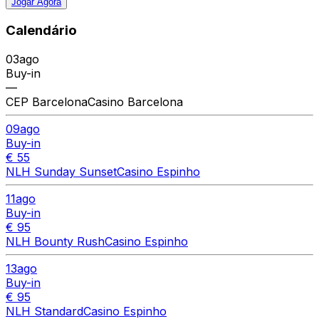
Jogar Agora
Calendário
03
ago
Buy-in
—
CEP Barcelona
Casino Barcelona
09
ago
Buy-in
€ 55
NLH Sunday Sunset
Casino Espinho
11
ago
Buy-in
€ 95
NLH Bounty Rush
Casino Espinho
13
ago
Buy-in
€ 95
NLH Standard
Casino Espinho