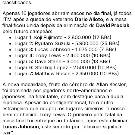
classificados.
Apenas 16 jogadores abriram sacos no dia final, já todos
ITM após a queda do veterano
Dario Alioto
, e a mesa
final ficou unida depois da eliminação de
David Prociak
pelo futuro campeão:
Lugar 1: Koji Fujimoto - 2.800.000 (12 BBs)
Lugar 2: Ryutaro Suzuki - 5.900.000 (25 BBs)
Lugar 3: Lucas Johnson - 1.675.000 (7 BBs)
Lugar 4: Toby Lewis - 2.400.000 (10 BBs)
Lugar 5: Dave Stann - 3.000.000 (13 BBs)
Lugar 6: Sterling Lopez - 2.500.000 (10 BBs)
Lugar 7: Matthew Rosen - 2.350.000 (10 BBs)
A nova modalidade, fruto do cérebro de Allan Kessler,
foi dominada por jogadores norte-americanos e
japoneses, na final table, com destaque para a dupla
nipónica. Apesar do contigente local, foi o outro
estrangeiro que ocupou os lugares cimeiros, o nosso
bem conhecido Toby Lewis. O primeiro pote fatal da
mesa final foi entregue ao britânico, após este eliminar
Lucas Johnson
, este seguido por "eliminar significa
cair".