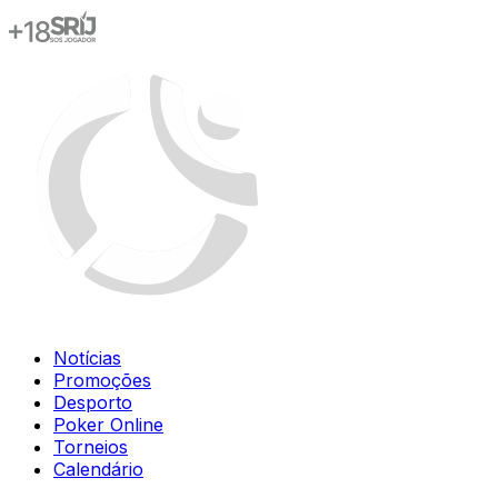
Notícias
Promoções
Desporto
Poker Online
Torneios
Calendário