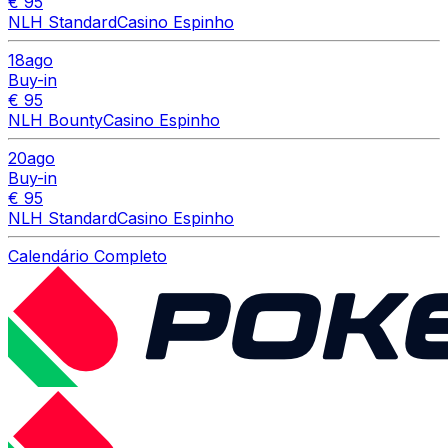
€ 95
NLH Standard
Casino Espinho
18
ago
Buy-in
€ 95
NLH Bounty
Casino Espinho
20
ago
Buy-in
€ 95
NLH Standard
Casino Espinho
Calendário Completo