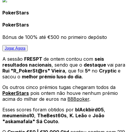
PokerStars
PokerStars
Bónus de 100% até €500 no primeiro depósito
Jogar
Agora
A sessão
FRESPT
de ontem contou com
seis
resultados nacionais
, sendo que o
destaque
vai para
Rui "
R_PokerSt@rs
" Vieira
, que foi
5º
no
Cryptic
e
sacou o
melhor prémio luso do dia
.
Os outros cinco prémios tugas chegaram todos da
PokerStars
pois ontem não houve nenhum prémio
acima do milhar de euros na
888poker
.
Esses scores foram obtidos por
blAckbird05
,
meumenino10
,
TheBest60s
,
K. Leão
e
João
"
askamafala
" Sá Couto
.
O
Cryptic €50 | €10.000 Gtd
contou contem com 219