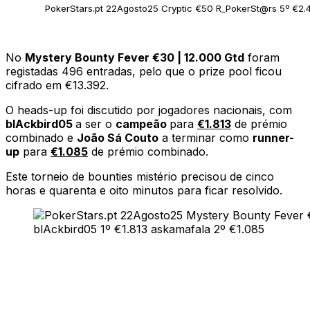
PokerStars.pt 22Agosto25 Cryptic €50 R_PokerSt@rs 5º €2.
No
Mystery Bounty Fever €30 | 12.000 Gtd
foram
registadas 496 entradas, pelo que o prize pool ficou
cifrado em €13.392.
O heads-up foi discutido por jogadores nacionais, com
blAckbird05
a ser o
campeão
para
€1.813
de prémio
combinado e
João Sá Couto
a terminar como
runner-
up
para
€1.085
de prémio combinado.
Este torneio de bounties mistério precisou de cinco
horas e quarenta e oito minutos para ficar resolvido.