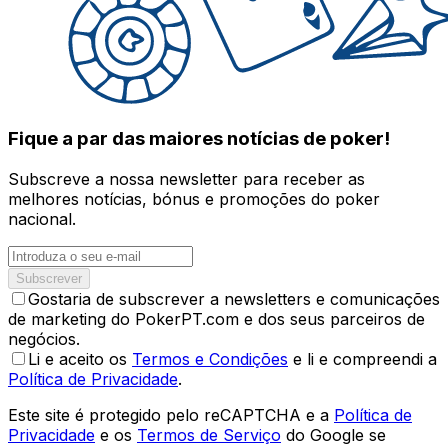
Fique a par das maiores notícias de poker!
Subscreve a nossa newsletter para receber as
melhores notícias, bónus e promoções do poker
nacional.
Subscrever
Gostaria de subscrever a newsletters e comunicações
de marketing do PokerPT.com e dos seus parceiros de
negócios.
Li e aceito os
Termos e Condições
e li e compreendi a
Política de Privacidade
.
Este site é protegido pelo reCAPTCHA e a
Política de
Privacidade
e os
Termos de Serviço
do Google se