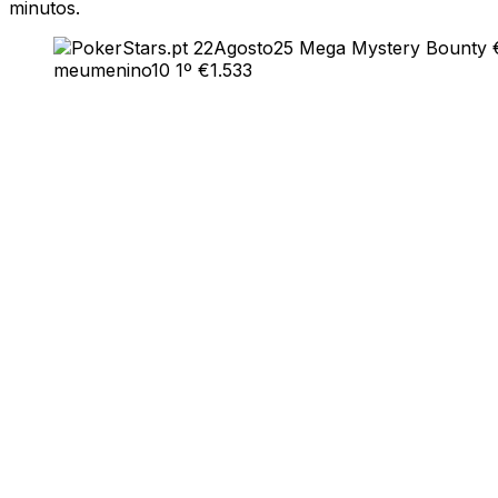
minutos.