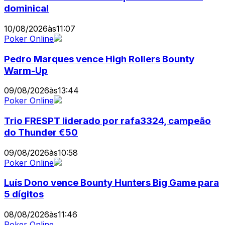
dominical
10/08/2026
às
11:07
Poker Online
Pedro Marques vence High Rollers Bounty
Warm-Up
09/08/2026
às
13:44
Poker Online
Trio FRESPT liderado por rafa3324, campeão
do Thunder €50
09/08/2026
às
10:58
Poker Online
Luís Dono vence Bounty Hunters Big Game para
5 dígitos
08/08/2026
às
11:46
Poker Online