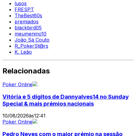
lusos
FRESPT
TheBest60s
premiados
blackbird05
meumenino10
João Sá Couto
R_PokerSt@rs
K. Leão
Relacionadas
Poker Online
Vitória e 5 dígitos de Dannyalves14 no Sunday
Special & mais prémios nacionais
10/08/2026
às
12:41
Poker Online
Pedro Neves com o maior prémio na sessão