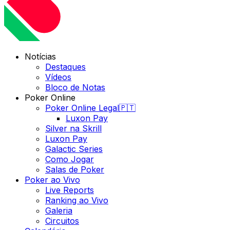
Notícias
Destaques
Vídeos
Bloco de Notas
Poker Online
Poker Online Legal🇵🇹
Luxon Pay
Silver na Skrill
Luxon Pay
Galactic Series
Como Jogar
Salas de Poker
Poker ao Vivo
Live Reports
Ranking ao Vivo
Galeria
Circuitos