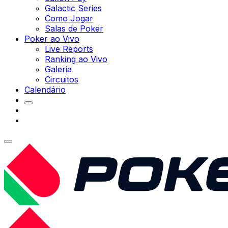
Galactic Series
Como Jogar
Salas de Poker
Poker ao Vivo
Live Reports
Ranking ao Vivo
Galeria
Circuitos
Calendário