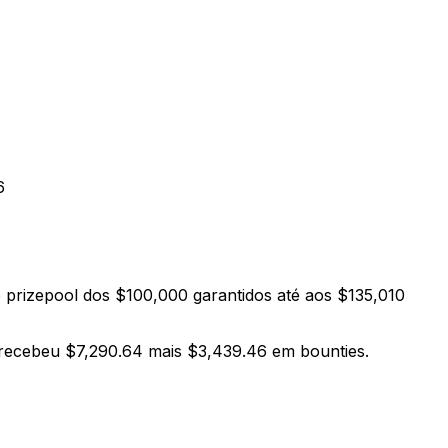
6
r o prizepool dos $100,000 garantidos até aos $135,010
recebeu $7,290.64 mais $3,439.46 em bounties.