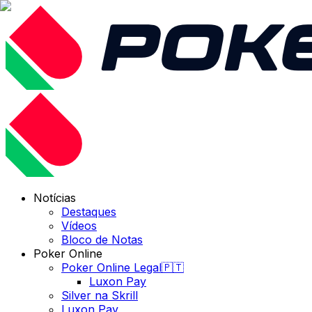
Notícias
Destaques
Vídeos
Bloco de Notas
Poker Online
Poker Online Legal🇵🇹
Luxon Pay
Silver na Skrill
Luxon Pay