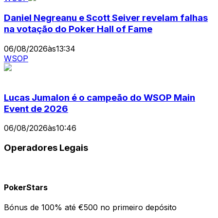
Daniel Negreanu e Scott Seiver revelam falhas
na votação do Poker Hall of Fame
06/08/2026
às
13:34
WSOP
Lucas Jumalon é o campeão do WSOP Main
Event de 2026
06/08/2026
às
10:46
Operadores Legais
PokerStars
Bónus de 100% até €500 no primeiro depósito