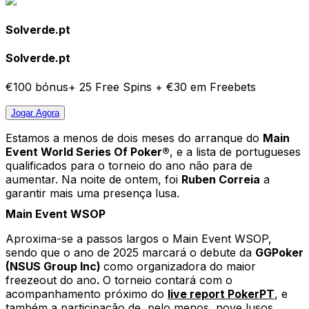
Solverde.pt
Solverde.pt
€100 bónus+ 25 Free Spins + €30 em Freebets
Jogar
Agora
Estamos a menos de dois meses do arranque do
Main
Event World Series Of Poker®
, e a lista de portugueses
qualificados para o torneio do ano não para de
aumentar. Na noite de ontem, foi
Ruben Correia
a
garantir mais uma presença lusa.
Main Event WSOP
Aproxima-se a passos largos o Main Event WSOP,
sendo que o ano de 2025 marcará o debute da
GGPoker
(NSUS Group Inc)
como organizadora do maior
freezeout do ano
.
O torneio contará com o
acompanhamento próximo do
live report PokerPT
, e
também a participação de, pelo menos, nove lusos