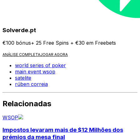
Solverde.pt
€100 bónus+ 25 Free Spins + €30 em Freebets
ANÁLISE COMPLETA
JOGAR AGORA
world series of poker
main event wsop
satelite
rúben correia
Relacionadas
WSOP
Impostos levaram mais de $12 Milhões dos
prémios da mesa final