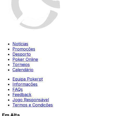
Notícias
Promoções
Desporto
Poker Online
Torneios
Calendário
Equipa Pokerpt
Informações
FAQs
Feedback
Jogo Responsável
Termos e Condições
Em Alta