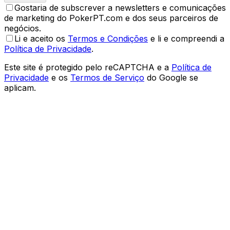
Gostaria de subscrever a newsletters e comunicações
de marketing do PokerPT.com e dos seus parceiros de
negócios.
Li e aceito os
Termos e Condições
e li e compreendi a
Política de Privacidade
.
Este site é protegido pelo reCAPTCHA e a
Política de
Privacidade
e os
Termos de Serviço
do Google se
aplicam.