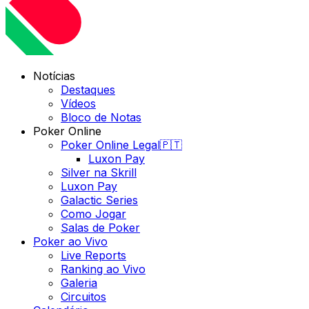
Notícias
Destaques
Vídeos
Bloco de Notas
Poker Online
Poker Online Legal🇵🇹
Luxon Pay
Silver na Skrill
Luxon Pay
Galactic Series
Como Jogar
Salas de Poker
Poker ao Vivo
Live Reports
Ranking ao Vivo
Galeria
Circuitos