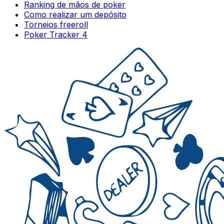
Ranking de mãos de poker
Como realizar um depósito
Torneios freeroll
Poker Tracker 4