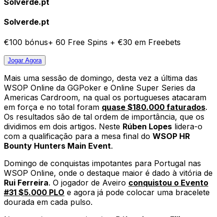
Solverde.pt
Solverde.pt
€100 bónus+ 60 Free Spins + €30 em Freebets
Jogar
Agora
Mais uma sessão de domingo, desta vez a última das
WSOP Online da GGPoker e Online Super Series da
Americas Cardroom, na qual os portugueses atacaram
em força e no total foram
quase $180.000 faturados
.
Os resultados são de tal ordem de importância, que os
dividimos em dois artigos. Neste
Rúben Lopes
lidera-o
com a qualificação para a mesa final do
WSOP HR
Bounty Hunters Main Event
.
Domingo de conquistas impotantes para Portugal nas
WSOP Online, onde o destaque maior é dado à vitória de
Rui Ferreira
. O jogador de Aveiro
conquistou o Evento
#31 $5.000 PLO
e agora já pode colocar uma bracelete
dourada em cada pulso.