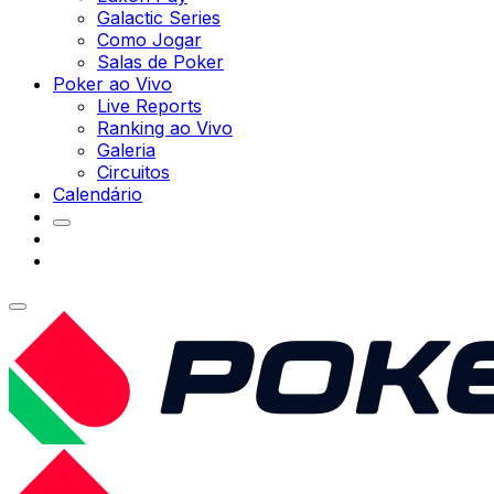
Galactic Series
Como Jogar
Salas de Poker
Poker ao Vivo
Live Reports
Ranking ao Vivo
Galeria
Circuitos
Calendário