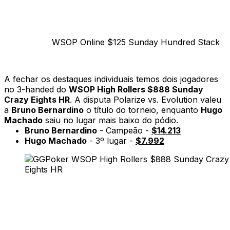
WSOP Online $125 Sunday Hundred Stack
A fechar os destaques individuais temos dois jogadores
no 3-handed do
WSOP High Rollers $888 Sunday
Crazy Eights HR
. A disputa Polarize vs. Evolution valeu
a
Bruno Bernardino
o título do torneio, enquanto
Hugo
Machado
saiu no lugar mais baixo do pódio.
Bruno Bernardino
- Campeão -
$14.213
Hugo Machado
- 3º lugar -
$7.992