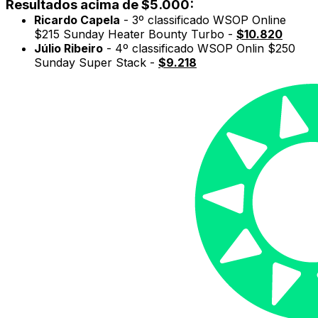
Resultados acima de $5.000:
Ricardo Capela
- 3º classificado WSOP Online
$215 Sunday Heater Bounty Turbo -
$10.820
Júlio Ribeiro
- 4º classificado WSOP Onlin $250
Sunday Super Stack -
$9.218