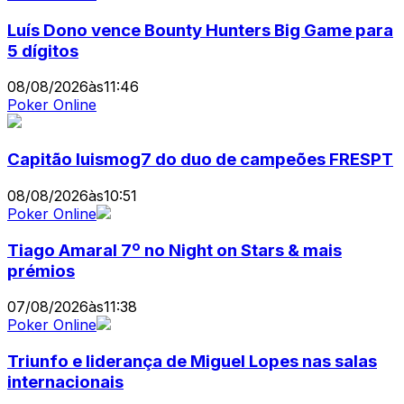
Luís Dono vence Bounty Hunters Big Game para
5 dígitos
08/08/2026
às
11:46
Poker Online
Capitão luismog7 do duo de campeões FRESPT
08/08/2026
às
10:51
Poker Online
Tiago Amaral 7º no Night on Stars & mais
prémios
07/08/2026
às
11:38
Poker Online
Triunfo e liderança de Miguel Lopes nas salas
internacionais