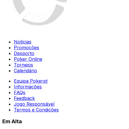
Notícias
Promoções
Desporto
Poker Online
Torneios
Calendário
Equipa Pokerpt
Informações
FAQs
Feedback
Jogo Responsável
Termos e Condições
Em Alta