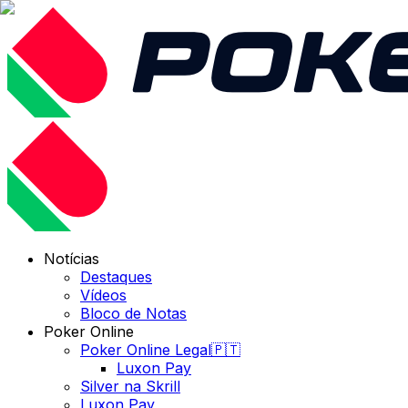
Notícias
Destaques
Vídeos
Bloco de Notas
Poker Online
Poker Online Legal🇵🇹
Luxon Pay
Silver na Skrill
Luxon Pay