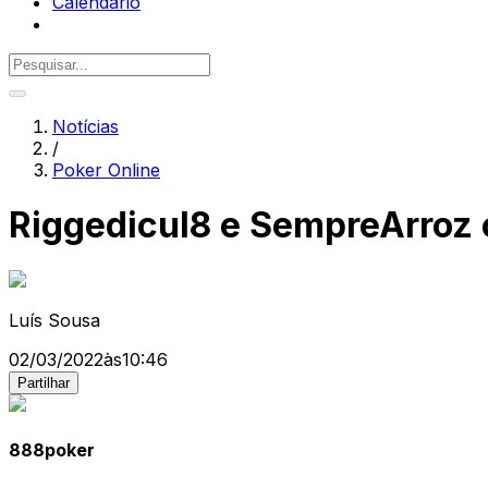
Calendário
Notícias
/
Poker Online
Riggedicul8 e SempreArroz
Luís Sousa
02/03/2022
às
10:46
Partilhar
888poker