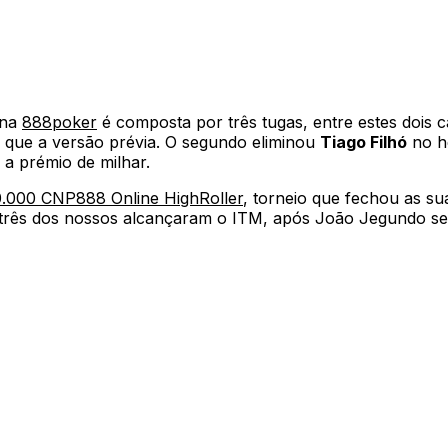
 na
888poker
é composta por três tugas, entre estes dois
 que a versão prévia. O segundo eliminou
Tiago Filhó
no he
 a prémio de milhar.
.000 CNP888 Online HighRoller
, torneio que fechou as su
s três dos nossos alcançaram o ITM, após João Jegundo s