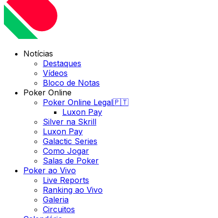
Notícias
Destaques
Vídeos
Bloco de Notas
Poker Online
Poker Online Legal🇵🇹
Luxon Pay
Silver na Skrill
Luxon Pay
Galactic Series
Como Jogar
Salas de Poker
Poker ao Vivo
Live Reports
Ranking ao Vivo
Galeria
Circuitos