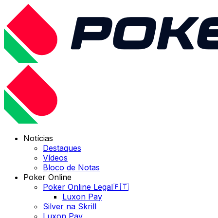
Notícias
Destaques
Vídeos
Bloco de Notas
Poker Online
Poker Online Legal🇵🇹
Luxon Pay
Silver na Skrill
Luxon Pay