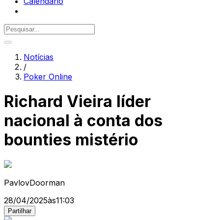
Calendário
Notícias
/
Poker Online
Richard Vieira líder
nacional à conta dos
bounties mistério
PavlovDoorman
28/04/2025
às
11:03
Partilhar