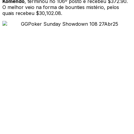
Komendo
, terminou no 106º posto e
recebeu $372.90
.
O melhor veio na forma de bounties mistério, pelos
quais recebeu
$30,102.08
.