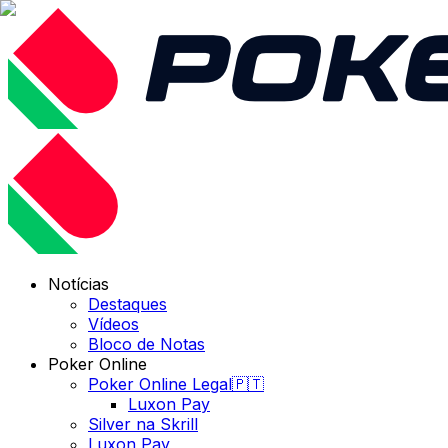
Notícias
Destaques
Vídeos
Bloco de Notas
Poker Online
Poker Online Legal🇵🇹
Luxon Pay
Silver na Skrill
Luxon Pay