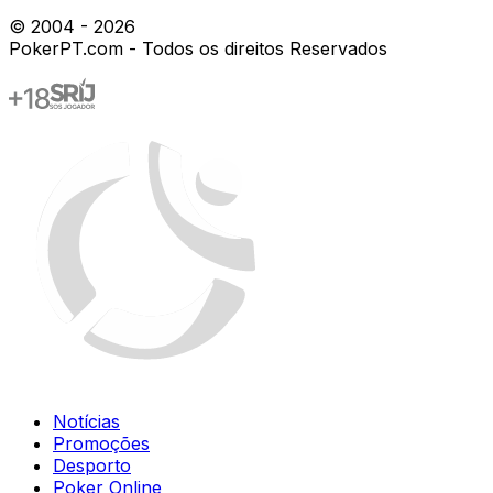
© 2004 -
2026
PokerPT.com - Todos os direitos Reservados
Notícias
Promoções
Desporto
Poker Online