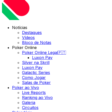
Notícias
Destaques
Vídeos
Bloco de Notas
Poker Online
Poker Online Legal🇵🇹
Luxon Pay
Silver na Skrill
Luxon Pay
Galactic Series
Como Jogar
Salas de Poker
Poker ao Vivo
Live Reports
Ranking ao Vivo
Galeria
Circuitos