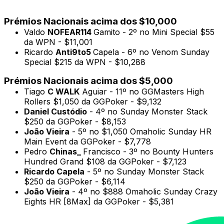
Prémios Nacionais acima dos $10,000
Valdo
NOFEAR114
Gamito - 2º no Mini Special $55
da WPN - $11,001
Ricardo
Anti9to5
Capela - 6º no Venom Sunday
Special $215 da WPN - $10,288
Prémios Nacionais acima dos $5,000
Tiago
C WALK
Aguiar - 11º no GGMasters High
Rollers $1,050 da GGPoker - $9,132
Daniel Custódio
- 4º no Sunday Monster Stack
$250 da GGPoker - $8,153
João Vieira
- 5º no $1,050 Omaholic Sunday HR
Main Event da GGPoker - $7,778
Pedro
Chinas_
Francisco - 3º no Bounty Hunters
Hundred Grand $108 da GGPoker - $7,123
Ricardo Capela
- 5º no Sunday Monster Stack
$250 da GGPoker - $6,114
João Vieira
- 4º no $888 Omaholic Sunday Crazy
Eights HR [8Max] da GGPoker - $5,381