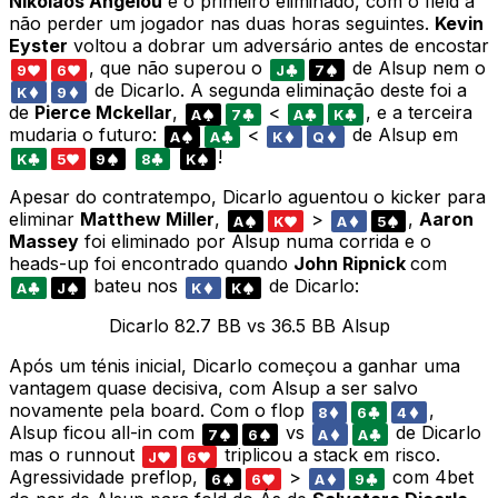
Nikolaos Angelou
é o primeiro eliminado, com o field a
não perder um jogador nas duas horas seguintes.
Kevin
Eyster
voltou a dobrar um adversário antes de encostar
, que não superou o
de Alsup nem o
9
6
J
7
de Dicarlo. A segunda eliminação deste foi a
K
9
de
Pierce Mckellar
,
<
, e a terceira
A
7
A
K
mudaria o futuro:
<
de Alsup em
A
A
K
Q
!
K
5
9
8
K
Apesar do contratempo, Dicarlo aguentou o kicker para
eliminar
Matthew Miller
,
>
,
Aaron
A
K
A
5
Massey
foi eliminado por Alsup numa corrida e o
heads-up foi encontrado quando
John Ripnick
com
bateu nos
de Dicarlo:
A
J
K
K
Dicarlo 82.7 BB vs 36.5 BB Alsup
Após um ténis inicial, Dicarlo começou a ganhar uma
vantagem quase decisiva, com Alsup a ser salvo
novamente pela board. Com o flop
,
8
6
4
Alsup ficou all-in com
vs
de Dicarlo
7
6
A
A
mas o runnout
triplicou a stack em risco.
J
6
Agressividade preflop,
>
com 4bet
6
6
A
9