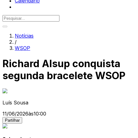
Calendário
Notícias
/
WSOP
Richard Alsup conquista
segunda bracelete WSOP
Luís Sousa
11/06/2026
às
10:00
Partilhar