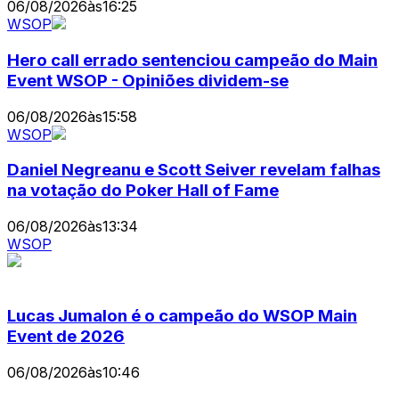
06/08/2026
às
16:25
WSOP
Hero call errado sentenciou campeão do Main
Event WSOP - Opiniões dividem-se
06/08/2026
às
15:58
WSOP
Daniel Negreanu e Scott Seiver revelam falhas
na votação do Poker Hall of Fame
06/08/2026
às
13:34
WSOP
Lucas Jumalon é o campeão do WSOP Main
Event de 2026
06/08/2026
às
10:46