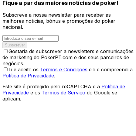
Fique a par das maiores notícias de poker!
Subscreve a nossa newsletter para receber as
melhores notícias, bónus e promoções do poker
nacional.
Subscrever
Gostaria de subscrever a newsletters e comunicações
de marketing do PokerPT.com e dos seus parceiros de
negócios.
Li e aceito os
Termos e Condições
e li e compreendi a
Política de Privacidade
.
Este site é protegido pelo reCAPTCHA e a
Política de
Privacidade
e os
Termos de Serviço
do Google se
aplicam.