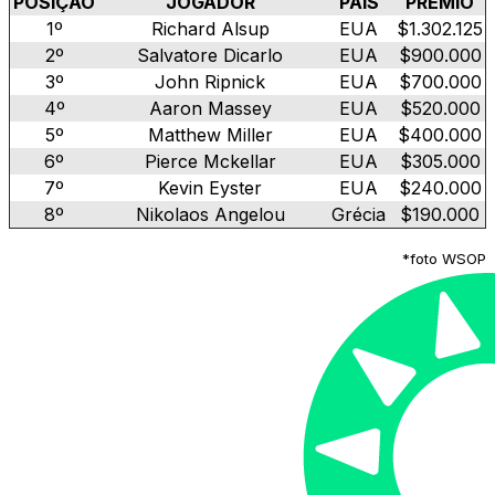
POSIÇÃO
JOGADOR
PAÍS
PRÉMIO
1º
Richard Alsup
EUA
$1.302.125
2º
Salvatore Dicarlo
EUA
$900.000
3º
John Ripnick
EUA
$700.000
4º
Aaron Massey
EUA
$520.000
5º
Matthew Miller
EUA
$400.000
6º
Pierce Mckellar
EUA
$305.000
7º
Kevin Eyster
EUA
$240.000
8º
Nikolaos Angelou
Grécia
$190.000
*foto WSOP