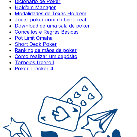
Dicionário de Poker
Hold’em Manager
Modalidades de Texas Hold’em
Jogar poker com dinheiro real
Download de uma sala de poker
Conceitos e Regras Básicas
Pot Limit Omaha
Short Deck Poker
Ranking de mãos de poker
Como realizar um depósito
Torneios freeroll
Poker Tracker 4