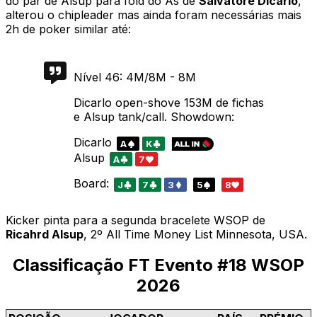
do par de Alsup para fold do Ás de
Salvatore Dicarlo
,
alterou o chipleader mas ainda foram necessárias mais
2h de poker similar até:
Nível 46: 4M/8M - 8M
Dicarlo open-shove 153M de fichas
e Alsup tank/call. Showdown:
Dicarlo
A
K
Alsup
A
7
Board:
J
7
3
5
8
Kicker pinta para a segunda bracelete WSOP de
Ricahrd Alsup
, 2º All Time Money List Minnesota, USA.
Classificação FT Evento #18 WSOP
2026