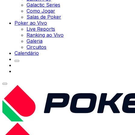
Galactic Series
Como Jogar
Salas de Poker
Poker ao Vivo
Live Reports
Ranking ao Vivo
Galeria
Circuitos
Calendário