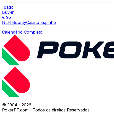
18
ago
Buy-in
€ 95
NLH Bounty
Casino Espinho
Calendário Completo
© 2004 -
2026
PokerPT.com - Todos os direitos Reservados