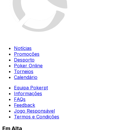
Notícias
Promoções
Desporto
Poker Online
Torneios
Calendário
Equipa Pokerpt
Informações
FAQs
Feedback
Jogo Responsável
Termos e Condições
Em Alta