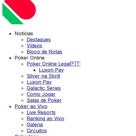
Notícias
Destaques
Vídeos
Bloco de Notas
Poker Online
Poker Online Legal🇵🇹
Luxon Pay
Silver na Skrill
Luxon Pay
Galactic Series
Como Jogar
Salas de Poker
Poker ao Vivo
Live Reports
Ranking ao Vivo
Galeria
Circuitos