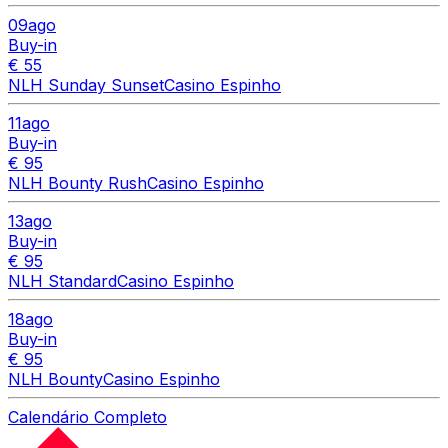
09
ago
Buy-in
€ 55
NLH Sunday Sunset
Casino Espinho
11
ago
Buy-in
€ 95
NLH Bounty Rush
Casino Espinho
13
ago
Buy-in
€ 95
NLH Standard
Casino Espinho
18
ago
Buy-in
€ 95
NLH Bounty
Casino Espinho
Calendário Completo