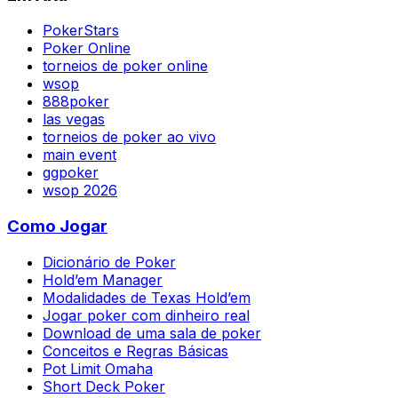
PokerStars
Poker Online
torneios de poker online
wsop
888poker
las vegas
torneios de poker ao vivo
main event
ggpoker
wsop 2026
Como Jogar
Dicionário de Poker
Hold’em Manager
Modalidades de Texas Hold’em
Jogar poker com dinheiro real
Download de uma sala de poker
Conceitos e Regras Básicas
Pot Limit Omaha
Short Deck Poker