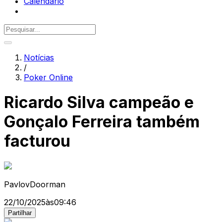
Calendário
Notícias
/
Poker Online
Ricardo Silva campeão e
Gonçalo Ferreira também
facturou
PavlovDoorman
22/10/2025
às
09:46
Partilhar