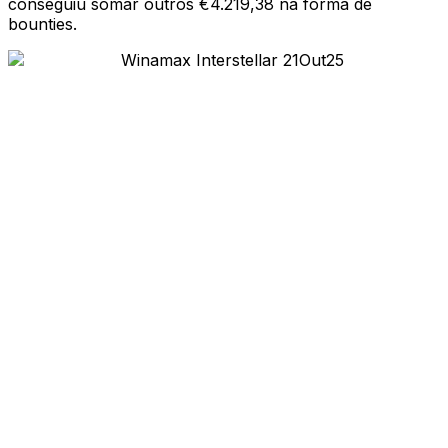
conseguiu somar outros €4.219,38 na forma de
bounties.