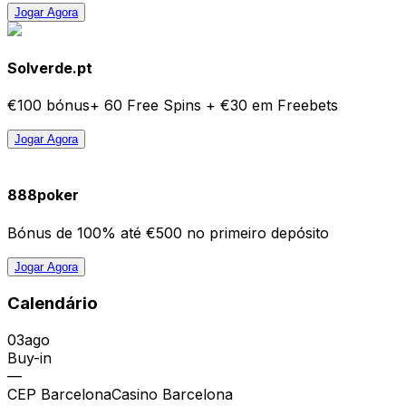
Jogar Agora
Solverde.pt
€100 bónus+ 60 Free Spins + €30 em Freebets
Jogar Agora
888poker
Bónus de 100% até €500 no primeiro depósito
Jogar Agora
Calendário
03
ago
Buy-in
—
CEP Barcelona
Casino Barcelona