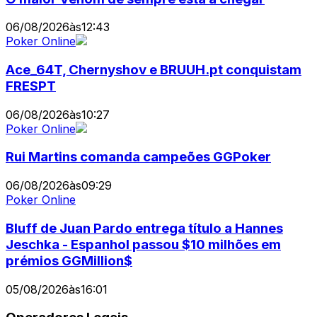
06/08/2026
às
12:43
Poker Online
Ace_64T, Chernyshov e BRUUH.pt conquistam
FRESPT
06/08/2026
às
10:27
Poker Online
Rui Martins comanda campeões GGPoker
06/08/2026
às
09:29
Poker Online
Bluff de Juan Pardo entrega título a Hannes
Jeschka - Espanhol passou $10 milhões em
prémios GGMillion$
05/08/2026
às
16:01