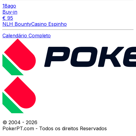
18
ago
Buy-in
€ 95
NLH Bounty
Casino Espinho
Calendário Completo
© 2004 -
2026
PokerPT.com - Todos os direitos Reservados