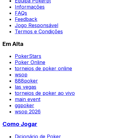
Equipa Pokerpt
Informações
FAQs
Feedback
Jogo Responsável
Termos e Condições
Em Alta
PokerStars
Poker Online
torneios de poker online
wsop
888poker
las vegas
torneios de poker ao vivo
main event
ggpoker
wsop 2026
Como Jogar
Dicionário de Poker