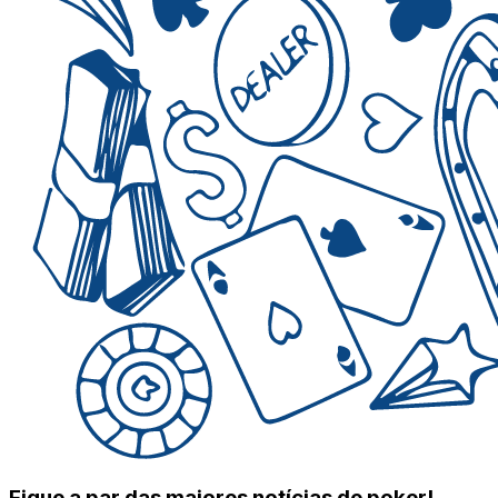
Fique a par das maiores notícias de poker!