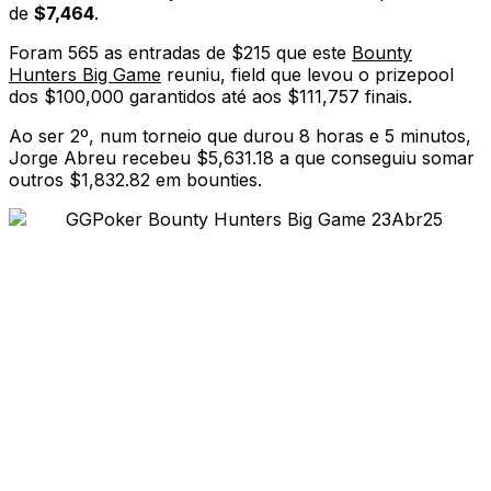
de
$7,464
.
Foram 565 as entradas de $215 que este
Bounty
Hunters Big Game
reuniu, field que levou o prizepool
dos $100,000 garantidos até aos $111,757 finais.
Ao ser 2º, num torneio que durou 8 horas e 5 minutos,
Jorge Abreu recebeu
$5,631.18
a que conseguiu somar
outros
$1,832.82 em bounties
.