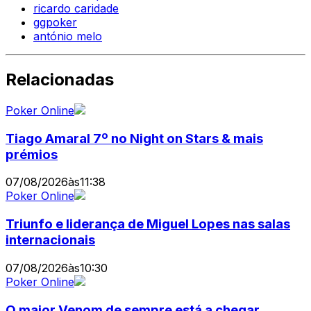
ricardo caridade
ggpoker
antónio melo
Relacionadas
Poker Online
Tiago Amaral 7º no Night on Stars & mais
prémios
07/08/2026
às
11:38
Poker Online
Triunfo e liderança de Miguel Lopes nas salas
internacionais
07/08/2026
às
10:30
Poker Online
O maior Venom de sempre está a chegar