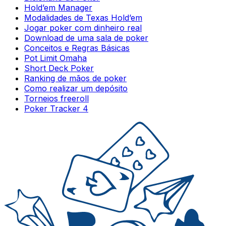
Hold’em Manager
Modalidades de Texas Hold’em
Jogar poker com dinheiro real
Download de uma sala de poker
Conceitos e Regras Básicas
Pot Limit Omaha
Short Deck Poker
Ranking de mãos de poker
Como realizar um depósito
Torneios freeroll
Poker Tracker 4