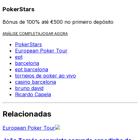
PokerStars
Bónus de 100% até €500 no primeiro depósito
ANÁLISE COMPLETA
JOGAR AGORA
PokerStars
European Poker Tour
ept
barcelona
ept barcelona
torneios de poker ao vivo
casino barcelona
bruno david
Ricardo Capela
Relacionadas
European Poker Tour