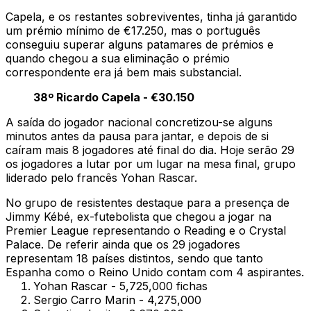
Capela, e os restantes sobreviventes, tinha já garantido
um prémio mínimo de €17.250, mas o português
conseguiu superar alguns patamares de prémios e
quando chegou a sua eliminação o prémio
correspondente era já bem mais substancial.
38º Ricardo Capela - €30.150
A saída do jogador nacional concretizou-se alguns
minutos antes da pausa para jantar, e depois de si
caíram mais 8 jogadores até final do dia. Hoje serão 29
os jogadores a lutar por um lugar na mesa final, grupo
liderado pelo francês Yohan Rascar.
No grupo de resistentes destaque para a presença de
Jimmy Kébé, ex-futebolista que chegou a jogar na
Premier League representando o Reading e o Crystal
Palace. De referir ainda que os 29 jogadores
representam 18 países distintos, sendo que tanto
Espanha como o Reino Unido contam com 4 aspirantes.
Yohan Rascar - 5,725,000 fichas
Sergio Carro Marin - 4,275,000