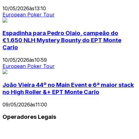
10/05/2026
às
13:10
European Poker Tour
Espadinha para Pedro Olaio, campeão do
€1.650 NLH Mystery Bounty do EPT Monte
Carlo
10/05/2026
às
10:59
European Poker Tour
João Vieira 44º no Main Event e 6ª maior stack
no High Roller &+ EPT Monte Carlo
09/05/2026
às
11:00
Operadores Legais