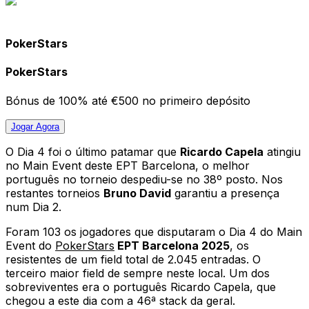
PokerStars
PokerStars
Bónus de 100% até €500 no primeiro depósito
Jogar
Agora
O Dia 4 foi o último patamar que
Ricardo Capela
atingiu
no Main Event deste EPT Barcelona, o melhor
português no torneio despediu-se no 38º posto. Nos
restantes torneios
Bruno David
garantiu a presença
num Dia 2.
Foram 103 os jogadores que disputaram o Dia 4 do Main
Event do
PokerStars
EPT Barcelona 2025
, os
resistentes de um field total de 2.045 entradas. O
terceiro maior field de sempre neste local. Um dos
sobreviventes era o português Ricardo Capela, que
chegou a este dia com a 46ª stack da geral.