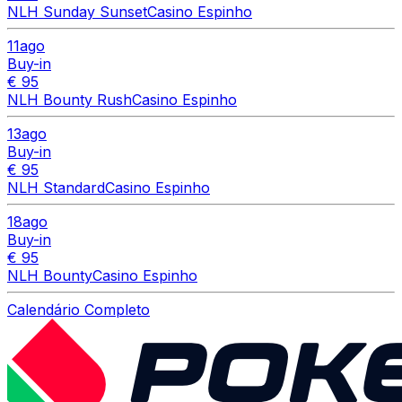
NLH Sunday Sunset
Casino Espinho
11
ago
Buy-in
€ 95
NLH Bounty Rush
Casino Espinho
13
ago
Buy-in
€ 95
NLH Standard
Casino Espinho
18
ago
Buy-in
€ 95
NLH Bounty
Casino Espinho
Calendário Completo