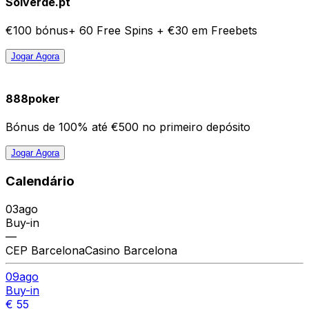
Solverde.pt
€100 bónus+ 60 Free Spins + €30 em Freebets
Jogar Agora
888poker
Bónus de 100% até €500 no primeiro depósito
Jogar Agora
Calendário
03
ago
Buy-in
—
CEP Barcelona
Casino Barcelona
09
ago
Buy-in
€ 55