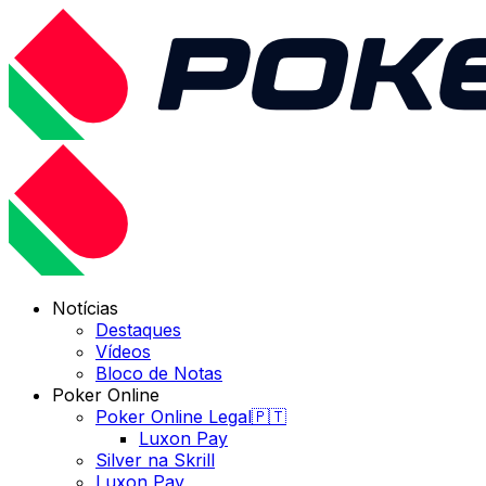
Notícias
Destaques
Vídeos
Bloco de Notas
Poker Online
Poker Online Legal🇵🇹
Luxon Pay
Silver na Skrill
Luxon Pay